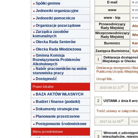
E-mail
»
u
Spółki gminne
www
»
w
Jednostki organizacyjne
www - bip
»
w
Jednostki pomocnicze
Przewodniczący
Organizacje pozarządowe
Ali
Rady Miejskiej
Zarządca zasobów
Wiceprzewodniczący
Wio
komunalnych
Rady Miejskiej
Olecka Rada Seniorów
Burmistrz
Kar
Olecka Rada Młodzieżowa
Zastępca Burmistrza
Syl
Gminna Komisja
Deklaracja dostępnoś
1
Rozwiązywania Problemów
Miejskiego w Olecku
Alkoholowych
Deklaracja dostępności Biul
Nabór pracowników na wolne
Publicznej Urzędu Miejskie
stanowiska pracy
Dostępność
Urząd Mie...
Prawo lokalne
53
Czyt
2020-09-22 21
BAZA AKTÓW WŁASNYCH
2
USTAWA z dnia 6 wrze
Budżet i finanse (podatki)
Dokumenty strategiczne
Treść ustawy w załączniku.
Planowanie przestrzenne
10
Czyt
2017-11-14 09
Postępowanie środowiskowe
Menu przedmiotowe
Wniosek o udostępni
3
mieszkańców, rejestr