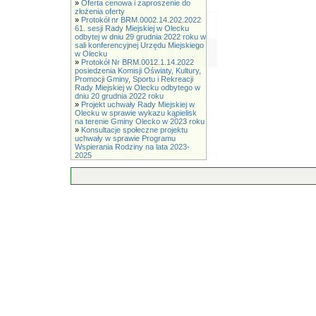
»
Oferta cenowa i zaproszenie do
złożenia oferty
»
Protokół nr BRM.0002.14.202.2022
61. sesji Rady Miejskiej w Olecku
odbytej w dniu 29 grudnia 2022 roku w
sali konferencyjnej Urzędu Miejskiego
w Olecku
»
Protokół Nr BRM.0012.1.14.2022
posiedzenia Komisji Oświaty, Kultury,
Promocji Gminy, Sportu i Rekreacji
Rady Miejskiej w Olecku odbytego w
dniu 20 grudnia 2022 roku
»
Projekt uchwały Rady Miejskiej w
Olecku w sprawie wykazu kąpielisk
na terenie Gminy Olecko w 2023 roku
»
Konsultacje społeczne projektu
uchwały w sprawie Programu
Wspierania Rodziny na lata 2023-
2025