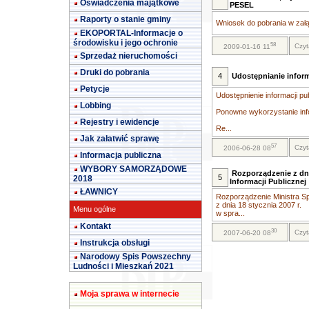
Oświadczenia majątkowe
PESEL
Raporty o stanie gminy
Wniosek do pobrania w załą
EKOPORTAL-Informacje o
środowisku i jego ochronie
58
Czyt
2009-01-16 11
Sprzedaż nieruchomości
Druki do pobrania
4
Udostępnianie inform
Petycje
Udostępnienie informacji pu
Lobbing
Ponowne wykorzystanie info
Rejestry i ewidencje
Re...
Jak załatwić sprawę
57
Czyt
2006-06-28 08
Informacja publiczna
WYBORY SAMORZĄDOWE
Rozporządzenie z dni
5
2018
Informacji Publicznej
ŁAWNICY
Rozporządzenie Ministra Sp
z dnia 18 stycznia 2007 r.
Menu ogólne
w spra...
Kontakt
30
Czyt
2007-06-20 08
Instrukcja obsługi
Narodowy Spis Powszechny
Ludności i Mieszkań 2021
Moja sprawa w internecie