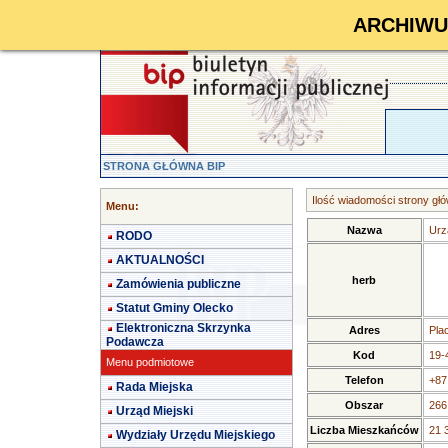
ARCHIWUM 
STRONA GŁÓWNA BIP
Ilość wiadomości strony głó
Menu:
Nazwa
Urz
RODO
AKTUALNOŚCI
herb
Zamówienia publiczne
Statut Gminy Olecko
Elektroniczna Skrzynka
Adres
Pla
Podawcza
Kod
19-
Menu podmiotowe
Telefon
+87
Rada Miejska
Obszar
266
Urząd Miejski
Liczba Mieszkańców
21 
Wydziały Urzędu Miejskiego