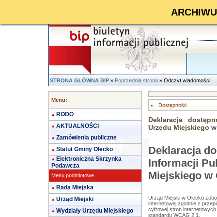
ARCHIWUM 
STRONA GŁÓWNA BIP
»
Poprzednia strona
» Odczyt wiadomości
Menu:
Dostępność
RODO
Deklaracja dostępn
AKTUALNOŚCI
Urzędu Miejskiego w
Zamówienia publiczne
Deklaracja do
Statut Gminy Olecko
Elektroniczna Skrzynka
Informacji Pu
Podawcza
Miejskiego w
Menu podmiotowe
Rada Miejska
Urząd Miejski w Olecku
zobow
Urząd Miejski
internetowej zgodnie z przepi
cyfrowej stron internetowych
Wydziały Urzędu Miejskiego
standardu WCAG 2.1.