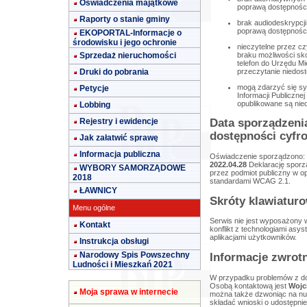
Oświadczenia majątkowe
poprawą dostępności t
Raporty o stanie gminy
brak audiodeskrypcji
poprawą dostępności t
EKOPORTAL-Informacje o
środowisku i jego ochronie
nieczytelne przez c
braku możliwości sk
Sprzedaż nieruchomości
telefon do Urzędu Mi
przeczytanie niedos
Druki do pobrania
mogą zdarzyć się sy
Petycje
Informacji Publiczn
opublikowane są nie
Lobbing
Rejestry i ewidencje
Data sporządzenia
dostępności cyfr
Jak załatwić sprawę
Informacja publiczna
Oświadczenie sporządzono:
2022.04.28
Deklarację sporz
WYBORY SAMORZĄDOWE
przez podmiot publiczny w op
2018
standardami WCAG 2.1.
ŁAWNICY
Skróty klawiatur
Menu ogólne
Serwis nie jest wyposażony 
Kontakt
konflikt z technologiami asy
aplikacjami użytkowników.
Instrukcja obsługi
Narodowy Spis Powszechny
Informacje zwrot
Ludności i Mieszkań 2021
W przypadku problemów z dos
Osobą kontaktową jest
Wojc
Moja sprawa w internecie
można także dzwoniąc na nu
składać wnioski o udostępnien