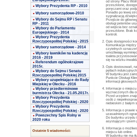
Europejskiego-2009r.
od strony Placu Wol
przeszklone, dostęp
Wybory Prezydenta RP - 2010
poręczami oraz podja
Ponadto po lewej str
Wybory samorządowe-2010
sygnalizacją dźwięko
Wybory do Sejmu RP i Senatu
Przejście do główneg
obsługi petentów usy
RP - 2011
od wejścia bez ozna
Wybory do Parlamentu
przeszklone. Brak k
Europejskiego - 2014
kontroli.
Wybory Prezydenta
Rzeczypospolitej Polskiej - 2015
Opis dostępności kor
Komunikacja między 
Wybory samorządowe - 2014
czytelnych oznaczeń
umożliwiają wyminięc
Wybory ławników na kadencję
toaleta przystosowan
2016 - 2019
się na wózku inwalid
Referendum ogólnokrajowe
2015r.
Opis dostosowań, na 
pętlach indukcyjnych
Wybory do Sejmu i Senatu
W budynku jest zains
Rzeczypospolitej Polskiej 2015
Punkcie Obsługi Klie
Wybory uzupełniające do Rady
informacji głosowych
Miejskiej w Olecku - 2016
Informacje o miejscu
Wybory przedterminowe
wyznaczonych dla o
burmistrza Olecka - 21.05.2017r.
Przed urzędem znajdu
Wybory Prezydenta
osób z niepełnospra
Rzeczypospolitej Polskiej - 2020
niebieskim z białym
Wybory Prezydenta
Informacja o prawie
Rzeczypospolitej Polskiej - 2020
uzasadnionych ogran
Powszechny Spis Rolny w
Do budynku urzędu i
2020 roku
asystującym i psem 
Informacja o możliw
Ostatnie 5 wiadomości:
miejscu lub online.
W budynku nie ma tł