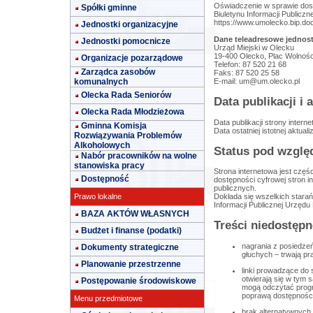
Oświadczenie w sprawie dos
Spółki gminne
Biuletynu Informacji Publicz
https://www.umolecko.bip.doc
Jednostki organizacyjne
Dane teleadresowe jednost
Jednostki pomocnicze
Urząd Miejski w Olecku
19-400 Olecko, Plac Wolnośc
Organizacje pozarządowe
Telefon: 87 520 21 68
Zarządca zasobów
Faks: 87 520 25 58
komunalnych
E-mail:
um@um.olecko.pl
Olecka Rada Seniorów
Data publikacji i a
Olecka Rada Młodzieżowa
Data publikacji strony interne
Gminna Komisja
Data ostatniej istotnej aktuali
Rozwiązywania Problemów
Alkoholowych
Status pod wzglę
Nabór pracowników na wolne
stanowiska pracy
Strona internetowa jest częś
Dostępność
dostępności cyfrowej stron i
publicznych.
Prawo lokalne
Dokłada się wszelkich starań
Informacji Publicznej Urzędu
BAZA AKTÓW WŁASNYCH
Treści niedostępn
Budżet i finanse (podatki)
nagrania z posiedzeń
Dokumenty strategiczne
głuchych – trwają pr
Planowanie przestrzenne
linki prowadzące do
otwierają się w tym s
Postępowanie środowiskowe
mogą odczytać progr
poprawą dostępności t
Menu przedmiotowe
brak alternatywnych 