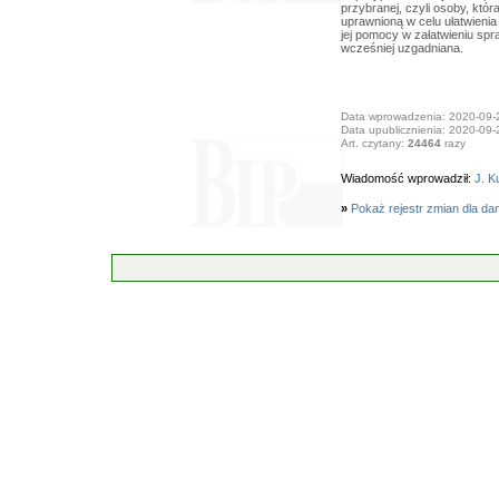
przybranej, czyli osoby, któr
uprawnioną w celu ułatwienia
jej pomocy w załatwieniu spr
wcześniej uzgadniana.
Data wprowadzenia: 2020-09-
Data upublicznienia: 2020-09-
Art. czytany:
24464
razy
Wiadomość wprowadził:
J. K
»
Pokaż rejestr zmian dla da