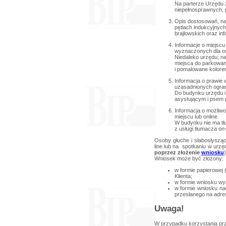
Na parterze Urzędu z
niepełnosprawnych, 
Opis dostosowań, na 
pętlach indukcyjnych
brajlowskich oraz in
Informacje o miejscu
wyznaczonych dla o
Niedaleko urzędu, na
miejsca do parkowan
i pomalowane kolore
Informacja o prawie
uzasadnionych ogran
Do budynku urzędu i
asystującym i psem 
Informacja o możliw
miejscu lub online.
W budynku nie ma tł
z usługi tłumacza on-
Osoby głuche i słabosłyszą
line lub na spotkaniu w urzę
poprzez złożenie
wniosku
)
Wniosek może być złożony:
w formie papierowej 
Klienta;
w formie wniosku wy
w formie wniosku na
przesłanego na adre
Uwaga!
W przypadku korzystania pr