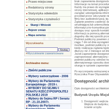
brak zapewnienia dostępnośc
Prawo miejscowe
Informacje na temat procedu
Każdy ma prawo do wystąpien
Redaktorzy strony
strony internetowej, aplikacj
zażądać udostępnienia infor
Statystyka odwiedzin
przykład przez odczytanie n
filmu bez audiodeskrypcji, itp.
Statystyka czytalności
Żądanie powinno zawierać da
utrudniającej lub uniemożliw
Skargi i Wnioski
informatyczno-komunikacyjn
Rejestr zmian
dostępu oraz sposób kontakt
informacji za pomocą altern
Mapa serwisu
dogodny dla niej sposób przed
Podmiot publiczny powinien z
ciągu 7 dni od dnia wystąpien
Wyszukiwarka
możliwe, podmiot publiczny 
kiedy realizacja żądania będ
dłuższy niż 2 miesiące od dn
»
Wyszukiwanie zaawansowane
Jeżeli zapewnienie dostępnoś
zaproponować alternatywny s
podmiot publiczny odmówi rea
alternatywnego sposobu dost
Archiwalne menu:
skargę w sprawie zapewnian
Zbiórki publiczne
Po wyczerpaniu wskazanej w
Rzecznika Praw Obywatelsk
Wybory samorządowe - 2006
Dostępność archi
Wybory do Parlamentu
Europejskiego - 2019 r.
WYBORY DO SEJMU I
Opis dostępności architekton
SENATU RZECZYPOSPOLITEJ
Budynek Urzędu Miejsk
POLSKIEJ 2019
Wybory do Sejmu RP i Senatu
Dostępność wejścia d
RP - 21.10.2007r.
Wejście do budynku j
Wybory do Parlamentu
ścianie urzędu