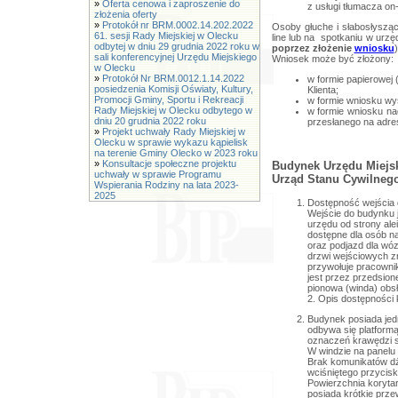
»
Oferta cenowa i zaproszenie do
z usługi tłumacza on-
złożenia oferty
»
Protokół nr BRM.0002.14.202.2022
Osoby głuche i słabosłyszą
61. sesji Rady Miejskiej w Olecku
line lub na spotkaniu w urzę
odbytej w dniu 29 grudnia 2022 roku w
poprzez złożenie
wniosku
)
sali konferencyjnej Urzędu Miejskiego
Wniosek może być złożony:
w Olecku
»
Protokół Nr BRM.0012.1.14.2022
w formie papierowej 
posiedzenia Komisji Oświaty, Kultury,
Klienta;
Promocji Gminy, Sportu i Rekreacji
w formie wniosku wy
Rady Miejskiej w Olecku odbytego w
w formie wniosku na
dniu 20 grudnia 2022 roku
przesłanego na adre
»
Projekt uchwały Rady Miejskiej w
Olecku w sprawie wykazu kąpielisk
na terenie Gminy Olecko w 2023 roku
»
Konsultacje społeczne projektu
Budynek Urzędu Miejsk
uchwały w sprawie Programu
Urząd Stanu Cywilneg
Wspierania Rodziny na lata 2023-
2025
Dostępność wejścia 
Wejście do budynku 
urzędu od strony al
dostępne dla osób n
oraz podjazd dla wóz
drzwi wejściowych zn
przywołuje pracowni
jest przez przedsion
pionowa (winda) obsł
2. Opis dostępności 
Budynek posiada jed
odbywa się platformą
oznaczeń krawędzi s
W windzie na panelu
Brak komunikatów d
wciśniętego przycisku
Powierzchnia koryta
posiada krótkie przew