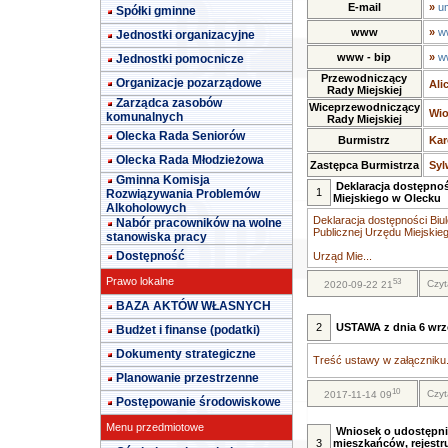
E-mail
»
u
Spółki gminne
www
»
w
Jednostki organizacyjne
www - bip
»
w
Jednostki pomocnicze
Przewodniczący
Organizacje pozarządowe
Ali
Rady Miejskiej
Zarządca zasobów
Wiceprzewodniczący
Wio
komunalnych
Rady Miejskiej
Olecka Rada Seniorów
Burmistrz
Kar
Olecka Rada Młodzieżowa
Zastępca Burmistrza
Syl
Gminna Komisja
Deklaracja dostępnoś
1
Rozwiązywania Problemów
Miejskiego w Olecku
Alkoholowych
Deklaracja dostępności Biul
Nabór pracowników na wolne
Publicznej Urzędu Miejskie
stanowiska pracy
Dostępność
Urząd Mie...
Prawo lokalne
53
Czyt
2020-09-22 21
BAZA AKTÓW WŁASNYCH
2
USTAWA z dnia 6 wrze
Budżet i finanse (podatki)
Dokumenty strategiczne
Treść ustawy w załączniku.
Planowanie przestrzenne
10
Czyt
2017-11-14 09
Postępowanie środowiskowe
Menu przedmiotowe
Wniosek o udostępni
3
mieszkańców, rejestr