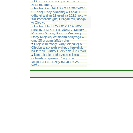
»
Oferta cenowa i zaproszenie do
złożenia oferty
»
Protokół nr BRM.0002.14.202.2022
61. sesji Rady Miejskiej w Olecku
odbytej w dniu 29 grudnia 2022 roku w
sali konferencyjnej Urzędu Miejskiego
w Olecku
»
Protokół Nr BRM.0012.1.14.2022
posiedzenia Komisji Oświaty, Kultury,
Promocji Gminy, Sportu i Rekreacji
Rady Miejskiej w Olecku odbytego w
dniu 20 grudnia 2022 roku
»
Projekt uchwały Rady Miejskiej w
Olecku w sprawie wykazu kąpielisk
na terenie Gminy Olecko w 2023 roku
»
Konsultacje społeczne projektu
uchwały w sprawie Programu
Wspierania Rodziny na lata 2023-
2025