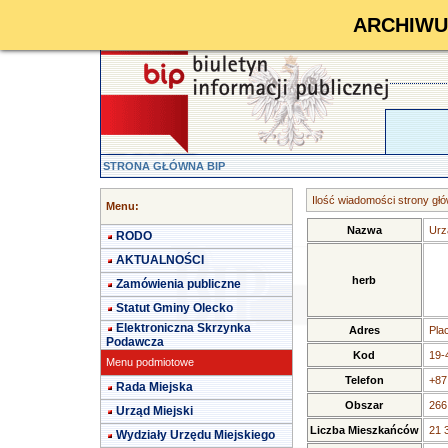
ARCHIWUM 
STRONA GŁÓWNA BIP
Ilość wiadomości strony głó
Menu:
Nazwa
Urz
RODO
AKTUALNOŚCI
herb
Zamówienia publiczne
Statut Gminy Olecko
Elektroniczna Skrzynka
Adres
Pla
Podawcza
Kod
19-
Menu podmiotowe
Telefon
+87
Rada Miejska
Obszar
266
Urząd Miejski
Liczba Mieszkańców
21 
Wydziały Urzędu Miejskiego