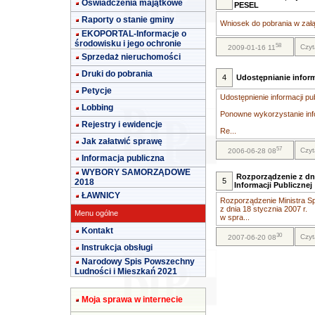
Oświadczenia majątkowe
PESEL
Raporty o stanie gminy
Wniosek do pobrania w załą
EKOPORTAL-Informacje o
środowisku i jego ochronie
58
Czyt
2009-01-16 11
Sprzedaż nieruchomości
Druki do pobrania
4
Udostępnianie inform
Petycje
Udostępnienie informacji pu
Lobbing
Ponowne wykorzystanie info
Rejestry i ewidencje
Re...
Jak załatwić sprawę
57
Czyt
2006-06-28 08
Informacja publiczna
WYBORY SAMORZĄDOWE
Rozporządzenie z dni
5
2018
Informacji Publicznej
ŁAWNICY
Rozporządzenie Ministra Sp
z dnia 18 stycznia 2007 r.
Menu ogólne
w spra...
Kontakt
30
Czyt
2007-06-20 08
Instrukcja obsługi
Narodowy Spis Powszechny
Ludności i Mieszkań 2021
Moja sprawa w internecie