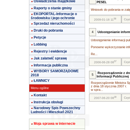
Oświadczenia majątkowe
PESEL
Raporty o stanie gminy
Wniosek do pobrania w załą
EKOPORTAL-Informacje o
środowisku i jego ochronie
58
Czyt
2009-01-16 11
Sprzedaż nieruchomości
Druki do pobrania
4
Udostępnianie inform
Petycje
Udostępnienie informacji pu
Lobbing
Ponowne wykorzystanie info
Rejestry i ewidencje
Re...
Jak załatwić sprawę
57
Czyt
2006-06-28 08
Informacja publiczna
WYBORY SAMORZĄDOWE
Rozporządzenie z dni
5
2018
Informacji Publicznej
ŁAWNICY
Rozporządzenie Ministra Sp
z dnia 18 stycznia 2007 r.
Menu ogólne
w spra...
Kontakt
30
Czyt
2007-06-20 08
Instrukcja obsługi
Narodowy Spis Powszechny
Ludności i Mieszkań 2021
Moja sprawa w internecie