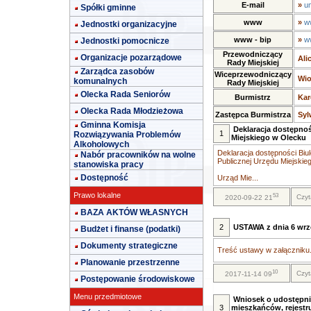
E-mail
»
u
Spółki gminne
www
»
w
Jednostki organizacyjne
www - bip
»
w
Jednostki pomocnicze
Przewodniczący
Organizacje pozarządowe
Ali
Rady Miejskiej
Zarządca zasobów
Wiceprzewodniczący
Wio
komunalnych
Rady Miejskiej
Olecka Rada Seniorów
Burmistrz
Kar
Olecka Rada Młodzieżowa
Zastępca Burmistrza
Syl
Gminna Komisja
Deklaracja dostępnoś
1
Rozwiązywania Problemów
Miejskiego w Olecku
Alkoholowych
Deklaracja dostępności Biul
Nabór pracowników na wolne
Publicznej Urzędu Miejskie
stanowiska pracy
Dostępność
Urząd Mie...
Prawo lokalne
53
Czyt
2020-09-22 21
BAZA AKTÓW WŁASNYCH
2
USTAWA z dnia 6 wrze
Budżet i finanse (podatki)
Dokumenty strategiczne
Treść ustawy w załączniku.
Planowanie przestrzenne
10
Czyt
2017-11-14 09
Postępowanie środowiskowe
Menu przedmiotowe
Wniosek o udostępni
3
mieszkańców, rejestr