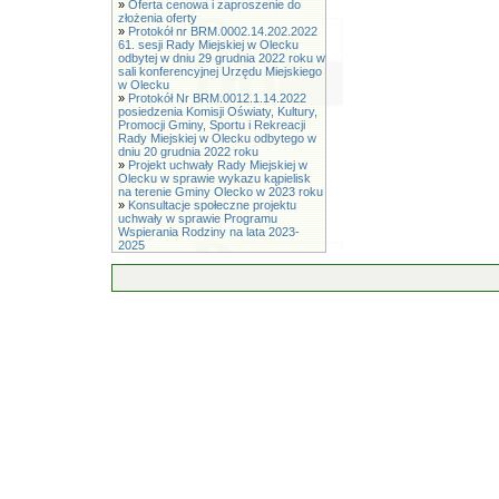
»
Oferta cenowa i zaproszenie do
złożenia oferty
»
Protokół nr BRM.0002.14.202.2022
61. sesji Rady Miejskiej w Olecku
odbytej w dniu 29 grudnia 2022 roku w
sali konferencyjnej Urzędu Miejskiego
w Olecku
»
Protokół Nr BRM.0012.1.14.2022
posiedzenia Komisji Oświaty, Kultury,
Promocji Gminy, Sportu i Rekreacji
Rady Miejskiej w Olecku odbytego w
dniu 20 grudnia 2022 roku
»
Projekt uchwały Rady Miejskiej w
Olecku w sprawie wykazu kąpielisk
na terenie Gminy Olecko w 2023 roku
»
Konsultacje społeczne projektu
uchwały w sprawie Programu
Wspierania Rodziny na lata 2023-
2025