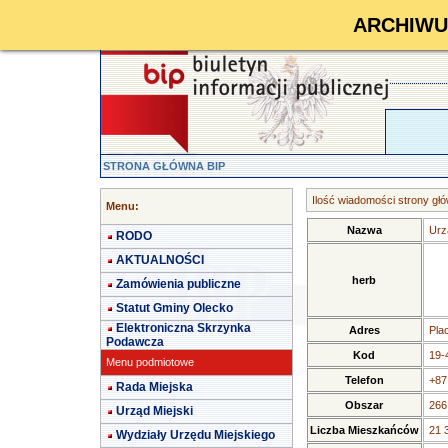
ARCHIWUM 
STRONA GŁÓWNA BIP
Ilość wiadomości strony głó
Menu:
Nazwa
Urz
RODO
AKTUALNOŚCI
herb
Zamówienia publiczne
Statut Gminy Olecko
Elektroniczna Skrzynka
Adres
Pla
Podawcza
Kod
19-
Menu podmiotowe
Telefon
+87
Rada Miejska
Obszar
266
Urząd Miejski
Liczba Mieszkańców
21 
Wydziały Urzędu Miejskiego