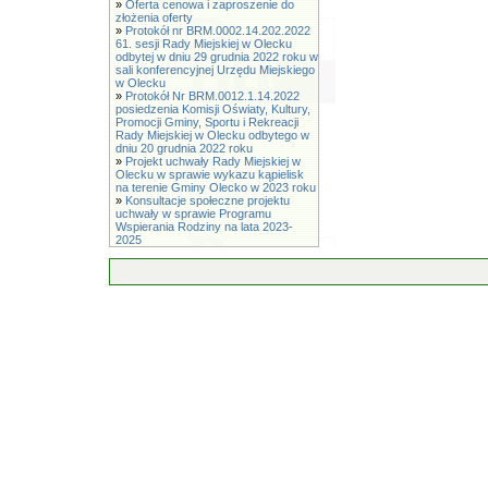
»
Oferta cenowa i zaproszenie do
złożenia oferty
»
Protokół nr BRM.0002.14.202.2022
61. sesji Rady Miejskiej w Olecku
odbytej w dniu 29 grudnia 2022 roku w
sali konferencyjnej Urzędu Miejskiego
w Olecku
»
Protokół Nr BRM.0012.1.14.2022
posiedzenia Komisji Oświaty, Kultury,
Promocji Gminy, Sportu i Rekreacji
Rady Miejskiej w Olecku odbytego w
dniu 20 grudnia 2022 roku
»
Projekt uchwały Rady Miejskiej w
Olecku w sprawie wykazu kąpielisk
na terenie Gminy Olecko w 2023 roku
»
Konsultacje społeczne projektu
uchwały w sprawie Programu
Wspierania Rodziny na lata 2023-
2025