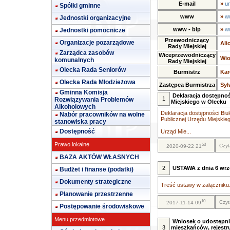
E-mail
»
u
Spółki gminne
www
»
w
Jednostki organizacyjne
www - bip
»
w
Jednostki pomocnicze
Przewodniczący
Organizacje pozarządowe
Ali
Rady Miejskiej
Zarządca zasobów
Wiceprzewodniczący
Wio
komunalnych
Rady Miejskiej
Olecka Rada Seniorów
Burmistrz
Kar
Olecka Rada Młodzieżowa
Zastępca Burmistrza
Syl
Gminna Komisja
Deklaracja dostępnoś
1
Rozwiązywania Problemów
Miejskiego w Olecku
Alkoholowych
Deklaracja dostępności Biul
Nabór pracowników na wolne
Publicznej Urzędu Miejskie
stanowiska pracy
Dostępność
Urząd Mie...
Prawo lokalne
53
Czyt
2020-09-22 21
BAZA AKTÓW WŁASNYCH
2
USTAWA z dnia 6 wrze
Budżet i finanse (podatki)
Dokumenty strategiczne
Treść ustawy w załączniku.
Planowanie przestrzenne
10
Czyt
2017-11-14 09
Postępowanie środowiskowe
Menu przedmiotowe
Wniosek o udostępni
3
mieszkańców, rejestr