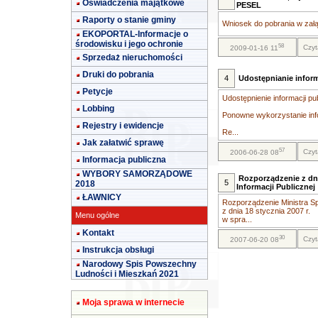
Oświadczenia majątkowe
PESEL
Raporty o stanie gminy
Wniosek do pobrania w załą
EKOPORTAL-Informacje o
środowisku i jego ochronie
58
Czyt
2009-01-16 11
Sprzedaż nieruchomości
Druki do pobrania
4
Udostępnianie inform
Petycje
Udostępnienie informacji pu
Lobbing
Ponowne wykorzystanie info
Rejestry i ewidencje
Re...
Jak załatwić sprawę
57
Czyt
2006-06-28 08
Informacja publiczna
WYBORY SAMORZĄDOWE
Rozporządzenie z dni
5
2018
Informacji Publicznej
ŁAWNICY
Rozporządzenie Ministra Sp
z dnia 18 stycznia 2007 r.
Menu ogólne
w spra...
Kontakt
30
Czyt
2007-06-20 08
Instrukcja obsługi
Narodowy Spis Powszechny
Ludności i Mieszkań 2021
Moja sprawa w internecie