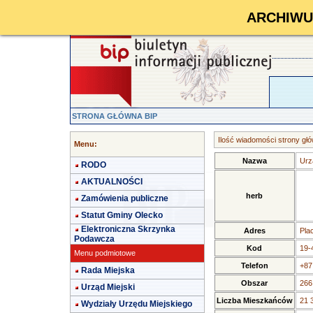
ARCHIWUM 
STRONA GŁÓWNA BIP
Ilość wiadomości strony głó
Menu:
Nazwa
Urz
RODO
AKTUALNOŚCI
herb
Zamówienia publiczne
Statut Gminy Olecko
Elektroniczna Skrzynka
Adres
Pla
Podawcza
Kod
19-
Menu podmiotowe
Telefon
+87
Rada Miejska
Obszar
266
Urząd Miejski
Liczba Mieszkańców
21 
Wydziały Urzędu Miejskiego