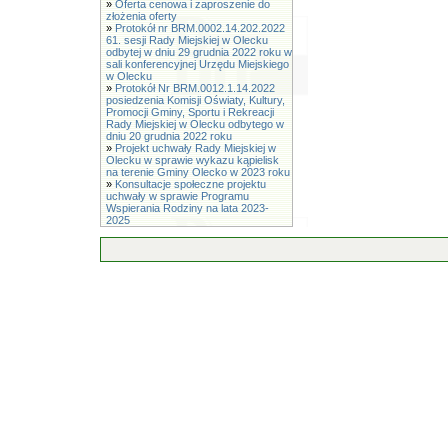
»
Oferta cenowa i zaproszenie do
złożenia oferty
»
Protokół nr BRM.0002.14.202.2022
61. sesji Rady Miejskiej w Olecku
odbytej w dniu 29 grudnia 2022 roku w
sali konferencyjnej Urzędu Miejskiego
w Olecku
»
Protokół Nr BRM.0012.1.14.2022
posiedzenia Komisji Oświaty, Kultury,
Promocji Gminy, Sportu i Rekreacji
Rady Miejskiej w Olecku odbytego w
dniu 20 grudnia 2022 roku
»
Projekt uchwały Rady Miejskiej w
Olecku w sprawie wykazu kąpielisk
na terenie Gminy Olecko w 2023 roku
»
Konsultacje społeczne projektu
uchwały w sprawie Programu
Wspierania Rodziny na lata 2023-
2025