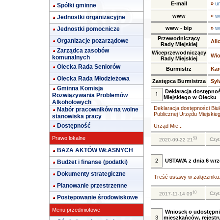
E-mail
»
u
Spółki gminne
www
»
w
Jednostki organizacyjne
www - bip
»
w
Jednostki pomocnicze
Przewodniczący
Organizacje pozarządowe
Ali
Rady Miejskiej
Zarządca zasobów
Wiceprzewodniczący
Wio
komunalnych
Rady Miejskiej
Olecka Rada Seniorów
Burmistrz
Kar
Olecka Rada Młodzieżowa
Zastępca Burmistrza
Syl
Gminna Komisja
Deklaracja dostępnoś
1
Rozwiązywania Problemów
Miejskiego w Olecku
Alkoholowych
Deklaracja dostępności Biul
Nabór pracowników na wolne
Publicznej Urzędu Miejskie
stanowiska pracy
Dostępność
Urząd Mie...
Prawo lokalne
53
Czyt
2020-09-22 21
BAZA AKTÓW WŁASNYCH
2
USTAWA z dnia 6 wrze
Budżet i finanse (podatki)
Dokumenty strategiczne
Treść ustawy w załączniku.
Planowanie przestrzenne
10
Czyt
2017-11-14 09
Postępowanie środowiskowe
Menu przedmiotowe
Wniosek o udostępni
3
mieszkańców, rejestr