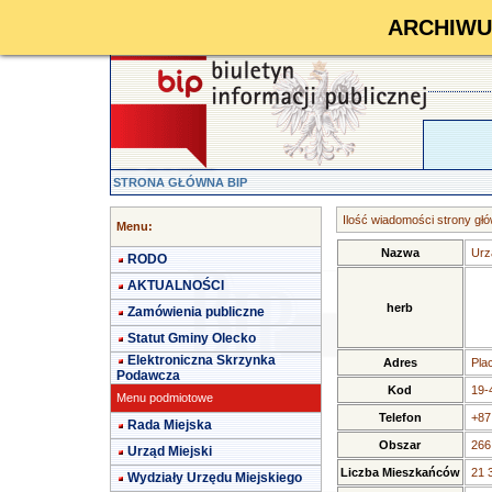
ARCHIWUM 
STRONA GŁÓWNA BIP
Ilość wiadomości strony głó
Menu:
Nazwa
Urz
RODO
AKTUALNOŚCI
herb
Zamówienia publiczne
Statut Gminy Olecko
Elektroniczna Skrzynka
Adres
Pla
Podawcza
Kod
19-
Menu podmiotowe
Telefon
+87
Rada Miejska
Obszar
266
Urząd Miejski
Liczba Mieszkańców
21 
Wydziały Urzędu Miejskiego