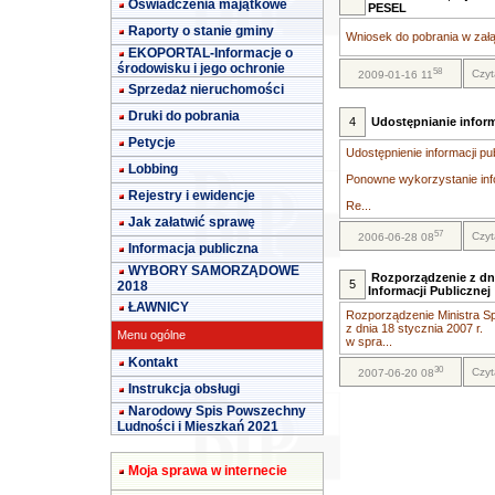
Oświadczenia majątkowe
PESEL
Raporty o stanie gminy
Wniosek do pobrania w załą
EKOPORTAL-Informacje o
środowisku i jego ochronie
58
Czyt
2009-01-16 11
Sprzedaż nieruchomości
Druki do pobrania
4
Udostępnianie inform
Petycje
Udostępnienie informacji pu
Lobbing
Ponowne wykorzystanie info
Rejestry i ewidencje
Re...
Jak załatwić sprawę
57
Czyt
2006-06-28 08
Informacja publiczna
WYBORY SAMORZĄDOWE
Rozporządzenie z dni
5
2018
Informacji Publicznej
ŁAWNICY
Rozporządzenie Ministra Sp
z dnia 18 stycznia 2007 r.
Menu ogólne
w spra...
Kontakt
30
Czyt
2007-06-20 08
Instrukcja obsługi
Narodowy Spis Powszechny
Ludności i Mieszkań 2021
Moja sprawa w internecie