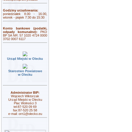
Godziny urzędowania:
poniedziałek 8.00 - 16.00,
wtorek - piątek 7:30 do 15:30
Konto bankowe (podatki,
odpady komunalne):
PKO
BP SA NR: 57 1020 4724 0000
3702 0007 6117
Urząd Miejski w Olecku
Starostwo Powiatowe
w Olecku
Administrator BIP:
Wojciech Wiktorzak
Urząd Miejski w Olecku
Plac Wolności 3
tel:87-520 09 69
fax:87-520 25 58
e-mail:
orn1@olecko.eu