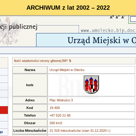
ARCHIWUM z lat 2002 – 2022
0
+
-
A
A
A
Ilość wiadomości strony głównej BIP:
5
Nazwa
Urząd Miejski w Olecku
herb
Adres
Plac Wolności 3
Kod
19-400
Telefon
+87 520 21 68
Obszar
266 km2
Liczba Mieszkańców
21 318 mieszkańców (stan 31.12.2020 r.)
go