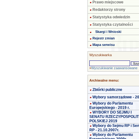
Prawo miejscowe
Redaktorzy strony
Statystyka odwiedzin
Statystyka czytalności
Skargi i Wnioski
Rejestr zmian
Mapa serwisu
Wyszukiwarka
»
Wyszukiwanie zaawansowane
Archiwalne menu:
Zbiórki publiczne
Wybory samorządowe - 2
Wybory do Parlamentu
Europejskiego - 2019 r.
WYBORY DO SEJMU I
SENATU RZECZYPOSPOLIT
POLSKIEJ 2019
Wybory do Sejmu RP i Se
RP - 21.10.2007r.
Wybory do Parlamentu