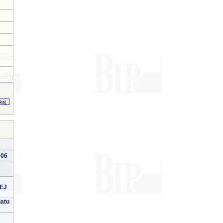
006
EJ
natu