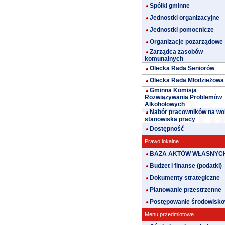
Spółki gminne
Jednostki organizacyjne
Jednostki pomocnicze
Organizacje pozarządowe
Zarządca zasobów
komunalnych
Olecka Rada Seniorów
Olecka Rada Młodzieżowa
Gminna Komisja
Rozwiązywania Problemów
Alkoholowych
Nabór pracowników na wo
stanowiska pracy
Dostępność
Prawo lokalne
BAZA AKTÓW WŁASNYC
Budżet i finanse (podatki)
Dokumenty strategiczne
Planowanie przestrzenne
Postępowanie środowisk
Menu przedmiotowe