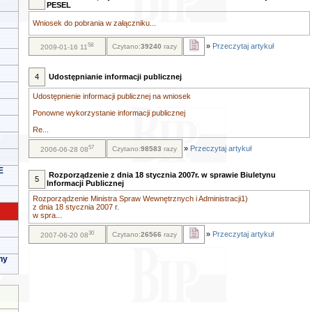
PESEL
Wniosek do pobrania w załączniku...
58
»
Przeczytaj artykuł
Czytano:
39240
razy
2009-01-16 11
4
Udostępnianie informacji publicznej
Udostępnienie informacji publicznej na wniosek
Ponowne wykorzystanie informacji publicznej
Re...
57
»
Przeczytaj artykuł
Czytano:
98583
razy
2006-06-28 08
E
Rozporządzenie z dnia 18 stycznia 2007r. w sprawie Biuletynu
5
Informacji Publicznej
Rozporządzenie Ministra Spraw Wewnętrznych i Administracji1)
z dnia 18 stycznia 2007 r.
w spra...
30
»
Przeczytaj artykuł
Czytano:
26566
razy
2007-06-20 08
ny