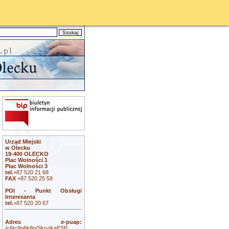
Urząd Miejski
w Olecku
19-400 OLECKO
Plac Wolności 1
Plac Wolności 3
tel.
+87 520 21 68
FAX
+87 520 25 58
POI - Punkt Obsługi
Interesanta
tel.
+87 520 20 67
Adres e-puap:
/c6tc9p6k8p/SkrytkaESP