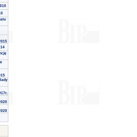
2010
10
natu
 2015
014
ncję
we
015
Rady
017r.
 2020
 2020