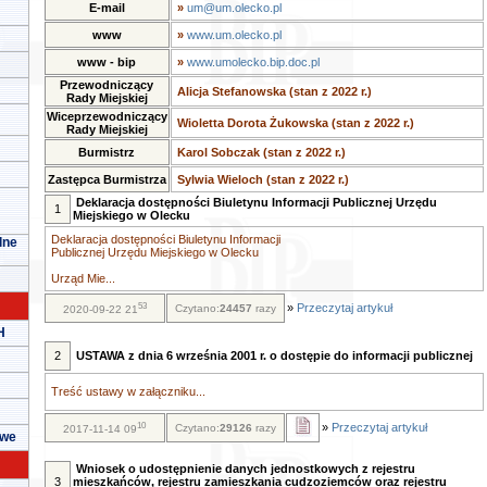
E-mail
»
um@um.olecko.pl
www
»
www.um.olecko.pl
www - bip
»
www.umolecko.bip.doc.pl
Przewodniczący
Alicja Stefanowska (stan z 2022 r.)
Rady Miejskiej
Wiceprzewodniczący
Wioletta Dorota Żukowska (stan z 2022 r.)
Rady Miejskiej
Burmistrz
Karol Sobczak (stan z 2022 r.)
Zastępca Burmistrza
Sylwia Wieloch (stan z 2022 r.)
Deklaracja dostępności Biuletynu Informacji Publicznej Urzędu
1
Miejskiego w Olecku
Deklaracja dostępności Biuletynu Informacji
lne
Publicznej Urzędu Miejskiego w Olecku
Urząd Mie...
53
»
Przeczytaj artykuł
Czytano:
24457
razy
2020-09-22 21
H
2
USTAWA z dnia 6 września 2001 r. o dostępie do informacji publicznej
Treść ustawy w załączniku...
10
»
Przeczytaj artykuł
Czytano:
29126
razy
2017-11-14 09
owe
Wniosek o udostępnienie danych jednostkowych z rejestru
3
mieszkańców, rejestru zamieszkania cudzoziemców oraz rejestru