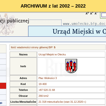
ARCHIWUM z lat 2002 – 2022
0
+
-
A
A
A
Ilość wiadomości strony głównej BIP:
5
Nazwa
Urząd Miejski w Olecku
herb
Adres
Plac Wolności 3
Kod
19-400
Telefon
+87 520 21 68
Obszar
266 km2
Liczba Mieszkańców
21 318 mieszkańców (stan 31.12.2020 r.)
go