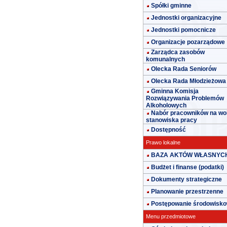
Spółki gminne
Jednostki organizacyjne
Jednostki pomocnicze
Organizacje pozarządowe
Zarządca zasobów
komunalnych
Olecka Rada Seniorów
Olecka Rada Młodzieżowa
Gminna Komisja
Rozwiązywania Problemów
Alkoholowych
Nabór pracowników na wo
stanowiska pracy
Dostępność
Prawo lokalne
BAZA AKTÓW WŁASNYC
Budżet i finanse (podatki)
Dokumenty strategiczne
Planowanie przestrzenne
Postępowanie środowisk
Menu przedmiotowe