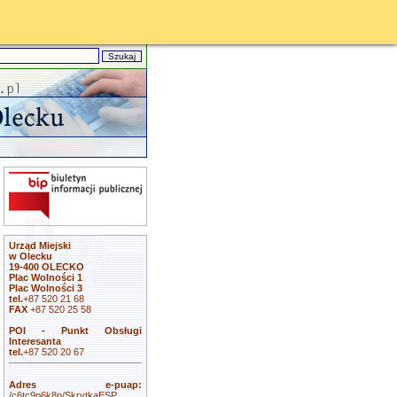
Urząd Miejski
w Olecku
19-400 OLECKO
Plac Wolności 1
Plac Wolności 3
tel.
+87 520 21 68
FAX
+87 520 25 58
POI - Punkt Obsługi
Interesanta
tel.
+87 520 20 67
Adres e-puap:
/c6tc9p6k8p/SkrytkaESP