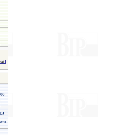
006
EJ
natu