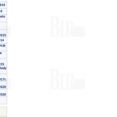
2010
10
natu
 2015
014
ncję
we
015
Rady
017r.
 2020
 2020