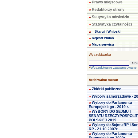
Prawo miejscowe
Redaktorzy strony
Statystyka odwiedzin
Statystyka czytalności
Skargi i Wnioski
Rejestr zmian
Mapa serwisu
Wyszukiwarka
»
Wyszukiwanie zaawansowane
Archiwalne menu:
Zbiórki publiczne
Wybory samorządowe - 2
Wybory do Parlamentu
Europejskiego - 2019 r.
WYBORY DO SEJMU I
SENATU RZECZYPOSPOLIT
POLSKIEJ 2019
Wybory do Sejmu RP i Se
RP - 21.10.2007r.
Wybory do Parlamentu