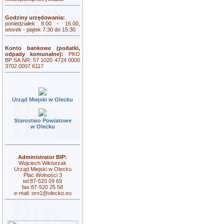
Godziny urzędowania:
poniedziałek 8.00 - 16.00,
wtorek - piątek 7:30 do 15:30
Konto bankowe (podatki,
odpady komunalne):
PKO
BP SA NR: 57 1020 4724 0000
3702 0007 6117
Urząd Miejski w Olecku
Starostwo Powiatowe
w Olecku
Administrator BIP:
Wojciech Wiktorzak
Urząd Miejski w Olecku
Plac Wolności 3
tel:87-520 09 69
fax:87-520 25 58
e-mail:
orn1@olecko.eu