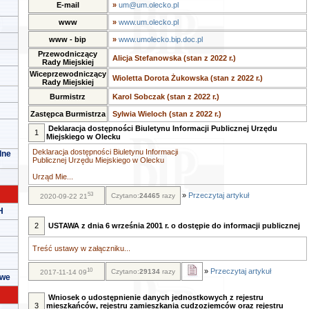
E-mail
»
um@um.olecko.pl
www
»
www.um.olecko.pl
www - bip
»
www.umolecko.bip.doc.pl
Przewodniczący
Alicja Stefanowska (stan z 2022 r.)
Rady Miejskiej
Wiceprzewodniczący
Wioletta Dorota Żukowska (stan z 2022 r.)
Rady Miejskiej
Burmistrz
Karol Sobczak (stan z 2022 r.)
Zastępca Burmistrza
Sylwia Wieloch (stan z 2022 r.)
Deklaracja dostępności Biuletynu Informacji Publicznej Urzędu
1
Miejskiego w Olecku
Deklaracja dostępności Biuletynu Informacji
lne
Publicznej Urzędu Miejskiego w Olecku
Urząd Mie...
53
»
Przeczytaj artykuł
Czytano:
24465
razy
2020-09-22 21
H
2
USTAWA z dnia 6 września 2001 r. o dostępie do informacji publicznej
Treść ustawy w załączniku...
10
»
Przeczytaj artykuł
Czytano:
29134
razy
2017-11-14 09
owe
Wniosek o udostępnienie danych jednostkowych z rejestru
3
mieszkańców, rejestru zamieszkania cudzoziemców oraz rejestru