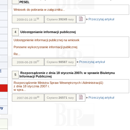
PESEL
Wniosek do pobrania w załączniku...
58
»
Przeczytaj artykuł
Czytano:
39245
razy
2009-01-16 11
4
Udostępnianie informacji publicznej
Udostępnienie informacji publicznej na wniosek
Ponowne wykorzystanie informacji publicznej
Re...
57
»
Przeczytaj artykuł
Czytano:
98587
razy
2006-06-28 08
E
Rozporządzenie z dnia 18 stycznia 2007r. w sprawie Biuletynu
5
Informacji Publicznej
Rozporządzenie Ministra Spraw Wewnętrznych i Administracji1)
z dnia 18 stycznia 2007 r.
w spra...
30
»
Przeczytaj artykuł
Czytano:
26571
razy
2007-06-20 08
ny