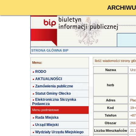
ARCHIWUM 
STRONA GŁÓWNA BIP
Ilość wiadomości strony głó
Menu:
Nazwa
Urz
RODO
AKTUALNOŚCI
herb
Zamówienia publiczne
Statut Gminy Olecko
Elektroniczna Skrzynka
Adres
Pla
Podawcza
Kod
19-
Menu podmiotowe
Telefon
+87
Rada Miejska
Obszar
266
Urząd Miejski
Liczba Mieszkańców
21 
Wydziały Urzędu Miejskiego