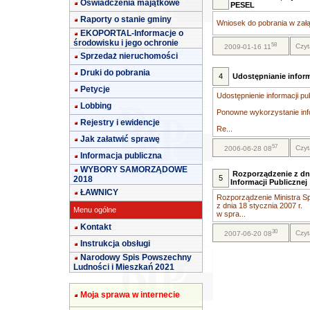
Oświadczenia majątkowe
PESEL
Raporty o stanie gminy
Wniosek do pobrania w załą
EKOPORTAL-Informacje o
środowisku i jego ochronie
58
Czyt
2009-01-16 11
Sprzedaż nieruchomości
Druki do pobrania
4
Udostępnianie inform
Petycje
Udostępnienie informacji pu
Lobbing
Ponowne wykorzystanie info
Rejestry i ewidencje
Re...
Jak załatwić sprawę
57
Czyt
2006-06-28 08
Informacja publiczna
WYBORY SAMORZĄDOWE
Rozporządzenie z dni
5
2018
Informacji Publicznej
ŁAWNICY
Rozporządzenie Ministra Sp
z dnia 18 stycznia 2007 r.
Menu ogólne
w spra...
Kontakt
30
Czyt
2007-06-20 08
Instrukcja obsługi
Narodowy Spis Powszechny
Ludności i Mieszkań 2021
Moja sprawa w internecie