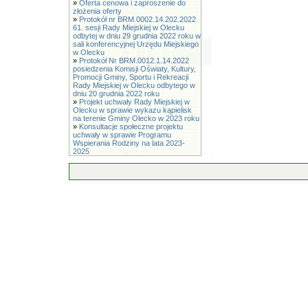
»
Oferta cenowa i zaproszenie do
złożenia oferty
»
Protokół nr BRM.0002.14.202.2022
61. sesji Rady Miejskiej w Olecku
odbytej w dniu 29 grudnia 2022 roku w
sali konferencyjnej Urzędu Miejskiego
w Olecku
»
Protokół Nr BRM.0012.1.14.2022
posiedzenia Komisji Oświaty, Kultury,
Promocji Gminy, Sportu i Rekreacji
Rady Miejskiej w Olecku odbytego w
dniu 20 grudnia 2022 roku
»
Projekt uchwały Rady Miejskiej w
Olecku w sprawie wykazu kąpielisk
na terenie Gminy Olecko w 2023 roku
»
Konsultacje społeczne projektu
uchwały w sprawie Programu
Wspierania Rodziny na lata 2023-
2025