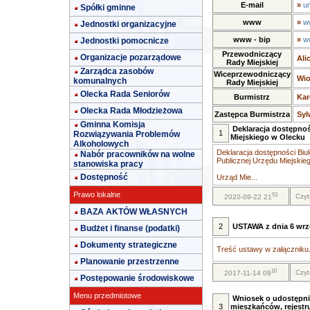
E-mail
»
u
Spółki gminne
www
»
w
Jednostki organizacyjne
www - bip
»
w
Jednostki pomocnicze
Przewodniczący
Organizacje pozarządowe
Ali
Rady Miejskiej
Zarządca zasobów
Wiceprzewodniczący
Wio
komunalnych
Rady Miejskiej
Olecka Rada Seniorów
Burmistrz
Kar
Olecka Rada Młodzieżowa
Zastępca Burmistrza
Syl
Gminna Komisja
Deklaracja dostępnoś
1
Rozwiązywania Problemów
Miejskiego w Olecku
Alkoholowych
Deklaracja dostępności Biul
Nabór pracowników na wolne
Publicznej Urzędu Miejskie
stanowiska pracy
Dostępność
Urząd Mie...
Prawo lokalne
53
Czyt
2020-09-22 21
BAZA AKTÓW WŁASNYCH
2
USTAWA z dnia 6 wrze
Budżet i finanse (podatki)
Dokumenty strategiczne
Treść ustawy w załączniku.
Planowanie przestrzenne
10
Czyt
2017-11-14 09
Postępowanie środowiskowe
Menu przedmiotowe
Wniosek o udostępni
3
mieszkańców, rejestr