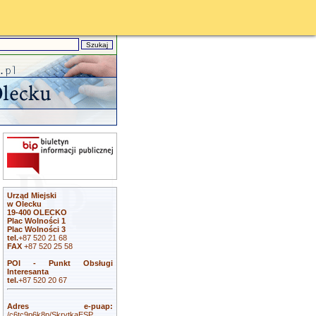
Urząd Miejski
w Olecku
19-400 OLECKO
Plac Wolności 1
Plac Wolności 3
tel.
+87 520 21 68
FAX
+87 520 25 58
POI - Punkt Obsługi
Interesanta
tel.
+87 520 20 67
Adres e-puap:
/c6tc9p6k8p/SkrytkaESP