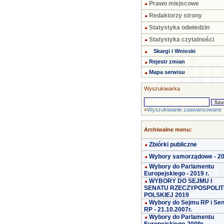
Prawo miejscowe
Redaktorzy strony
Statystyka odwiedzin
Statystyka czytalności
Skargi i Wnioski
Rejestr zmian
Mapa serwisu
Wyszukiwarka
»
Wyszukiwanie zaawansowane
Archiwalne menu:
Zbiórki publiczne
Wybory samorządowe - 2
Wybory do Parlamentu
Europejskiego - 2019 r.
WYBORY DO SEJMU I
SENATU RZECZYPOSPOLIT
POLSKIEJ 2019
Wybory do Sejmu RP i Se
RP - 21.10.2007r.
Wybory do Parlamentu