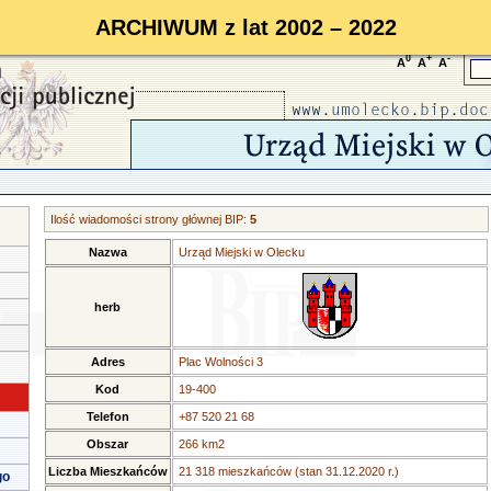
ARCHIWUM z lat 2002 – 2022
0
+
-
A
A
A
Ilość wiadomości strony głównej BIP:
5
Nazwa
Urząd Miejski w Olecku
herb
Adres
Plac Wolności 3
Kod
19-400
Telefon
+87 520 21 68
Obszar
266 km2
Liczba Mieszkańców
21 318 mieszkańców (stan 31.12.2020 r.)
go