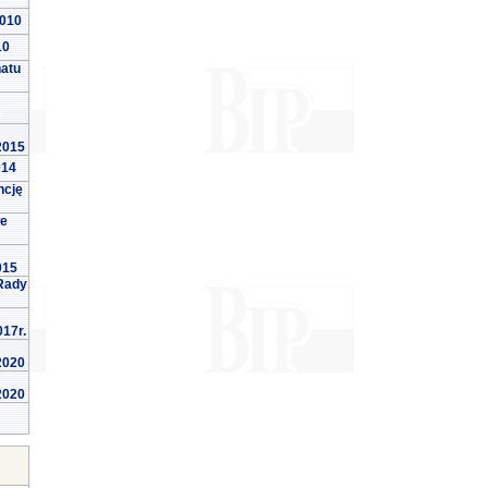
2010
10
natu
 2015
014
ncję
we
015
Rady
017r.
 2020
 2020