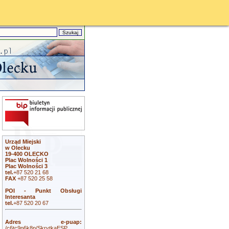
Urząd Miejski
w Olecku
19-400 OLECKO
Plac Wolności 1
Plac Wolności 3
tel.
+87 520 21 68
FAX
+87 520 25 58
POI - Punkt Obsługi
Interesanta
tel.
+87 520 20 67
Adres e-puap:
/c6tc9p6k8p/SkrytkaESP