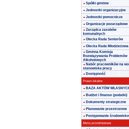
Spółki gminne
Jednostki organizacyjne
Jednostki pomocnicze
Organizacje pozarządowe
Zarządca zasobów
komunalnych
Olecka Rada Seniorów
Olecka Rada Młodzieżowa
Gminna Komisja
Rozwiązywania Problemów
Alkoholowych
Nabór pracowników na wo
stanowiska pracy
Dostępność
Prawo lokalne
BAZA AKTÓW WŁASNYC
Budżet i finanse (podatki)
Dokumenty strategiczne
Planowanie przestrzenne
Postępowanie środowisk
Menu przedmiotowe