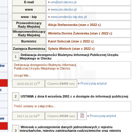
E-mail
»
um@um.olecko.pl
www
»
www.um.olecko.pl
www - bip
»
www.umolecko.bip.doc.pl
Przewodniczący
Alicja Stefanowska (stan z 2022 r.)
Rady Miejskiej
Wiceprzewodniczący
Wioletta Dorota Żukowska (stan z 2022 r.)
Rady Miejskiej
Burmistrz
Karol Sobczak (stan z 2022 r.)
Zastępca Burmistrza
Sylwia Wieloch (stan z 2022 r.)
Deklaracja dostępności Biuletynu Informacji Publicznej Urzędu
1
Miejskiego w Olecku
Deklaracja dostępności Biuletynu Informacji
lne
Publicznej Urzędu Miejskiego w Olecku
Urząd Mie...
53
»
Przeczytaj artykuł
Czytano:
24492
razy
2020-09-22 21
H
2
USTAWA z dnia 6 września 2001 r. o dostępie do informacji publicznej
Treść ustawy w załączniku...
10
»
Przeczytaj artykuł
Czytano:
29160
razy
2017-11-14 09
owe
Wniosek o udostępnienie danych jednostkowych z rejestru
3
mieszkańców, rejestru zamieszkania cudzoziemców oraz rejestru