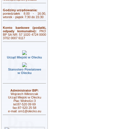
Godziny urzędowania:
poniedziałek 8.00 - 16.00,
wtorek - piątek 7:30 do 15:30
Konto bankowe (podatki,
odpady komunalne):
PKO
BP SA NR: 57 1020 4724 0000
3702 0007 6117
Urząd Miejski w Olecku
Starostwo Powiatowe
w Olecku
Administrator BIP:
Wojciech Wiktorzak
Urząd Miejski w Olecku
Plac Wolności 3
tel:87-520 09 69
fax:87-520 25 58
e-mail:
orn1@olecko.eu