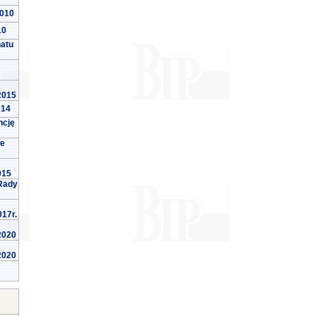
2010
10
natu
 2015
014
ncję
we
015
Rady
017r.
 2020
 2020