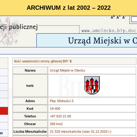
ARCHIWUM z lat 2002 – 2022
0
+
-
A
A
A
Ilość wiadomości strony głównej BIP:
5
Nazwa
Urząd Miejski w Olecku
herb
Adres
Plac Wolności 3
Kod
19-400
Telefon
+87 520 21 68
Obszar
266 km2
Liczba Mieszkańców
21 318 mieszkańców (stan 31.12.2020 r.)
go