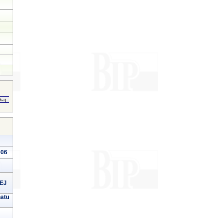
006
EJ
natu