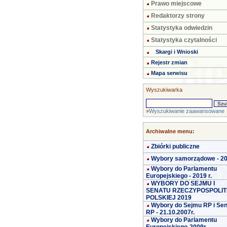
Prawo miejscowe
Redaktorzy strony
Statystyka odwiedzin
Statystyka czytalności
Skargi i Wnioski
Rejestr zmian
Mapa serwisu
Wyszukiwarka
»
Wyszukiwanie zaawansowane
Archiwalne menu:
Zbiórki publiczne
Wybory samorządowe - 2
Wybory do Parlamentu
Europejskiego - 2019 r.
WYBORY DO SEJMU I
SENATU RZECZYPOSPOLIT
POLSKIEJ 2019
Wybory do Sejmu RP i Se
RP - 21.10.2007r.
Wybory do Parlamentu