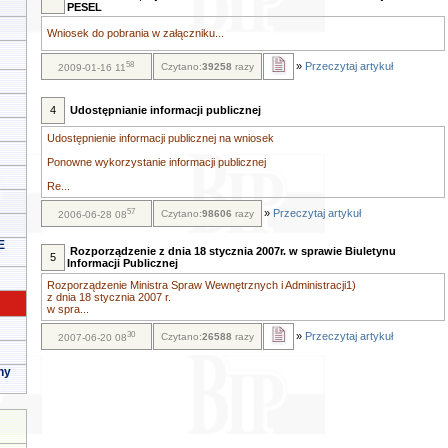
PESEL
Wniosek do pobrania w załączniku...
58
»
Przeczytaj artykuł
Czytano:
39258
razy
2009-01-16 11
4
Udostępnianie informacji publicznej
Udostępnienie informacji publicznej na wniosek
Ponowne wykorzystanie informacji publicznej
Re...
57
»
Przeczytaj artykuł
Czytano:
98606
razy
2006-06-28 08
E
Rozporządzenie z dnia 18 stycznia 2007r. w sprawie Biuletynu
5
Informacji Publicznej
Rozporządzenie Ministra Spraw Wewnętrznych i Administracji1)
z dnia 18 stycznia 2007 r.
w spra...
30
»
Przeczytaj artykuł
Czytano:
26588
razy
2007-06-20 08
ny