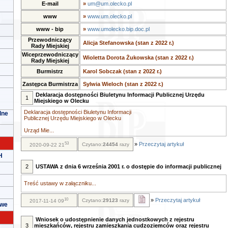
E-mail
»
um@um.olecko.pl
www
»
www.um.olecko.pl
www - bip
»
www.umolecko.bip.doc.pl
Przewodniczący
Alicja Stefanowska (stan z 2022 r.)
Rady Miejskiej
Wiceprzewodniczący
Wioletta Dorota Żukowska (stan z 2022 r.)
Rady Miejskiej
Burmistrz
Karol Sobczak (stan z 2022 r.)
Zastępca Burmistrza
Sylwia Wieloch (stan z 2022 r.)
Deklaracja dostępności Biuletynu Informacji Publicznej Urzędu
1
Miejskiego w Olecku
Deklaracja dostępności Biuletynu Informacji
lne
Publicznej Urzędu Miejskiego w Olecku
Urząd Mie...
53
»
Przeczytaj artykuł
Czytano:
24454
razy
2020-09-22 21
H
2
USTAWA z dnia 6 września 2001 r. o dostępie do informacji publicznej
Treść ustawy w załączniku...
10
»
Przeczytaj artykuł
Czytano:
29123
razy
2017-11-14 09
owe
Wniosek o udostępnienie danych jednostkowych z rejestru
3
mieszkańców, rejestru zamieszkania cudzoziemców oraz rejestru