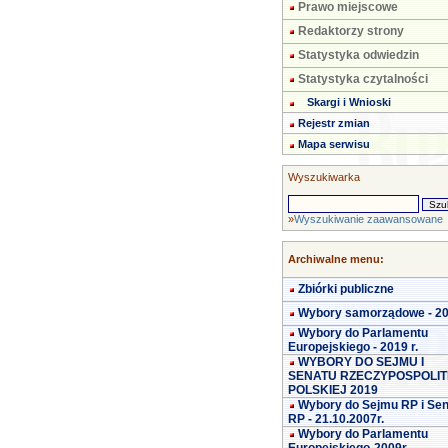
Prawo miejscowe
Redaktorzy strony
Statystyka odwiedzin
Statystyka czytalności
Skargi i Wnioski
Rejestr zmian
Mapa serwisu
Wyszukiwarka
»
Wyszukiwanie zaawansowane
Archiwalne menu:
Zbiórki publiczne
Wybory samorządowe - 2
Wybory do Parlamentu
Europejskiego - 2019 r.
WYBORY DO SEJMU I
SENATU RZECZYPOSPOLIT
POLSKIEJ 2019
Wybory do Sejmu RP i Se
RP - 21.10.2007r.
Wybory do Parlamentu