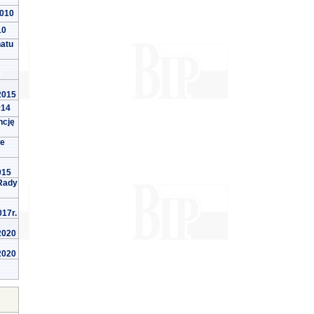
2010
10
natu
 2015
014
ncję
we
015
Rady
017r.
 2020
 2020