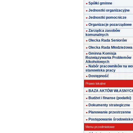
Spółki gminne
Jednostki organizacyjne
Jednostki pomocnicze
Organizacje pozarządowe
Zarządca zasobów
komunalnych
Olecka Rada Seniorów
Olecka Rada Młodzieżowa
Gminna Komisja
Rozwiązywania Problemów
Alkoholowych
Nabór pracowników na wo
stanowiska pracy
Dostępność
Prawo lokalne
BAZA AKTÓW WŁASNYC
Budżet i finanse (podatki)
Dokumenty strategiczne
Planowanie przestrzenne
Postępowanie środowisk
Menu przedmiotowe