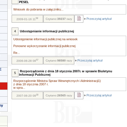
PESEL
Wniosek do pobrania w załączniku...
58
»
Przeczytaj artykuł
Czytano:
39237
razy
2009-01-16 11
4
Udostępnianie informacji publicznej
Udostępnienie informacji publicznej na wniosek
Ponowne wykorzystanie informacji publicznej
Re...
57
»
Przeczytaj artykuł
Czytano:
98580
razy
2006-06-28 08
E
Rozporządzenie z dnia 18 stycznia 2007r. w sprawie Biuletynu
5
Informacji Publicznej
Rozporządzenie Ministra Spraw Wewnętrznych i Administracji1)
z dnia 18 stycznia 2007 r.
w spra...
30
»
Przeczytaj artykuł
Czytano:
26565
razy
2007-06-20 08
ny