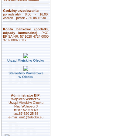
Godziny urzędowania:
poniedziałek 8.00 - 16.00,
wtorek - piątek 7:30 do 15:30
Konto bankowe (podatki,
odpady komunalne):
PKO
BP SA NR: 57 1020 4724 0000
3702 0007 6117
Urząd Miejski w Olecku
Starostwo Powiatowe
w Olecku
Administrator BIP:
Wojciech Wiktorzak
Urząd Miejski w Olecku
Plac Wolności 3
tel:87-520 09 69
fax:87-520 25 58
e-mail:
orn1@olecko.eu