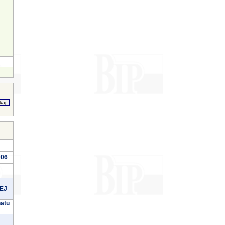
006
EJ
natu