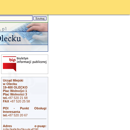
Urząd Miejski
w Olecku
19-400 OLECKO
Plac Wolności 1
Plac Wolności 3
tel.
+87 520 21 68
FAX
+87 520 25 58
POI - Punkt Obsługi
Interesanta
tel.
+87 520 20 67
Adres e-puap:
/c6tc9p6k8p/SkrytkaESP