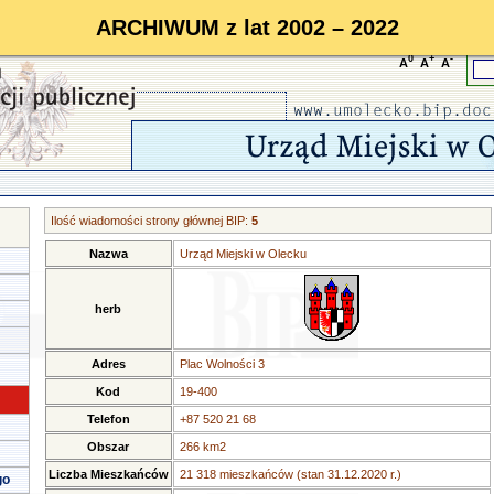
ARCHIWUM z lat 2002 – 2022
0
+
-
A
A
A
Ilość wiadomości strony głównej BIP:
5
Nazwa
Urząd Miejski w Olecku
herb
Adres
Plac Wolności 3
Kod
19-400
Telefon
+87 520 21 68
Obszar
266 km2
Liczba Mieszkańców
21 318 mieszkańców (stan 31.12.2020 r.)
go