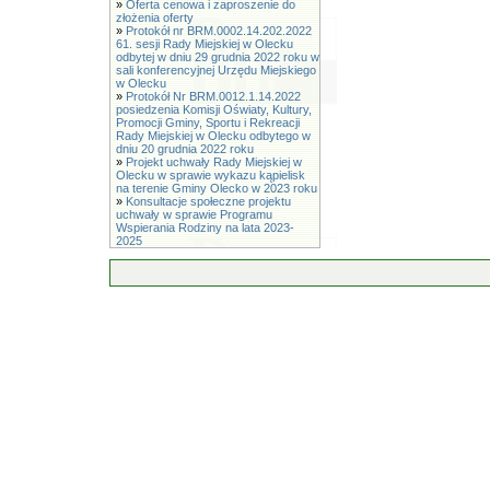
»
Oferta cenowa i zaproszenie do
złożenia oferty
»
Protokół nr BRM.0002.14.202.2022
61. sesji Rady Miejskiej w Olecku
odbytej w dniu 29 grudnia 2022 roku w
sali konferencyjnej Urzędu Miejskiego
w Olecku
»
Protokół Nr BRM.0012.1.14.2022
posiedzenia Komisji Oświaty, Kultury,
Promocji Gminy, Sportu i Rekreacji
Rady Miejskiej w Olecku odbytego w
dniu 20 grudnia 2022 roku
»
Projekt uchwały Rady Miejskiej w
Olecku w sprawie wykazu kąpielisk
na terenie Gminy Olecko w 2023 roku
»
Konsultacje społeczne projektu
uchwały w sprawie Programu
Wspierania Rodziny na lata 2023-
2025