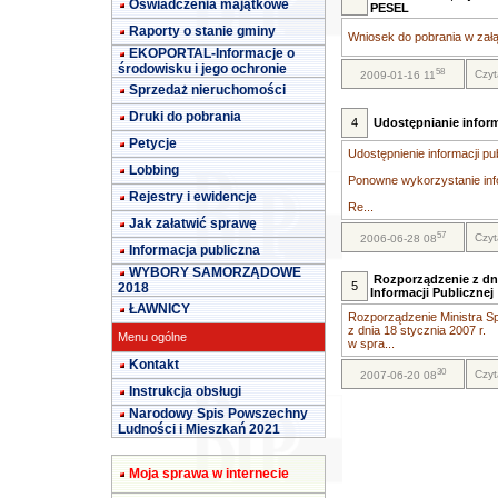
Oświadczenia majątkowe
PESEL
Raporty o stanie gminy
Wniosek do pobrania w załą
EKOPORTAL-Informacje o
środowisku i jego ochronie
58
Czyt
2009-01-16 11
Sprzedaż nieruchomości
Druki do pobrania
4
Udostępnianie inform
Petycje
Udostępnienie informacji pu
Lobbing
Ponowne wykorzystanie info
Rejestry i ewidencje
Re...
Jak załatwić sprawę
57
Czyt
2006-06-28 08
Informacja publiczna
WYBORY SAMORZĄDOWE
Rozporządzenie z dni
5
2018
Informacji Publicznej
ŁAWNICY
Rozporządzenie Ministra Sp
z dnia 18 stycznia 2007 r.
Menu ogólne
w spra...
Kontakt
30
Czyt
2007-06-20 08
Instrukcja obsługi
Narodowy Spis Powszechny
Ludności i Mieszkań 2021
Moja sprawa w internecie