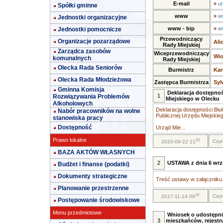
E-mail
»
u
Spółki gminne
www
»
w
Jednostki organizacyjne
www - bip
»
w
Jednostki pomocnicze
Przewodniczący
Organizacje pozarządowe
Ali
Rady Miejskiej
Zarządca zasobów
Wiceprzewodniczący
Wio
komunalnych
Rady Miejskiej
Olecka Rada Seniorów
Burmistrz
Kar
Olecka Rada Młodzieżowa
Zastępca Burmistrza
Syl
Gminna Komisja
Deklaracja dostępnoś
1
Rozwiązywania Problemów
Miejskiego w Olecku
Alkoholowych
Deklaracja dostępności Biul
Nabór pracowników na wolne
Publicznej Urzędu Miejskie
stanowiska pracy
Dostępność
Urząd Mie...
Prawo lokalne
53
Czyt
2020-09-22 21
BAZA AKTÓW WŁASNYCH
2
USTAWA z dnia 6 wrze
Budżet i finanse (podatki)
Dokumenty strategiczne
Treść ustawy w załączniku.
Planowanie przestrzenne
10
Czyt
2017-11-14 09
Postępowanie środowiskowe
Menu przedmiotowe
Wniosek o udostępni
3
mieszkańców, rejestr