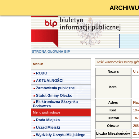
ARCHIWUM 
STRONA GŁÓWNA BIP
Ilość wiadomości strony głó
Menu:
Nazwa
Urz
RODO
AKTUALNOŚCI
herb
Zamówienia publiczne
Statut Gminy Olecko
Elektroniczna Skrzynka
Adres
Pla
Podawcza
Kod
19-
Menu podmiotowe
Telefon
+87
Rada Miejska
Obszar
266
Urząd Miejski
Liczba Mieszkańców
21 
Wydziały Urzędu Miejskiego