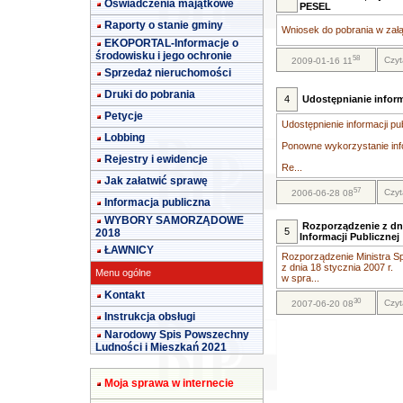
Oświadczenia majątkowe
PESEL
Raporty o stanie gminy
Wniosek do pobrania w załą
EKOPORTAL-Informacje o
środowisku i jego ochronie
58
Czyt
2009-01-16 11
Sprzedaż nieruchomości
Druki do pobrania
4
Udostępnianie inform
Petycje
Udostępnienie informacji pu
Lobbing
Ponowne wykorzystanie info
Rejestry i ewidencje
Re...
Jak załatwić sprawę
57
Czyt
2006-06-28 08
Informacja publiczna
WYBORY SAMORZĄDOWE
Rozporządzenie z dni
5
2018
Informacji Publicznej
ŁAWNICY
Rozporządzenie Ministra Sp
z dnia 18 stycznia 2007 r.
Menu ogólne
w spra...
Kontakt
30
Czyt
2007-06-20 08
Instrukcja obsługi
Narodowy Spis Powszechny
Ludności i Mieszkań 2021
Moja sprawa w internecie