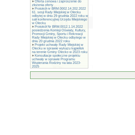
»
Oferta cenowa i zaproszenie do
złożenia oferty
»
Protokół nr BRM.0002.14.202.2022
61. sesji Rady Miejskiej w Olecku
odbytej w dniu 29 grudnia 2022 roku w
sali konferencyjnej Urzędu Miejskiego
w Olecku
»
Protokół Nr BRM.0012.1.14.2022
posiedzenia Komisji Oświaty, Kultury,
Promocji Gminy, Sportu i Rekreacji
Rady Miejskiej w Olecku odbytego w
dniu 20 grudnia 2022 roku
»
Projekt uchwały Rady Miejskiej w
Olecku w sprawie wykazu kąpielisk
na terenie Gminy Olecko w 2023 roku
»
Konsultacje społeczne projektu
uchwały w sprawie Programu
Wspierania Rodziny na lata 2023-
2025