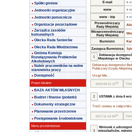
E-mail
»
u
Spółki gminne
www
»
w
Jednostki organizacyjne
www - bip
»
w
Jednostki pomocnicze
Przewodniczący
Organizacje pozarządowe
Ali
Rady Miejskiej
Zarządca zasobów
Wiceprzewodniczący
Wio
komunalnych
Rady Miejskiej
Olecka Rada Seniorów
Burmistrz
Kar
Olecka Rada Młodzieżowa
Zastępca Burmistrza
Syl
Gminna Komisja
Deklaracja dostępnoś
1
Rozwiązywania Problemów
Miejskiego w Olecku
Alkoholowych
Deklaracja dostępności Biul
Nabór pracowników na wolne
Publicznej Urzędu Miejskie
stanowiska pracy
Dostępność
Urząd Mie...
Prawo lokalne
53
Czyt
2020-09-22 21
BAZA AKTÓW WŁASNYCH
2
USTAWA z dnia 6 wrze
Budżet i finanse (podatki)
Dokumenty strategiczne
Treść ustawy w załączniku.
Planowanie przestrzenne
10
Czyt
2017-11-14 09
Postępowanie środowiskowe
Menu przedmiotowe
Wniosek o udostępni
3
mieszkańców, rejestr