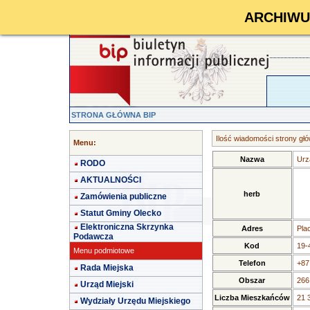
ARCHIWUM 
STRONA GŁÓWNA BIP
Ilość wiadomości strony głó
Menu:
Nazwa
Urz
RODO
AKTUALNOŚCI
herb
Zamówienia publiczne
Statut Gminy Olecko
Elektroniczna Skrzynka
Adres
Pla
Podawcza
Kod
19-
Menu podmiotowe
Telefon
+87
Rada Miejska
Obszar
266
Urząd Miejski
Liczba Mieszkańców
21 
Wydziały Urzędu Miejskiego