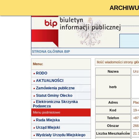
ARCHIWUM 
STRONA GŁÓWNA BIP
Ilość wiadomości strony głó
Menu:
Nazwa
Urz
RODO
AKTUALNOŚCI
herb
Zamówienia publiczne
Statut Gminy Olecko
Elektroniczna Skrzynka
Adres
Pla
Podawcza
Kod
19-
Menu podmiotowe
Telefon
+87
Rada Miejska
Obszar
266
Urząd Miejski
Liczba Mieszkańców
21 
Wydziały Urzędu Miejskiego