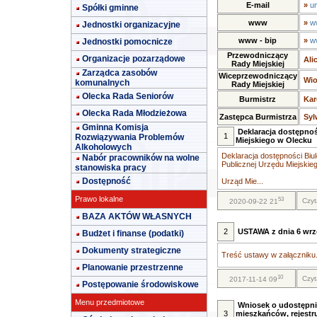
E-mail
»
u
Spółki gminne
www
»
w
Jednostki organizacyjne
www - bip
»
w
Jednostki pomocnicze
Przewodniczący
Organizacje pozarządowe
Ali
Rady Miejskiej
Zarządca zasobów
Wiceprzewodniczący
Wio
komunalnych
Rady Miejskiej
Olecka Rada Seniorów
Burmistrz
Kar
Olecka Rada Młodzieżowa
Zastępca Burmistrza
Syl
Gminna Komisja
Deklaracja dostępnoś
1
Rozwiązywania Problemów
Miejskiego w Olecku
Alkoholowych
Deklaracja dostępności Biul
Nabór pracowników na wolne
Publicznej Urzędu Miejskie
stanowiska pracy
Dostępność
Urząd Mie...
Prawo lokalne
53
Czyt
2020-09-22 21
BAZA AKTÓW WŁASNYCH
2
USTAWA z dnia 6 wrze
Budżet i finanse (podatki)
Dokumenty strategiczne
Treść ustawy w załączniku.
Planowanie przestrzenne
10
Czyt
2017-11-14 09
Postępowanie środowiskowe
Menu przedmiotowe
Wniosek o udostępni
3
mieszkańców, rejestr