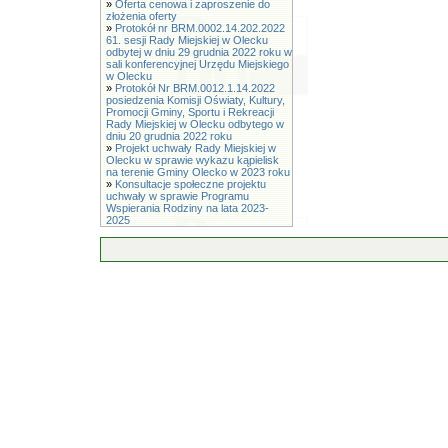
»
Oferta cenowa i zaproszenie do
złożenia oferty
»
Protokół nr BRM.0002.14.202.2022
61. sesji Rady Miejskiej w Olecku
odbytej w dniu 29 grudnia 2022 roku w
sali konferencyjnej Urzędu Miejskiego
w Olecku
»
Protokół Nr BRM.0012.1.14.2022
posiedzenia Komisji Oświaty, Kultury,
Promocji Gminy, Sportu i Rekreacji
Rady Miejskiej w Olecku odbytego w
dniu 20 grudnia 2022 roku
»
Projekt uchwały Rady Miejskiej w
Olecku w sprawie wykazu kąpielisk
na terenie Gminy Olecko w 2023 roku
»
Konsultacje społeczne projektu
uchwały w sprawie Programu
Wspierania Rodziny na lata 2023-
2025