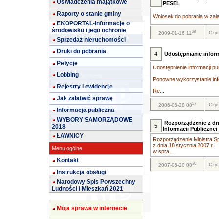
Oświadczenia majątkowe
PESEL
Raporty o stanie gminy
Wniosek do pobrania w załą
EKOPORTAL-Informacje o
środowisku i jego ochronie
58
Czyt
2009-01-16 11
Sprzedaż nieruchomości
Druki do pobrania
4
Udostępnianie inform
Petycje
Udostępnienie informacji pu
Lobbing
Ponowne wykorzystanie info
Rejestry i ewidencje
Re...
Jak załatwić sprawę
57
Czyt
2006-06-28 08
Informacja publiczna
WYBORY SAMORZĄDOWE
Rozporządzenie z dni
5
2018
Informacji Publicznej
ŁAWNICY
Rozporządzenie Ministra Sp
z dnia 18 stycznia 2007 r.
Menu ogólne
w spra...
Kontakt
30
Czyt
2007-06-20 08
Instrukcja obsługi
Narodowy Spis Powszechny
Ludności i Mieszkań 2021
Moja sprawa w internecie