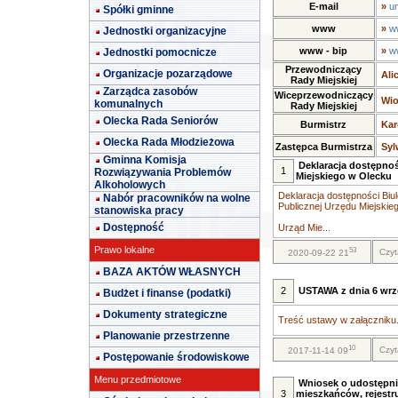
E-mail
»
u
Spółki gminne
www
»
w
Jednostki organizacyjne
www - bip
»
w
Jednostki pomocnicze
Przewodniczący
Organizacje pozarządowe
Ali
Rady Miejskiej
Zarządca zasobów
Wiceprzewodniczący
Wio
komunalnych
Rady Miejskiej
Olecka Rada Seniorów
Burmistrz
Kar
Olecka Rada Młodzieżowa
Zastępca Burmistrza
Syl
Gminna Komisja
Deklaracja dostępnoś
1
Rozwiązywania Problemów
Miejskiego w Olecku
Alkoholowych
Deklaracja dostępności Biul
Nabór pracowników na wolne
Publicznej Urzędu Miejskie
stanowiska pracy
Dostępność
Urząd Mie...
Prawo lokalne
53
Czyt
2020-09-22 21
BAZA AKTÓW WŁASNYCH
2
USTAWA z dnia 6 wrze
Budżet i finanse (podatki)
Dokumenty strategiczne
Treść ustawy w załączniku.
Planowanie przestrzenne
10
Czyt
2017-11-14 09
Postępowanie środowiskowe
Menu przedmiotowe
Wniosek o udostępni
3
mieszkańców, rejestr