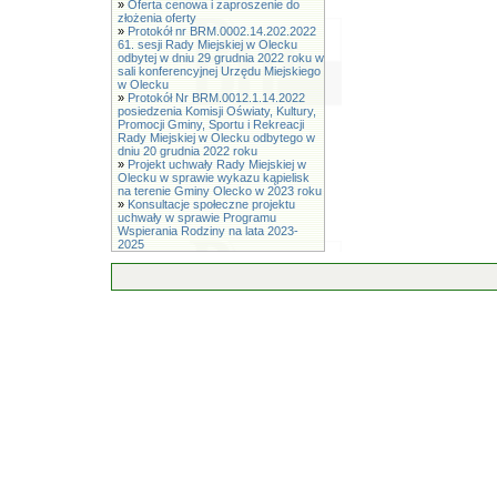
»
Oferta cenowa i zaproszenie do
złożenia oferty
»
Protokół nr BRM.0002.14.202.2022
61. sesji Rady Miejskiej w Olecku
odbytej w dniu 29 grudnia 2022 roku w
sali konferencyjnej Urzędu Miejskiego
w Olecku
»
Protokół Nr BRM.0012.1.14.2022
posiedzenia Komisji Oświaty, Kultury,
Promocji Gminy, Sportu i Rekreacji
Rady Miejskiej w Olecku odbytego w
dniu 20 grudnia 2022 roku
»
Projekt uchwały Rady Miejskiej w
Olecku w sprawie wykazu kąpielisk
na terenie Gminy Olecko w 2023 roku
»
Konsultacje społeczne projektu
uchwały w sprawie Programu
Wspierania Rodziny na lata 2023-
2025