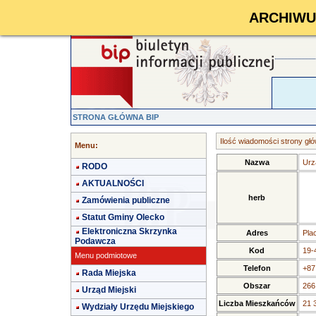
ARCHIWUM 
STRONA GŁÓWNA BIP
Ilość wiadomości strony głó
Menu:
Nazwa
Urz
RODO
AKTUALNOŚCI
herb
Zamówienia publiczne
Statut Gminy Olecko
Elektroniczna Skrzynka
Adres
Pla
Podawcza
Kod
19-
Menu podmiotowe
Telefon
+87
Rada Miejska
Obszar
266
Urząd Miejski
Liczba Mieszkańców
21 
Wydziały Urzędu Miejskiego