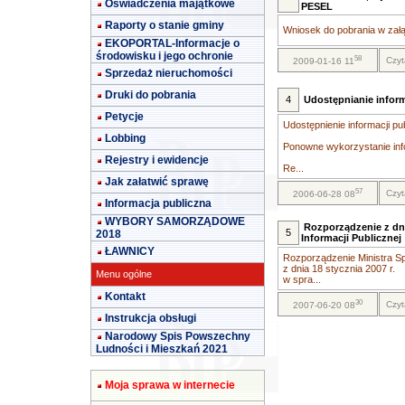
Oświadczenia majątkowe
PESEL
Raporty o stanie gminy
Wniosek do pobrania w załą
EKOPORTAL-Informacje o
środowisku i jego ochronie
58
Czyt
2009-01-16 11
Sprzedaż nieruchomości
Druki do pobrania
4
Udostępnianie inform
Petycje
Udostępnienie informacji pu
Lobbing
Ponowne wykorzystanie info
Rejestry i ewidencje
Re...
Jak załatwić sprawę
57
Czyt
2006-06-28 08
Informacja publiczna
WYBORY SAMORZĄDOWE
Rozporządzenie z dni
5
2018
Informacji Publicznej
ŁAWNICY
Rozporządzenie Ministra Sp
z dnia 18 stycznia 2007 r.
Menu ogólne
w spra...
Kontakt
30
Czyt
2007-06-20 08
Instrukcja obsługi
Narodowy Spis Powszechny
Ludności i Mieszkań 2021
Moja sprawa w internecie