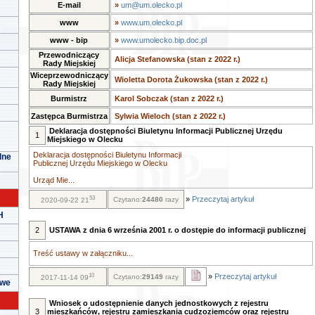
E-mail
»
um@um.olecko.pl
www
»
www.um.olecko.pl
www - bip
»
www.umolecko.bip.doc.pl
Przewodniczący
Alicja Stefanowska (stan z 2022 r.)
Rady Miejskiej
Wiceprzewodniczący
Wioletta Dorota Żukowska (stan z 2022 r.)
Rady Miejskiej
Burmistrz
Karol Sobczak (stan z 2022 r.)
Zastępca Burmistrza
Sylwia Wieloch (stan z 2022 r.)
Deklaracja dostępności Biuletynu Informacji Publicznej Urzędu
1
Miejskiego w Olecku
Deklaracja dostępności Biuletynu Informacji
lne
Publicznej Urzędu Miejskiego w Olecku
Urząd Mie...
53
»
Przeczytaj artykuł
Czytano:
24480
razy
2020-09-22 21
H
2
USTAWA z dnia 6 września 2001 r. o dostępie do informacji publicznej
Treść ustawy w załączniku...
10
»
Przeczytaj artykuł
Czytano:
29149
razy
2017-11-14 09
owe
Wniosek o udostępnienie danych jednostkowych z rejestru
3
mieszkańców, rejestru zamieszkania cudzoziemców oraz rejestru