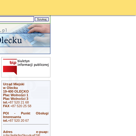
Urząd Miejski
w Olecku
19-400 OLECKO
Plac Wolności 1
Plac Wolności 3
tel.
+87 520 21 68
FAX
+87 520 25 58
POI - Punkt Obsługi
Interesanta
tel.
+87 520 20 67
Adres e-puap:
/c6tc9p6k8p/SkrytkaESP