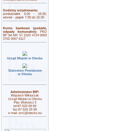
Godziny urzędowania:
poniedziałek 8.00 - 16.00,
wtorek - piątek 7:30 do 15:30
Konto bankowe (podatki,
odpady komunalne):
PKO
BP SA NR: 57 1020 4724 0000
3702 0007 6117
Urząd Miejski w Olecku
Starostwo Powiatowe
w Olecku
Administrator BIP:
Wojciech Wiktorzak
Urząd Miejski w Olecku
Plac Wolności 3
tel:87-520 09 69
fax:87-520 25 58
e-mail:
orn1@olecko.eu