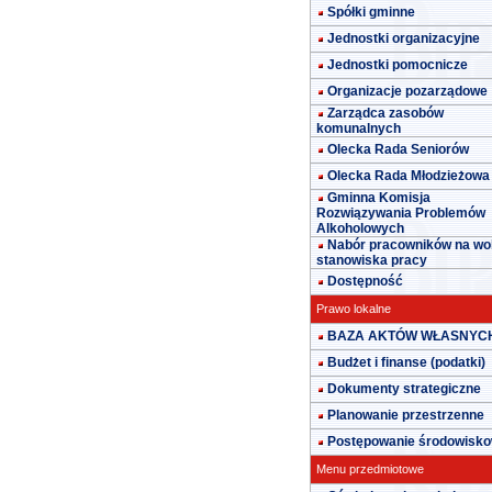
Spółki gminne
Jednostki organizacyjne
Jednostki pomocnicze
Organizacje pozarządowe
Zarządca zasobów
komunalnych
Olecka Rada Seniorów
Olecka Rada Młodzieżowa
Gminna Komisja
Rozwiązywania Problemów
Alkoholowych
Nabór pracowników na wo
stanowiska pracy
Dostępność
Prawo lokalne
BAZA AKTÓW WŁASNYC
Budżet i finanse (podatki)
Dokumenty strategiczne
Planowanie przestrzenne
Postępowanie środowisk
Menu przedmiotowe