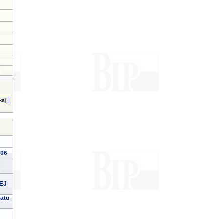
006
EJ
natu