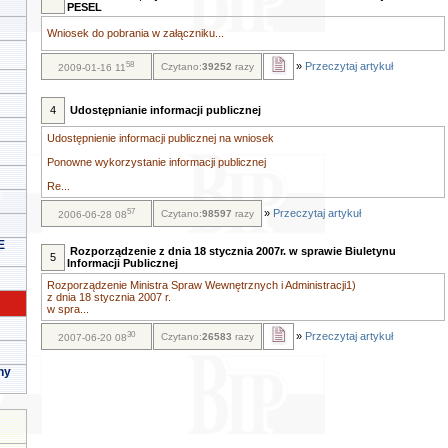
PESEL
Wniosek do pobrania w załączniku...
58
»
Przeczytaj artykuł
Czytano:
39252
razy
2009-01-16 11
4
Udostępnianie informacji publicznej
Udostępnienie informacji publicznej na wniosek
Ponowne wykorzystanie informacji publicznej
Re...
57
»
Przeczytaj artykuł
Czytano:
98597
razy
2006-06-28 08
E
Rozporządzenie z dnia 18 stycznia 2007r. w sprawie Biuletynu
5
Informacji Publicznej
Rozporządzenie Ministra Spraw Wewnętrznych i Administracji1)
z dnia 18 stycznia 2007 r.
w spra...
30
»
Przeczytaj artykuł
Czytano:
26583
razy
2007-06-20 08
ny