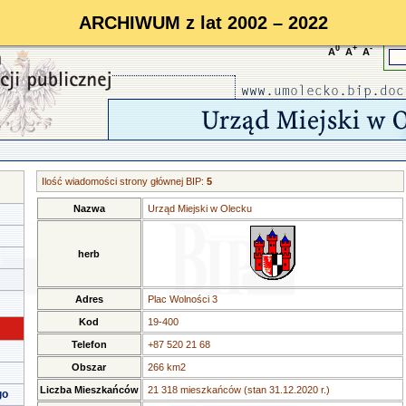
ARCHIWUM z lat 2002 – 2022
0
+
-
A
A
A
Ilość wiadomości strony głównej BIP:
5
Nazwa
Urząd Miejski w Olecku
herb
Adres
Plac Wolności 3
Kod
19-400
Telefon
+87 520 21 68
Obszar
266 km2
Liczba Mieszkańców
21 318 mieszkańców (stan 31.12.2020 r.)
go