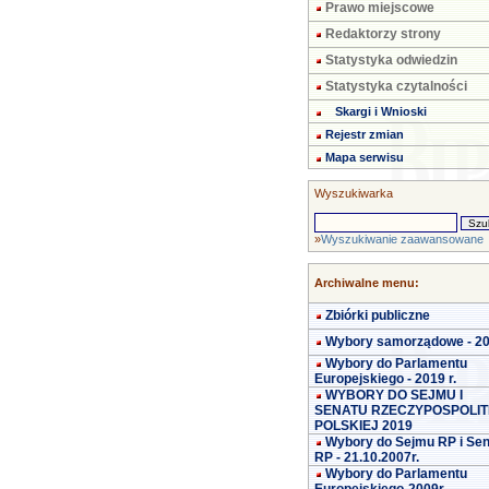
Prawo miejscowe
Redaktorzy strony
Statystyka odwiedzin
Statystyka czytalności
Skargi i Wnioski
Rejestr zmian
Mapa serwisu
Wyszukiwarka
»
Wyszukiwanie zaawansowane
Archiwalne menu:
Zbiórki publiczne
Wybory samorządowe - 2
Wybory do Parlamentu
Europejskiego - 2019 r.
WYBORY DO SEJMU I
SENATU RZECZYPOSPOLIT
POLSKIEJ 2019
Wybory do Sejmu RP i Se
RP - 21.10.2007r.
Wybory do Parlamentu