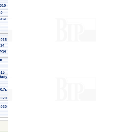
2010
10
natu
 2015
014
ncję
we
015
Rady
017r.
 2020
 2020