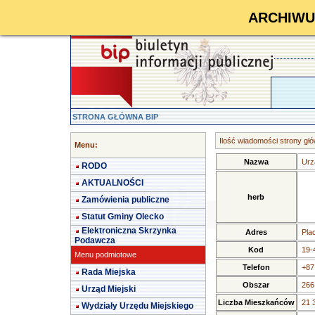
ARCHIWUM 
STRONA GŁÓWNA BIP
Ilość wiadomości strony głó
Menu:
Nazwa
Urz
RODO
AKTUALNOŚCI
herb
Zamówienia publiczne
Statut Gminy Olecko
Elektroniczna Skrzynka
Adres
Pla
Podawcza
Kod
19-
Menu podmiotowe
Telefon
+87
Rada Miejska
Obszar
266
Urząd Miejski
Liczba Mieszkańców
21 
Wydziały Urzędu Miejskiego