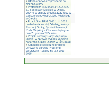
»
Oferta cenowa i zaproszenie do
złożenia oferty
»
Protokół nr BRM.0002.14.202.2022
61. sesji Rady Miejskiej w Olecku
odbytej w dniu 29 grudnia 2022 roku w
sali konferencyjnej Urzędu Miejskiego
w Olecku
»
Protokół Nr BRM.0012.1.14.2022
posiedzenia Komisji Oświaty, Kultury,
Promocji Gminy, Sportu i Rekreacji
Rady Miejskiej w Olecku odbytego w
dniu 20 grudnia 2022 roku
»
Projekt uchwały Rady Miejskiej w
Olecku w sprawie wykazu kąpielisk
na terenie Gminy Olecko w 2023 roku
»
Konsultacje społeczne projektu
uchwały w sprawie Programu
Wspierania Rodziny na lata 2023-
2025