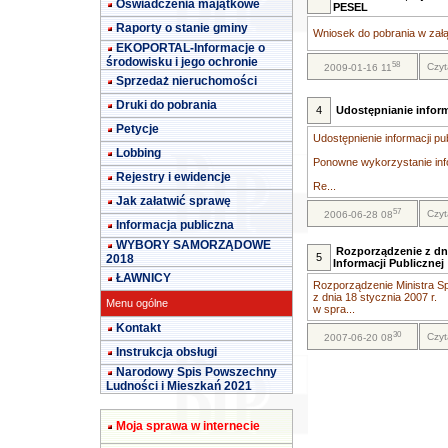
Oświadczenia majątkowe
PESEL
Raporty o stanie gminy
Wniosek do pobrania w załą
EKOPORTAL-Informacje o
środowisku i jego ochronie
58
Czyt
2009-01-16 11
Sprzedaż nieruchomości
Druki do pobrania
4
Udostępnianie inform
Petycje
Udostępnienie informacji pu
Lobbing
Ponowne wykorzystanie info
Rejestry i ewidencje
Re...
Jak załatwić sprawę
57
Czyt
2006-06-28 08
Informacja publiczna
WYBORY SAMORZĄDOWE
Rozporządzenie z dni
5
2018
Informacji Publicznej
ŁAWNICY
Rozporządzenie Ministra Sp
z dnia 18 stycznia 2007 r.
Menu ogólne
w spra...
Kontakt
30
Czyt
2007-06-20 08
Instrukcja obsługi
Narodowy Spis Powszechny
Ludności i Mieszkań 2021
Moja sprawa w internecie