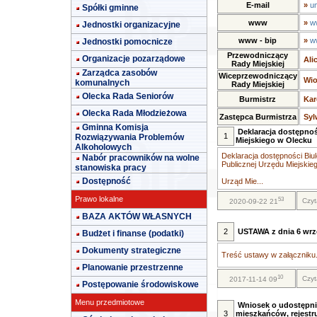
E-mail
»
u
Spółki gminne
www
»
w
Jednostki organizacyjne
www - bip
»
w
Jednostki pomocnicze
Przewodniczący
Organizacje pozarządowe
Ali
Rady Miejskiej
Zarządca zasobów
Wiceprzewodniczący
Wio
komunalnych
Rady Miejskiej
Olecka Rada Seniorów
Burmistrz
Kar
Olecka Rada Młodzieżowa
Zastępca Burmistrza
Syl
Gminna Komisja
Deklaracja dostępnoś
1
Rozwiązywania Problemów
Miejskiego w Olecku
Alkoholowych
Deklaracja dostępności Biul
Nabór pracowników na wolne
Publicznej Urzędu Miejskie
stanowiska pracy
Dostępność
Urząd Mie...
Prawo lokalne
53
Czyt
2020-09-22 21
BAZA AKTÓW WŁASNYCH
2
USTAWA z dnia 6 wrze
Budżet i finanse (podatki)
Dokumenty strategiczne
Treść ustawy w załączniku.
Planowanie przestrzenne
10
Czyt
2017-11-14 09
Postępowanie środowiskowe
Menu przedmiotowe
Wniosek o udostępni
3
mieszkańców, rejestr