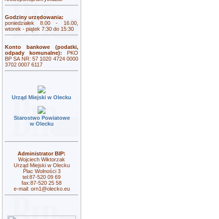
Godziny urzędowania:
poniedziałek 8.00 - 16.00,
wtorek - piątek 7:30 do 15:30
Konto bankowe (podatki,
odpady komunalne):
PKO
BP SA NR: 57 1020 4724 0000
3702 0007 6117
Urząd Miejski w Olecku
Starostwo Powiatowe
w Olecku
Administrator BIP:
Wojciech Wiktorzak
Urząd Miejski w Olecku
Plac Wolności 3
tel:87-520 09 69
fax:87-520 25 58
e-mail:
orn1@olecko.eu