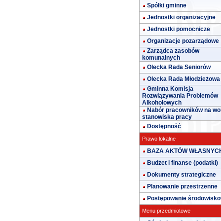
Spółki gminne
Jednostki organizacyjne
Jednostki pomocnicze
Organizacje pozarządowe
Zarządca zasobów
komunalnych
Olecka Rada Seniorów
Olecka Rada Młodzieżowa
Gminna Komisja
Rozwiązywania Problemów
Alkoholowych
Nabór pracowników na wo
stanowiska pracy
Dostępność
Prawo lokalne
BAZA AKTÓW WŁASNYC
Budżet i finanse (podatki)
Dokumenty strategiczne
Planowanie przestrzenne
Postępowanie środowisk
Menu przedmiotowe