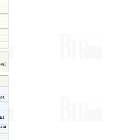
006
EJ
natu