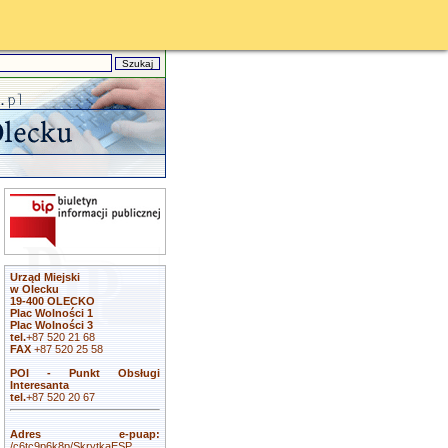
Urząd Miejski
w Olecku
19-400 OLECKO
Plac Wolności 1
Plac Wolności 3
tel.
+87 520 21 68
FAX
+87 520 25 58
POI - Punkt Obsługi
Interesanta
tel.
+87 520 20 67
Adres e-puap:
/c6tc9p6k8p/SkrytkaESP