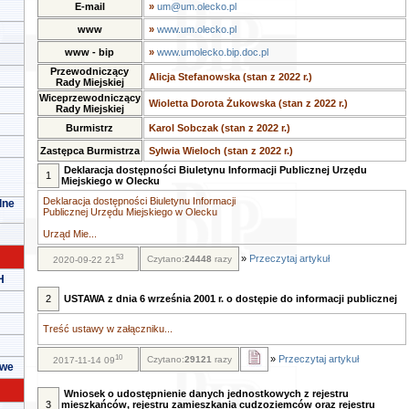
E-mail
»
um@um.olecko.pl
www
»
www.um.olecko.pl
www - bip
»
www.umolecko.bip.doc.pl
Przewodniczący
Alicja Stefanowska (stan z 2022 r.)
Rady Miejskiej
Wiceprzewodniczący
Wioletta Dorota Żukowska (stan z 2022 r.)
Rady Miejskiej
Burmistrz
Karol Sobczak (stan z 2022 r.)
Zastępca Burmistrza
Sylwia Wieloch (stan z 2022 r.)
Deklaracja dostępności Biuletynu Informacji Publicznej Urzędu
1
Miejskiego w Olecku
Deklaracja dostępności Biuletynu Informacji
lne
Publicznej Urzędu Miejskiego w Olecku
Urząd Mie...
53
»
Przeczytaj artykuł
Czytano:
24448
razy
2020-09-22 21
H
2
USTAWA z dnia 6 września 2001 r. o dostępie do informacji publicznej
Treść ustawy w załączniku...
10
»
Przeczytaj artykuł
Czytano:
29121
razy
2017-11-14 09
owe
Wniosek o udostępnienie danych jednostkowych z rejestru
3
mieszkańców, rejestru zamieszkania cudzoziemców oraz rejestru