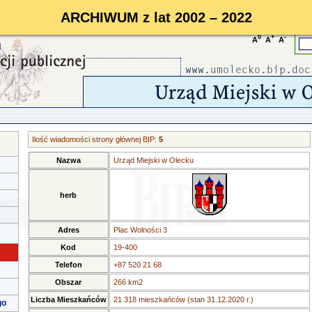
ARCHIWUM z lat 2002 – 2022
0
+
-
A
A
A
Ilość wiadomości strony głównej BIP:
5
Nazwa
Urząd Miejski w Olecku
herb
Adres
Plac Wolności 3
Kod
19-400
Telefon
+87 520 21 68
Obszar
266 km2
Liczba Mieszkańców
21 318 mieszkańców (stan 31.12.2020 r.)
go