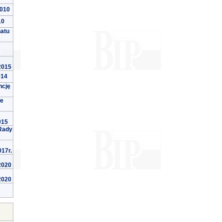
2010
10
natu
 2015
014
ncję
we
015
Rady
017r.
 2020
 2020