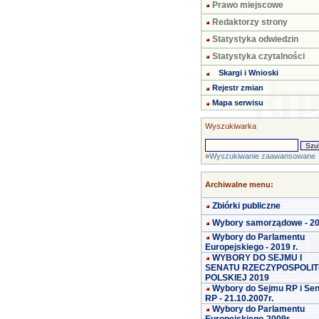
Prawo miejscowe
Redaktorzy strony
Statystyka odwiedzin
Statystyka czytalności
Skargi i Wnioski
Rejestr zmian
Mapa serwisu
Wyszukiwarka
»
Wyszukiwanie zaawansowane
Archiwalne menu:
Zbiórki publiczne
Wybory samorządowe - 2
Wybory do Parlamentu
Europejskiego - 2019 r.
WYBORY DO SEJMU I
SENATU RZECZYPOSPOLIT
POLSKIEJ 2019
Wybory do Sejmu RP i Se
RP - 21.10.2007r.
Wybory do Parlamentu