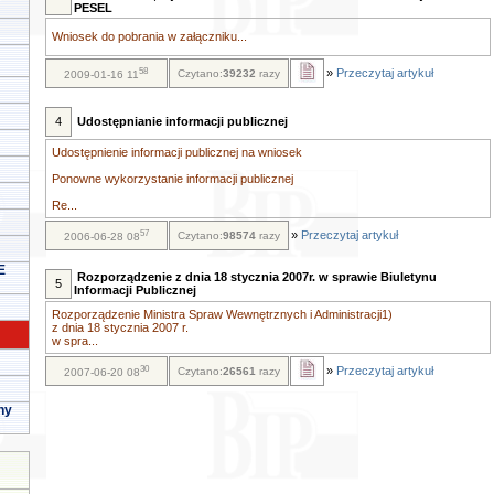
PESEL
Wniosek do pobrania w załączniku...
58
»
Przeczytaj artykuł
Czytano:
39232
razy
2009-01-16 11
4
Udostępnianie informacji publicznej
Udostępnienie informacji publicznej na wniosek
Ponowne wykorzystanie informacji publicznej
Re...
57
»
Przeczytaj artykuł
Czytano:
98574
razy
2006-06-28 08
E
Rozporządzenie z dnia 18 stycznia 2007r. w sprawie Biuletynu
5
Informacji Publicznej
Rozporządzenie Ministra Spraw Wewnętrznych i Administracji1)
z dnia 18 stycznia 2007 r.
w spra...
30
»
Przeczytaj artykuł
Czytano:
26561
razy
2007-06-20 08
ny