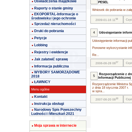
Oświadczenia majątkowe
PESEL
Raporty o stanie gminy
Wniosek do pobrania w załą
EKOPORTAL-Informacje o
środowisku i jego ochronie
58
Czyt
2009-01-16 11
Sprzedaż nieruchomości
Druki do pobrania
4
Udostępnianie inform
Petycje
Udostępnienie informacji pu
Lobbing
Ponowne wykorzystanie info
Rejestry i ewidencje
Re...
Jak załatwić sprawę
57
Czyt
2006-06-28 08
Informacja publiczna
WYBORY SAMORZĄDOWE
Rozporządzenie z dni
5
2018
Informacji Publicznej
ŁAWNICY
Rozporządzenie Ministra Sp
z dnia 18 stycznia 2007 r.
Menu ogólne
w spra...
Kontakt
30
Czyt
2007-06-20 08
Instrukcja obsługi
Narodowy Spis Powszechny
Ludności i Mieszkań 2021
Moja sprawa w internecie