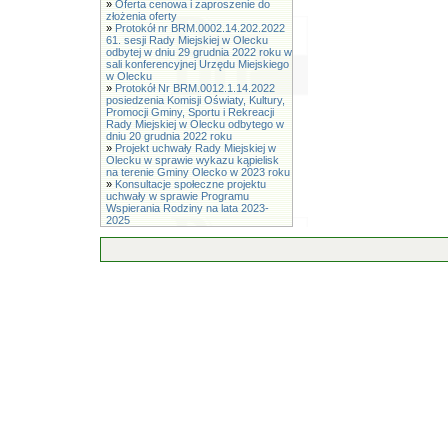
»
Oferta cenowa i zaproszenie do
złożenia oferty
»
Protokół nr BRM.0002.14.202.2022
61. sesji Rady Miejskiej w Olecku
odbytej w dniu 29 grudnia 2022 roku w
sali konferencyjnej Urzędu Miejskiego
w Olecku
»
Protokół Nr BRM.0012.1.14.2022
posiedzenia Komisji Oświaty, Kultury,
Promocji Gminy, Sportu i Rekreacji
Rady Miejskiej w Olecku odbytego w
dniu 20 grudnia 2022 roku
»
Projekt uchwały Rady Miejskiej w
Olecku w sprawie wykazu kąpielisk
na terenie Gminy Olecko w 2023 roku
»
Konsultacje społeczne projektu
uchwały w sprawie Programu
Wspierania Rodziny na lata 2023-
2025