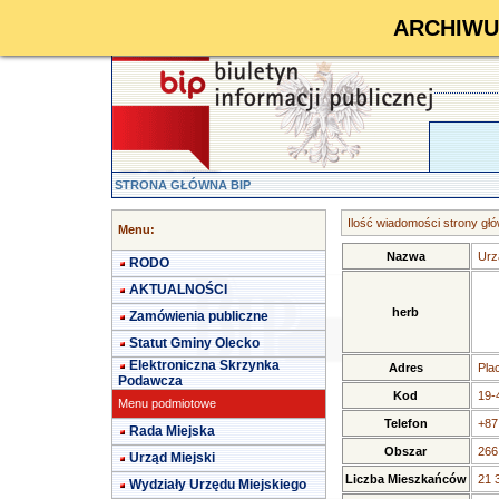
ARCHIWUM 
STRONA GŁÓWNA BIP
Ilość wiadomości strony głó
Menu:
Nazwa
Urz
RODO
AKTUALNOŚCI
herb
Zamówienia publiczne
Statut Gminy Olecko
Elektroniczna Skrzynka
Adres
Pla
Podawcza
Kod
19-
Menu podmiotowe
Telefon
+87
Rada Miejska
Obszar
266
Urząd Miejski
Liczba Mieszkańców
21 
Wydziały Urzędu Miejskiego