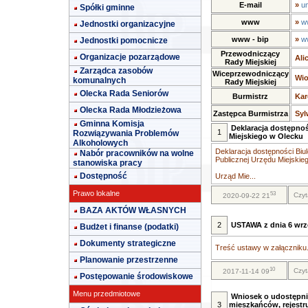
E-mail
»
u
Spółki gminne
www
»
w
Jednostki organizacyjne
www - bip
»
w
Jednostki pomocnicze
Przewodniczący
Organizacje pozarządowe
Ali
Rady Miejskiej
Zarządca zasobów
Wiceprzewodniczący
Wio
komunalnych
Rady Miejskiej
Olecka Rada Seniorów
Burmistrz
Kar
Olecka Rada Młodzieżowa
Zastępca Burmistrza
Syl
Gminna Komisja
Deklaracja dostępnoś
1
Rozwiązywania Problemów
Miejskiego w Olecku
Alkoholowych
Deklaracja dostępności Biul
Nabór pracowników na wolne
Publicznej Urzędu Miejskie
stanowiska pracy
Dostępność
Urząd Mie...
Prawo lokalne
53
Czyt
2020-09-22 21
BAZA AKTÓW WŁASNYCH
2
USTAWA z dnia 6 wrze
Budżet i finanse (podatki)
Dokumenty strategiczne
Treść ustawy w załączniku.
Planowanie przestrzenne
10
Czyt
2017-11-14 09
Postępowanie środowiskowe
Menu przedmiotowe
Wniosek o udostępni
3
mieszkańców, rejestr