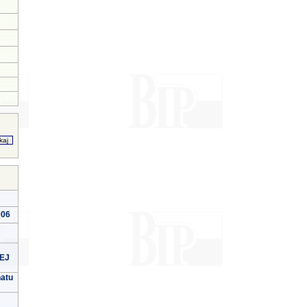
006
EJ
natu