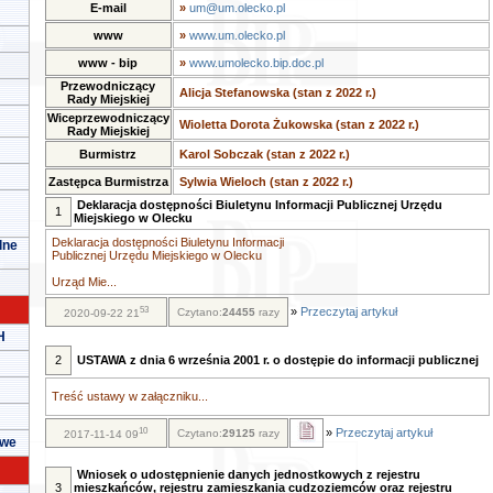
E-mail
»
um@um.olecko.pl
www
»
www.um.olecko.pl
www - bip
»
www.umolecko.bip.doc.pl
Przewodniczący
Alicja Stefanowska (stan z 2022 r.)
Rady Miejskiej
Wiceprzewodniczący
Wioletta Dorota Żukowska (stan z 2022 r.)
Rady Miejskiej
Burmistrz
Karol Sobczak (stan z 2022 r.)
Zastępca Burmistrza
Sylwia Wieloch (stan z 2022 r.)
Deklaracja dostępności Biuletynu Informacji Publicznej Urzędu
1
Miejskiego w Olecku
Deklaracja dostępności Biuletynu Informacji
lne
Publicznej Urzędu Miejskiego w Olecku
Urząd Mie...
53
»
Przeczytaj artykuł
Czytano:
24455
razy
2020-09-22 21
H
2
USTAWA z dnia 6 września 2001 r. o dostępie do informacji publicznej
Treść ustawy w załączniku...
10
»
Przeczytaj artykuł
Czytano:
29125
razy
2017-11-14 09
owe
Wniosek o udostępnienie danych jednostkowych z rejestru
3
mieszkańców, rejestru zamieszkania cudzoziemców oraz rejestru