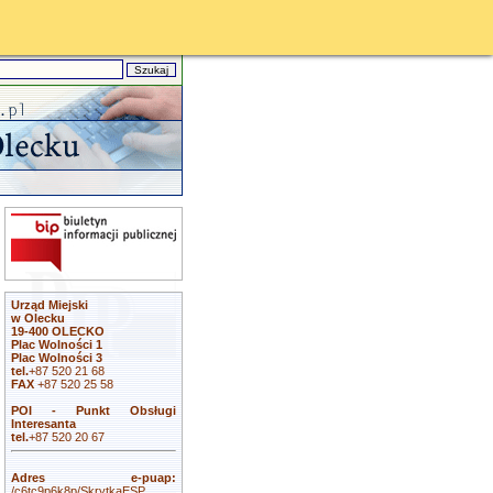
Urząd Miejski
w Olecku
19-400 OLECKO
Plac Wolności 1
Plac Wolności 3
tel.
+87 520 21 68
FAX
+87 520 25 58
POI - Punkt Obsługi
Interesanta
tel.
+87 520 20 67
Adres e-puap:
/c6tc9p6k8p/SkrytkaESP