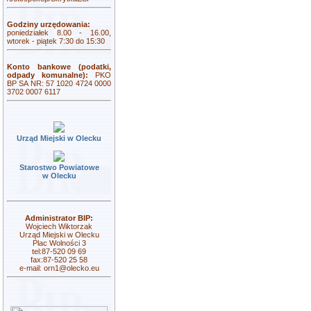
Godziny urzędowania:
poniedziałek 8.00 - 16.00,
wtorek - piątek 7:30 do 15:30
Konto bankowe (podatki,
odpady komunalne):
PKO
BP SA NR: 57 1020 4724 0000
3702 0007 6117
Urząd Miejski w Olecku
Starostwo Powiatowe
w Olecku
Administrator BIP:
Wojciech Wiktorzak
Urząd Miejski w Olecku
Plac Wolności 3
tel:87-520 09 69
fax:87-520 25 58
e-mail:
orn1@olecko.eu