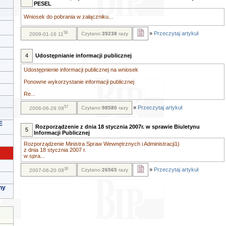
PESEL
Wniosek do pobrania w załączniku...
58
»
Przeczytaj artykuł
Czytano:
39238
razy
2009-01-16 11
4
Udostępnianie informacji publicznej
Udostępnienie informacji publicznej na wniosek
Ponowne wykorzystanie informacji publicznej
Re...
57
»
Przeczytaj artykuł
Czytano:
98580
razy
2006-06-28 08
E
Rozporządzenie z dnia 18 stycznia 2007r. w sprawie Biuletynu
5
Informacji Publicznej
Rozporządzenie Ministra Spraw Wewnętrznych i Administracji1)
z dnia 18 stycznia 2007 r.
w spra...
30
»
Przeczytaj artykuł
Czytano:
26565
razy
2007-06-20 08
ny