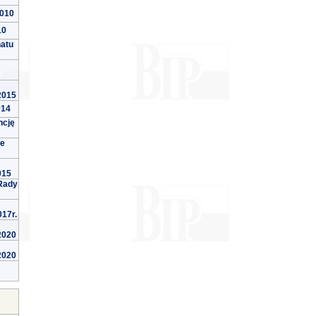
2010
10
natu
 2015
014
ncję
we
015
Rady
017r.
 2020
 2020