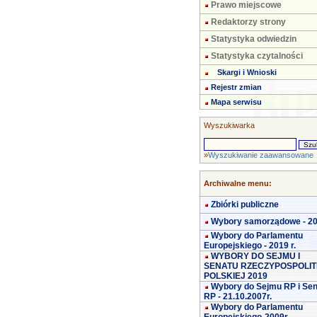
Prawo miejscowe
Redaktorzy strony
Statystyka odwiedzin
Statystyka czytalności
Skargi i Wnioski
Rejestr zmian
Mapa serwisu
Wyszukiwarka
»
Wyszukiwanie zaawansowane
Archiwalne menu:
Zbiórki publiczne
Wybory samorządowe - 2
Wybory do Parlamentu
Europejskiego - 2019 r.
WYBORY DO SEJMU I
SENATU RZECZYPOSPOLIT
POLSKIEJ 2019
Wybory do Sejmu RP i Se
RP - 21.10.2007r.
Wybory do Parlamentu