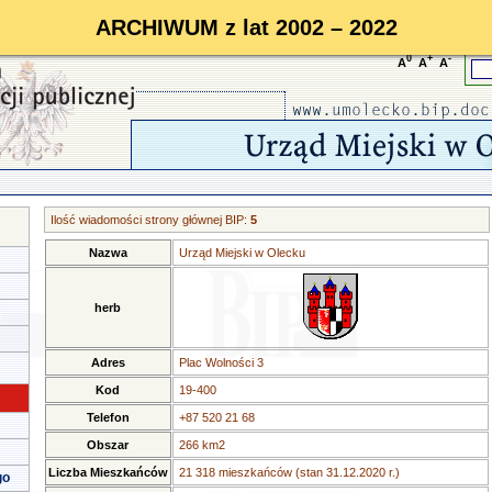
ARCHIWUM z lat 2002 – 2022
0
+
-
A
A
A
Ilość wiadomości strony głównej BIP:
5
Nazwa
Urząd Miejski w Olecku
herb
Adres
Plac Wolności 3
Kod
19-400
Telefon
+87 520 21 68
Obszar
266 km2
Liczba Mieszkańców
21 318 mieszkańców (stan 31.12.2020 r.)
go