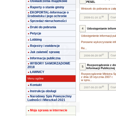
Oświadczenia majątkowe
PESEL
Raporty o stanie gminy
Wniosek do pobrania w załą
EKOPORTAL-Informacje o
środowisku i jego ochronie
58
Czyt
2009-01-16 11
Sprzedaż nieruchomości
Druki do pobrania
4
Udostępnianie inform
Petycje
Udostępnienie informacji pu
Lobbing
Ponowne wykorzystanie info
Rejestry i ewidencje
Re...
Jak załatwić sprawę
57
Czyt
2006-06-28 08
Informacja publiczna
WYBORY SAMORZĄDOWE
Rozporządzenie z dni
5
2018
Informacji Publicznej
ŁAWNICY
Rozporządzenie Ministra Sp
z dnia 18 stycznia 2007 r.
Menu ogólne
w spra...
Kontakt
30
Czyt
2007-06-20 08
Instrukcja obsługi
Narodowy Spis Powszechny
Ludności i Mieszkań 2021
Moja sprawa w internecie