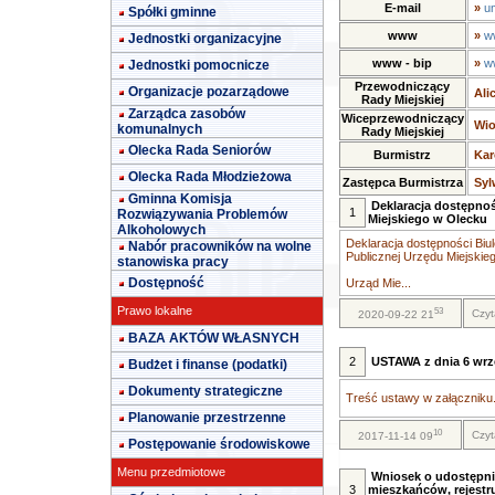
E-mail
»
u
Spółki gminne
www
»
w
Jednostki organizacyjne
www - bip
»
w
Jednostki pomocnicze
Przewodniczący
Organizacje pozarządowe
Ali
Rady Miejskiej
Zarządca zasobów
Wiceprzewodniczący
Wio
komunalnych
Rady Miejskiej
Olecka Rada Seniorów
Burmistrz
Kar
Olecka Rada Młodzieżowa
Zastępca Burmistrza
Syl
Gminna Komisja
Deklaracja dostępnoś
1
Rozwiązywania Problemów
Miejskiego w Olecku
Alkoholowych
Deklaracja dostępności Biul
Nabór pracowników na wolne
Publicznej Urzędu Miejskie
stanowiska pracy
Dostępność
Urząd Mie...
Prawo lokalne
53
Czyt
2020-09-22 21
BAZA AKTÓW WŁASNYCH
2
USTAWA z dnia 6 wrze
Budżet i finanse (podatki)
Dokumenty strategiczne
Treść ustawy w załączniku.
Planowanie przestrzenne
10
Czyt
2017-11-14 09
Postępowanie środowiskowe
Menu przedmiotowe
Wniosek o udostępni
3
mieszkańców, rejestr