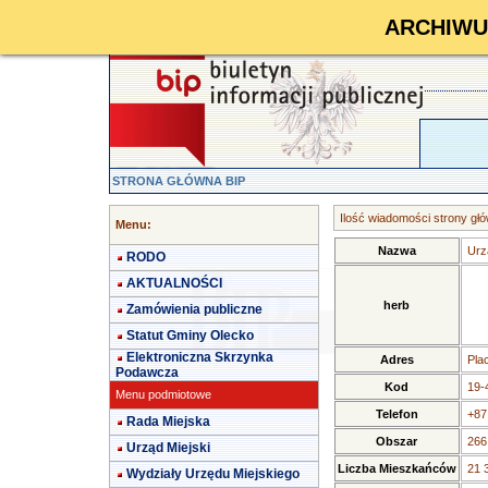
ARCHIWUM 
STRONA GŁÓWNA BIP
Ilość wiadomości strony głó
Menu:
Nazwa
Urz
RODO
AKTUALNOŚCI
herb
Zamówienia publiczne
Statut Gminy Olecko
Elektroniczna Skrzynka
Adres
Pla
Podawcza
Kod
19-
Menu podmiotowe
Telefon
+87
Rada Miejska
Obszar
266
Urząd Miejski
Liczba Mieszkańców
21 
Wydziały Urzędu Miejskiego