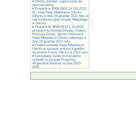
»
Oferta cenowa i zaproszenie do
złożenia oferty
»
Protokół nr BRM.0002.14.202.2022
61. sesji Rady Miejskiej w Olecku
odbytej w dniu 29 grudnia 2022 roku w
sali konferencyjnej Urzędu Miejskiego
w Olecku
»
Protokół Nr BRM.0012.1.14.2022
posiedzenia Komisji Oświaty, Kultury,
Promocji Gminy, Sportu i Rekreacji
Rady Miejskiej w Olecku odbytego w
dniu 20 grudnia 2022 roku
»
Projekt uchwały Rady Miejskiej w
Olecku w sprawie wykazu kąpielisk
na terenie Gminy Olecko w 2023 roku
»
Konsultacje społeczne projektu
uchwały w sprawie Programu
Wspierania Rodziny na lata 2023-
2025