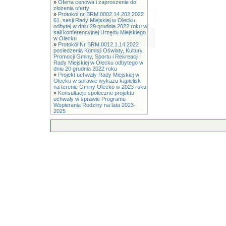
»
Oferta cenowa i zaproszenie do
złożenia oferty
»
Protokół nr BRM.0002.14.202.2022
61. sesji Rady Miejskiej w Olecku
odbytej w dniu 29 grudnia 2022 roku w
sali konferencyjnej Urzędu Miejskiego
w Olecku
»
Protokół Nr BRM.0012.1.14.2022
posiedzenia Komisji Oświaty, Kultury,
Promocji Gminy, Sportu i Rekreacji
Rady Miejskiej w Olecku odbytego w
dniu 20 grudnia 2022 roku
»
Projekt uchwały Rady Miejskiej w
Olecku w sprawie wykazu kąpielisk
na terenie Gminy Olecko w 2023 roku
»
Konsultacje społeczne projektu
uchwały w sprawie Programu
Wspierania Rodziny na lata 2023-
2025