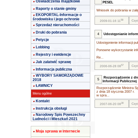
Oświadczenia majątkowe
PESEL
Raporty o stanie gminy
Wniosek do pobrania w załą
EKOPORTAL-Informacje o
środowisku i jego ochronie
58
Czyt
2009-01-16 11
Sprzedaż nieruchomości
Druki do pobrania
4
Udostępnianie inform
Petycje
Udostępnienie informacji pu
Lobbing
Ponowne wykorzystanie info
Rejestry i ewidencje
Re...
Jak załatwić sprawę
57
Czyt
2006-06-28 08
Informacja publiczna
WYBORY SAMORZĄDOWE
Rozporządzenie z dni
5
2018
Informacji Publicznej
ŁAWNICY
Rozporządzenie Ministra Sp
z dnia 18 stycznia 2007 r.
Menu ogólne
w spra...
Kontakt
30
Czyt
2007-06-20 08
Instrukcja obsługi
Narodowy Spis Powszechny
Ludności i Mieszkań 2021
Moja sprawa w internecie