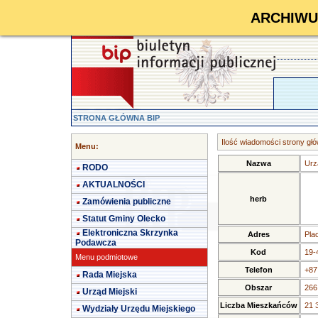
ARCHIWUM 
STRONA GŁÓWNA BIP
Ilość wiadomości strony głó
Menu:
Nazwa
Urz
RODO
AKTUALNOŚCI
herb
Zamówienia publiczne
Statut Gminy Olecko
Elektroniczna Skrzynka
Adres
Pla
Podawcza
Kod
19-
Menu podmiotowe
Telefon
+87
Rada Miejska
Obszar
266
Urząd Miejski
Liczba Mieszkańców
21 
Wydziały Urzędu Miejskiego