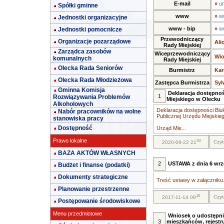
E-mail
»
u
Spółki gminne
www
»
w
Jednostki organizacyjne
www - bip
»
w
Jednostki pomocnicze
Przewodniczący
Organizacje pozarządowe
Ali
Rady Miejskiej
Zarządca zasobów
Wiceprzewodniczący
Wio
komunalnych
Rady Miejskiej
Olecka Rada Seniorów
Burmistrz
Kar
Olecka Rada Młodzieżowa
Zastępca Burmistrza
Syl
Gminna Komisja
Deklaracja dostępnoś
1
Rozwiązywania Problemów
Miejskiego w Olecku
Alkoholowych
Deklaracja dostępności Biul
Nabór pracowników na wolne
Publicznej Urzędu Miejskie
stanowiska pracy
Dostępność
Urząd Mie...
Prawo lokalne
53
Czyt
2020-09-22 21
BAZA AKTÓW WŁASNYCH
2
USTAWA z dnia 6 wrze
Budżet i finanse (podatki)
Dokumenty strategiczne
Treść ustawy w załączniku.
Planowanie przestrzenne
10
Czyt
2017-11-14 09
Postępowanie środowiskowe
Menu przedmiotowe
Wniosek o udostępni
3
mieszkańców, rejestr