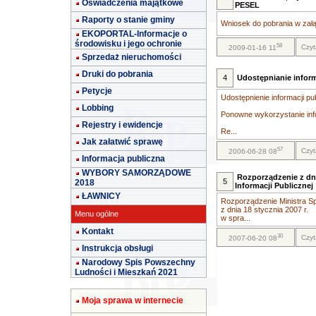
Oświadczenia majątkowe
PESEL
Raporty o stanie gminy
Wniosek do pobrania w załą
EKOPORTAL-Informacje o
środowisku i jego ochronie
58
Czyt
2009-01-16 11
Sprzedaż nieruchomości
Druki do pobrania
4
Udostępnianie inform
Petycje
Udostępnienie informacji pu
Lobbing
Ponowne wykorzystanie info
Rejestry i ewidencje
Re...
Jak załatwić sprawę
57
Czyt
2006-06-28 08
Informacja publiczna
WYBORY SAMORZĄDOWE
Rozporządzenie z dni
5
2018
Informacji Publicznej
ŁAWNICY
Rozporządzenie Ministra Sp
z dnia 18 stycznia 2007 r.
Menu ogólne
w spra...
Kontakt
30
Czyt
2007-06-20 08
Instrukcja obsługi
Narodowy Spis Powszechny
Ludności i Mieszkań 2021
Moja sprawa w internecie