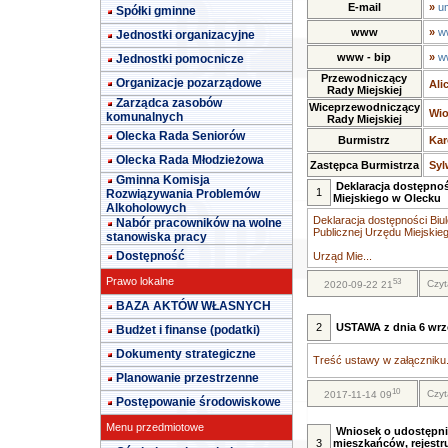
E-mail
»
u
Spółki gminne
www
»
w
Jednostki organizacyjne
www - bip
»
w
Jednostki pomocnicze
Przewodniczący
Organizacje pozarządowe
Ali
Rady Miejskiej
Zarządca zasobów
Wiceprzewodniczący
Wio
komunalnych
Rady Miejskiej
Olecka Rada Seniorów
Burmistrz
Kar
Olecka Rada Młodzieżowa
Zastępca Burmistrza
Syl
Gminna Komisja
Deklaracja dostępnoś
1
Rozwiązywania Problemów
Miejskiego w Olecku
Alkoholowych
Deklaracja dostępności Biul
Nabór pracowników na wolne
Publicznej Urzędu Miejskie
stanowiska pracy
Dostępność
Urząd Mie...
Prawo lokalne
53
Czyt
2020-09-22 21
BAZA AKTÓW WŁASNYCH
2
USTAWA z dnia 6 wrze
Budżet i finanse (podatki)
Dokumenty strategiczne
Treść ustawy w załączniku.
Planowanie przestrzenne
10
Czyt
2017-11-14 09
Postępowanie środowiskowe
Menu przedmiotowe
Wniosek o udostępni
3
mieszkańców, rejestr