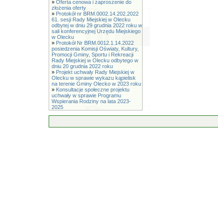
»
Oferta cenowa i zaproszenie do
złożenia oferty
»
Protokół nr BRM.0002.14.202.2022
61. sesji Rady Miejskiej w Olecku
odbytej w dniu 29 grudnia 2022 roku w
sali konferencyjnej Urzędu Miejskiego
w Olecku
»
Protokół Nr BRM.0012.1.14.2022
posiedzenia Komisji Oświaty, Kultury,
Promocji Gminy, Sportu i Rekreacji
Rady Miejskiej w Olecku odbytego w
dniu 20 grudnia 2022 roku
»
Projekt uchwały Rady Miejskiej w
Olecku w sprawie wykazu kąpielisk
na terenie Gminy Olecko w 2023 roku
»
Konsultacje społeczne projektu
uchwały w sprawie Programu
Wspierania Rodziny na lata 2023-
2025