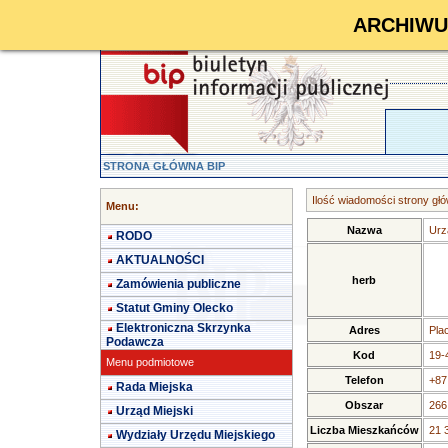
ARCHIWUM 
STRONA GŁÓWNA BIP
Ilość wiadomości strony głó
Menu:
Nazwa
Urz
RODO
AKTUALNOŚCI
herb
Zamówienia publiczne
Statut Gminy Olecko
Elektroniczna Skrzynka
Adres
Pla
Podawcza
Kod
19-
Menu podmiotowe
Telefon
+87
Rada Miejska
Obszar
266
Urząd Miejski
Liczba Mieszkańców
21 
Wydziały Urzędu Miejskiego