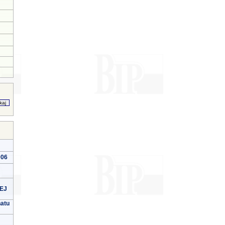
006
EJ
natu