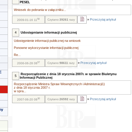
PESEL
Wniosek do pobrania w załączniku...
58
»
Przeczytaj artykuł
Czytano:
39261
razy
2009-01-16 11
4
Udostępnianie informacji publicznej
Udostępnienie informacji publicznej na wniosek
Ponowne wykorzystanie informacji publicznej
Re...
57
»
Przeczytaj artykuł
Czytano:
98611
razy
2006-06-28 08
E
Rozporządzenie z dnia 18 stycznia 2007r. w sprawie Biuletynu
5
Informacji Publicznej
Rozporządzenie Ministra Spraw Wewnętrznych i Administracji1)
z dnia 18 stycznia 2007 r.
w spra...
30
»
Przeczytaj artykuł
Czytano:
26592
razy
2007-06-20 08
ny