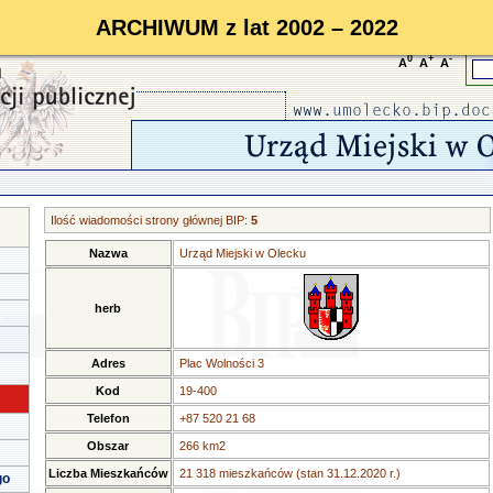
ARCHIWUM z lat 2002 – 2022
0
+
-
A
A
A
Ilość wiadomości strony głównej BIP:
5
Nazwa
Urząd Miejski w Olecku
herb
Adres
Plac Wolności 3
Kod
19-400
Telefon
+87 520 21 68
Obszar
266 km2
Liczba Mieszkańców
21 318 mieszkańców (stan 31.12.2020 r.)
go