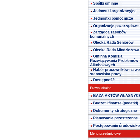
Spółki gminne
Jednostki organizacyjne
Jednostki pomocnicze
Organizacje pozarządowe
Zarządca zasobów
komunalnych
Olecka Rada Seniorów
Olecka Rada Młodzieżowa
Gminna Komisja
Rozwiązywania Problemów
Alkoholowych
Nabór pracowników na wo
stanowiska pracy
Dostępność
Prawo lokalne
BAZA AKTÓW WŁASNYC
Budżet i finanse (podatki)
Dokumenty strategiczne
Planowanie przestrzenne
Postępowanie środowisk
Menu przedmiotowe