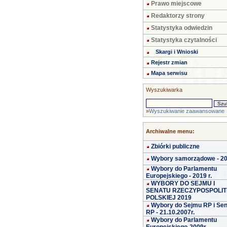
Prawo miejscowe
Redaktorzy strony
Statystyka odwiedzin
Statystyka czytalności
Skargi i Wnioski
Rejestr zmian
Mapa serwisu
Wyszukiwarka
»
Wyszukiwanie zaawansowane
Archiwalne menu:
Zbiórki publiczne
Wybory samorządowe - 2
Wybory do Parlamentu
Europejskiego - 2019 r.
WYBORY DO SEJMU I
SENATU RZECZYPOSPOLIT
POLSKIEJ 2019
Wybory do Sejmu RP i Se
RP - 21.10.2007r.
Wybory do Parlamentu