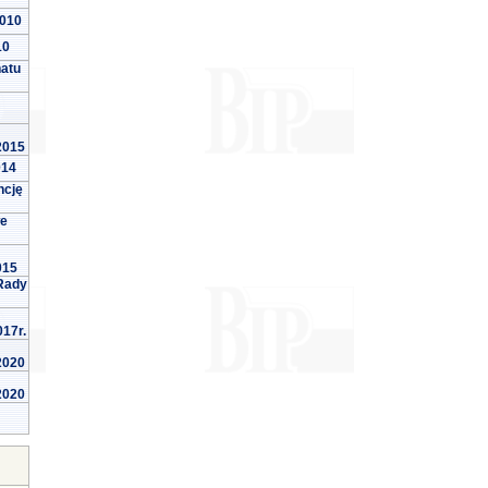
2010
10
natu
 2015
014
ncję
we
015
Rady
017r.
 2020
 2020