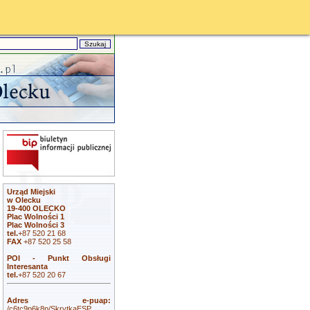
Urząd Miejski
w Olecku
19-400 OLECKO
Plac Wolności 1
Plac Wolności 3
tel.
+87 520 21 68
FAX
+87 520 25 58
POI - Punkt Obsługi
Interesanta
tel.
+87 520 20 67
Adres e-puap:
/c6tc9p6k8p/SkrytkaESP