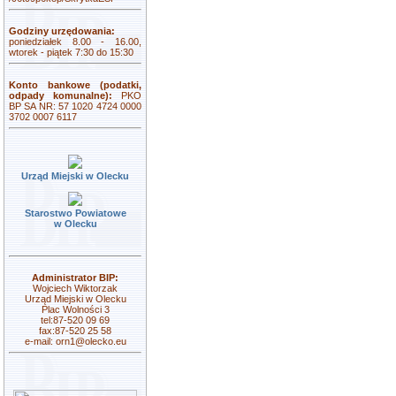
Godziny urzędowania:
poniedziałek 8.00 - 16.00,
wtorek - piątek 7:30 do 15:30
Konto bankowe (podatki,
odpady komunalne):
PKO
BP SA NR: 57 1020 4724 0000
3702 0007 6117
Urząd Miejski w Olecku
Starostwo Powiatowe
w Olecku
Administrator BIP:
Wojciech Wiktorzak
Urząd Miejski w Olecku
Plac Wolności 3
tel:87-520 09 69
fax:87-520 25 58
e-mail:
orn1@olecko.eu