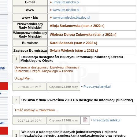
E-mail
»
um@um.olecko.pl
www
»
www.um.olecko.pl
www - bip
»
www.umolecko.bip.doc.pl
Przewodniczący
Alicja Stefanowska (stan z 2022 r.)
Rady Miejskiej
Wiceprzewodniczący
Wioletta Dorota Żukowska (stan z 2022 r.)
Rady Miejskiej
Burmistrz
Karol Sobczak (stan z 2022 r.)
Zastępca Burmistrza
Sylwia Wieloch (stan z 2022 r.)
Deklaracja dostępności Biuletynu Informacji Publicznej Urzędu
1
Miejskiego w Olecku
Deklaracja dostępności Biuletynu Informacji
lne
Publicznej Urzędu Miejskiego w Olecku
Urząd Mie...
53
»
Przeczytaj artykuł
Czytano:
24499
razy
2020-09-22 21
H
2
USTAWA z dnia 6 września 2001 r. o dostępie do informacji publicznej
Treść ustawy w załączniku...
10
»
Przeczytaj artykuł
Czytano:
29168
razy
2017-11-14 09
owe
Wniosek o udostępnienie danych jednostkowych z rejestru
3
mieszkańców, rejestru zamieszkania cudzoziemców oraz rejestru