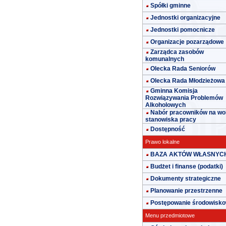
Spółki gminne
Jednostki organizacyjne
Jednostki pomocnicze
Organizacje pozarządowe
Zarządca zasobów
komunalnych
Olecka Rada Seniorów
Olecka Rada Młodzieżowa
Gminna Komisja
Rozwiązywania Problemów
Alkoholowych
Nabór pracowników na wo
stanowiska pracy
Dostępność
Prawo lokalne
BAZA AKTÓW WŁASNYC
Budżet i finanse (podatki)
Dokumenty strategiczne
Planowanie przestrzenne
Postępowanie środowisk
Menu przedmiotowe