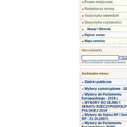
Prawo miejscowe
Redaktorzy strony
Statystyka odwiedzin
Statystyka czytalności
Skargi i Wnioski
Rejestr zmian
Mapa serwisu
Wyszukiwarka
»
Wyszukiwanie zaawansowane
Archiwalne menu:
Zbiórki publiczne
Wybory samorządowe - 2
Wybory do Parlamentu
Europejskiego - 2019 r.
WYBORY DO SEJMU I
SENATU RZECZYPOSPOLIT
POLSKIEJ 2019
Wybory do Sejmu RP i Se
RP - 21.10.2007r.
Wybory do Parlamentu