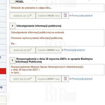
PESEL
Wniosek do pobrania w załączniku...
58
»
Przeczytaj artykuł
Czytano:
39241
razy
2009-01-16 11
4
Udostępnianie informacji publicznej
Udostępnienie informacji publicznej na wniosek
Ponowne wykorzystanie informacji publicznej
Re...
57
»
Przeczytaj artykuł
Czytano:
98584
razy
2006-06-28 08
E
Rozporządzenie z dnia 18 stycznia 2007r. w sprawie Biuletynu
5
Informacji Publicznej
Rozporządzenie Ministra Spraw Wewnętrznych i Administracji1)
z dnia 18 stycznia 2007 r.
w spra...
30
»
Przeczytaj artykuł
Czytano:
26567
razy
2007-06-20 08
ny