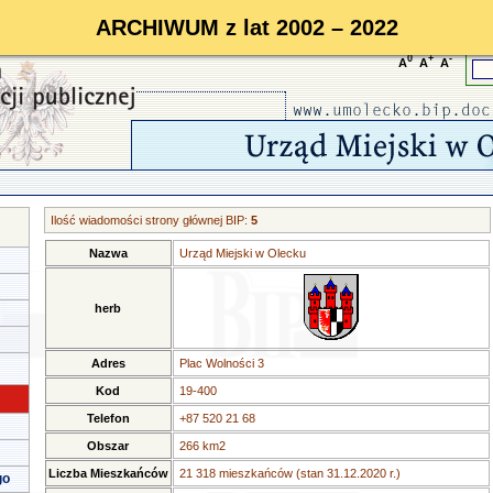
ARCHIWUM z lat 2002 – 2022
0
+
-
A
A
A
Ilość wiadomości strony głównej BIP:
5
Nazwa
Urząd Miejski w Olecku
herb
Adres
Plac Wolności 3
Kod
19-400
Telefon
+87 520 21 68
Obszar
266 km2
Liczba Mieszkańców
21 318 mieszkańców (stan 31.12.2020 r.)
go