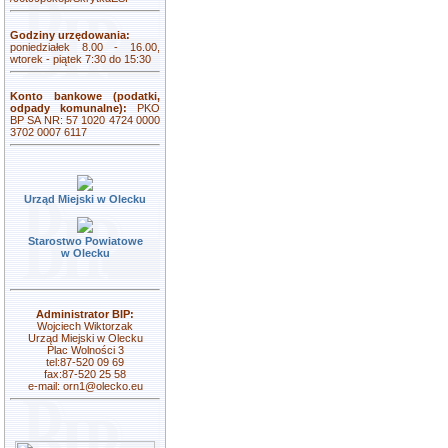
Godziny urzędowania:
poniedziałek 8.00 - 16.00,
wtorek - piątek 7:30 do 15:30
Konto bankowe (podatki,
odpady komunalne):
PKO
BP SA NR: 57 1020 4724 0000
3702 0007 6117
Urząd Miejski w Olecku
Starostwo Powiatowe
w Olecku
Administrator BIP:
Wojciech Wiktorzak
Urząd Miejski w Olecku
Plac Wolności 3
tel:87-520 09 69
fax:87-520 25 58
e-mail:
orn1@olecko.eu