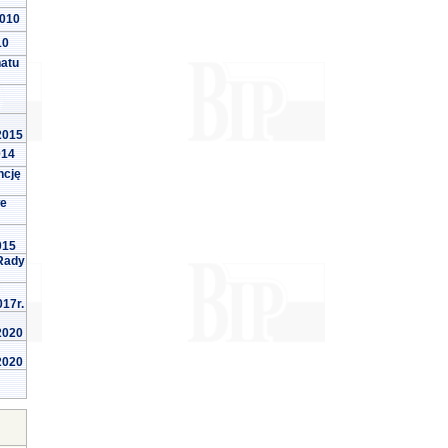
2010
10
natu
 2015
014
ncję
we
015
Rady
017r.
 2020
 2020