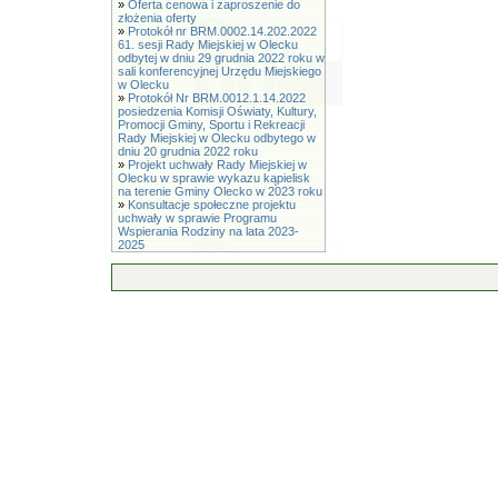
»
Oferta cenowa i zaproszenie do
złożenia oferty
»
Protokół nr BRM.0002.14.202.2022
61. sesji Rady Miejskiej w Olecku
odbytej w dniu 29 grudnia 2022 roku w
sali konferencyjnej Urzędu Miejskiego
w Olecku
»
Protokół Nr BRM.0012.1.14.2022
posiedzenia Komisji Oświaty, Kultury,
Promocji Gminy, Sportu i Rekreacji
Rady Miejskiej w Olecku odbytego w
dniu 20 grudnia 2022 roku
»
Projekt uchwały Rady Miejskiej w
Olecku w sprawie wykazu kąpielisk
na terenie Gminy Olecko w 2023 roku
»
Konsultacje społeczne projektu
uchwały w sprawie Programu
Wspierania Rodziny na lata 2023-
2025