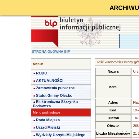
ARCHIWUM 
STRONA GŁÓWNA BIP
Ilość wiadomości strony głó
Menu:
Nazwa
Urz
RODO
AKTUALNOŚCI
herb
Zamówienia publiczne
Statut Gminy Olecko
Elektroniczna Skrzynka
Adres
Pla
Podawcza
Kod
19-
Menu podmiotowe
Telefon
+87
Rada Miejska
Obszar
266
Urząd Miejski
Liczba Mieszkańców
21 
Wydziały Urzędu Miejskiego