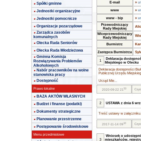
E-mail
»
u
Spółki gminne
www
»
w
Jednostki organizacyjne
www - bip
»
w
Jednostki pomocnicze
Przewodniczący
Organizacje pozarządowe
Ali
Rady Miejskiej
Zarządca zasobów
Wiceprzewodniczący
Wio
komunalnych
Rady Miejskiej
Olecka Rada Seniorów
Burmistrz
Kar
Olecka Rada Młodzieżowa
Zastępca Burmistrza
Syl
Gminna Komisja
Deklaracja dostępnoś
1
Rozwiązywania Problemów
Miejskiego w Olecku
Alkoholowych
Deklaracja dostępności Biul
Nabór pracowników na wolne
Publicznej Urzędu Miejskie
stanowiska pracy
Dostępność
Urząd Mie...
Prawo lokalne
53
Czyt
2020-09-22 21
BAZA AKTÓW WŁASNYCH
2
USTAWA z dnia 6 wrze
Budżet i finanse (podatki)
Dokumenty strategiczne
Treść ustawy w załączniku.
Planowanie przestrzenne
10
Czyt
2017-11-14 09
Postępowanie środowiskowe
Menu przedmiotowe
Wniosek o udostępni
3
mieszkańców, rejestr