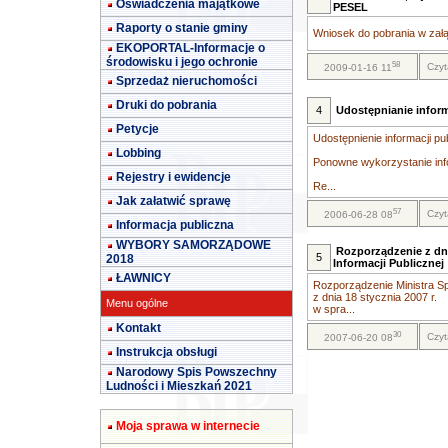
Oświadczenia majątkowe
PESEL
Raporty o stanie gminy
Wniosek do pobrania w załą
EKOPORTAL-Informacje o
środowisku i jego ochronie
58
Czyt
2009-01-16 11
Sprzedaż nieruchomości
Druki do pobrania
4
Udostępnianie inform
Petycje
Udostępnienie informacji pu
Lobbing
Ponowne wykorzystanie info
Rejestry i ewidencje
Re...
Jak załatwić sprawę
57
Czyt
2006-06-28 08
Informacja publiczna
WYBORY SAMORZĄDOWE
Rozporządzenie z dni
5
2018
Informacji Publicznej
ŁAWNICY
Rozporządzenie Ministra Sp
z dnia 18 stycznia 2007 r.
Menu ogólne
w spra...
Kontakt
30
Czyt
2007-06-20 08
Instrukcja obsługi
Narodowy Spis Powszechny
Ludności i Mieszkań 2021
Moja sprawa w internecie