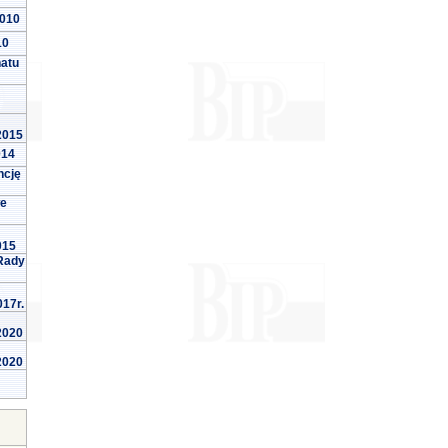
2010
10
natu
 2015
014
ncję
we
015
Rady
017r.
 2020
 2020