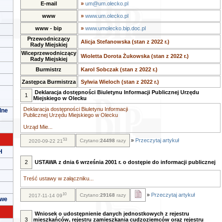
E-mail
»
um@um.olecko.pl
www
»
www.um.olecko.pl
www - bip
»
www.umolecko.bip.doc.pl
Przewodniczący
Alicja Stefanowska (stan z 2022 r.)
Rady Miejskiej
Wiceprzewodniczący
Wioletta Dorota Żukowska (stan z 2022 r.)
Rady Miejskiej
Burmistrz
Karol Sobczak (stan z 2022 r.)
Zastępca Burmistrza
Sylwia Wieloch (stan z 2022 r.)
Deklaracja dostępności Biuletynu Informacji Publicznej Urzędu
1
Miejskiego w Olecku
Deklaracja dostępności Biuletynu Informacji
lne
Publicznej Urzędu Miejskiego w Olecku
Urząd Mie...
53
»
Przeczytaj artykuł
Czytano:
24498
razy
2020-09-22 21
H
2
USTAWA z dnia 6 września 2001 r. o dostępie do informacji publicznej
Treść ustawy w załączniku...
10
»
Przeczytaj artykuł
Czytano:
29168
razy
2017-11-14 09
owe
Wniosek o udostępnienie danych jednostkowych z rejestru
3
mieszkańców, rejestru zamieszkania cudzoziemców oraz rejestru