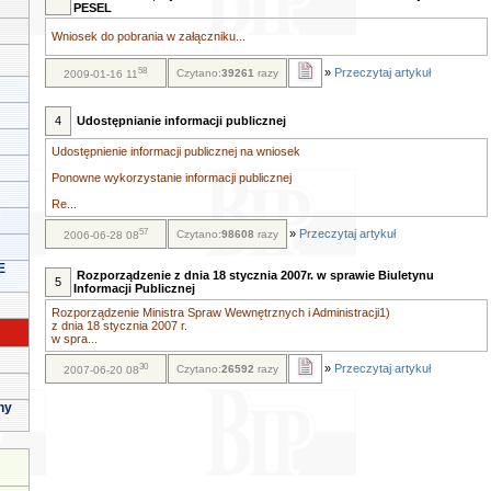
PESEL
Wniosek do pobrania w załączniku...
58
»
Przeczytaj artykuł
Czytano:
39261
razy
2009-01-16 11
4
Udostępnianie informacji publicznej
Udostępnienie informacji publicznej na wniosek
Ponowne wykorzystanie informacji publicznej
Re...
57
»
Przeczytaj artykuł
Czytano:
98608
razy
2006-06-28 08
E
Rozporządzenie z dnia 18 stycznia 2007r. w sprawie Biuletynu
5
Informacji Publicznej
Rozporządzenie Ministra Spraw Wewnętrznych i Administracji1)
z dnia 18 stycznia 2007 r.
w spra...
30
»
Przeczytaj artykuł
Czytano:
26592
razy
2007-06-20 08
ny