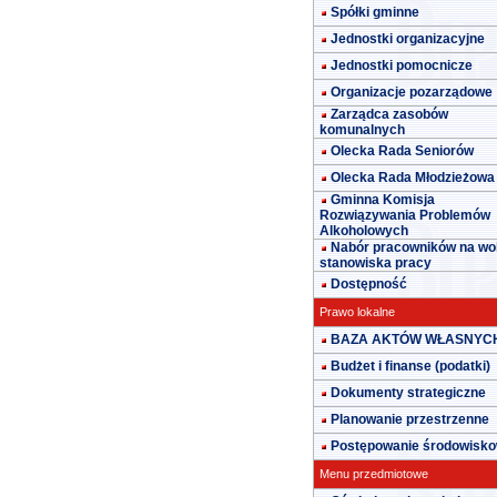
Spółki gminne
Jednostki organizacyjne
Jednostki pomocnicze
Organizacje pozarządowe
Zarządca zasobów
komunalnych
Olecka Rada Seniorów
Olecka Rada Młodzieżowa
Gminna Komisja
Rozwiązywania Problemów
Alkoholowych
Nabór pracowników na wo
stanowiska pracy
Dostępność
Prawo lokalne
BAZA AKTÓW WŁASNYC
Budżet i finanse (podatki)
Dokumenty strategiczne
Planowanie przestrzenne
Postępowanie środowisk
Menu przedmiotowe