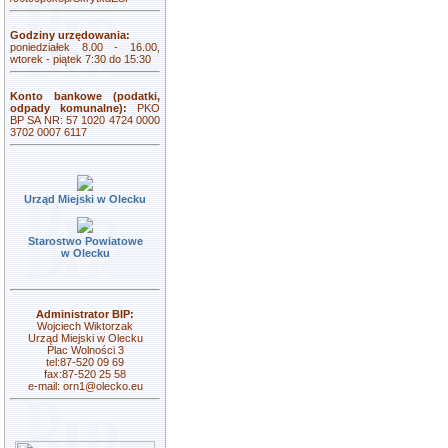
Godziny urzędowania:
poniedziałek 8.00 - 16.00,
wtorek - piątek 7:30 do 15:30
Konto bankowe (podatki,
odpady komunalne):
PKO
BP SA NR: 57 1020 4724 0000
3702 0007 6117
Urząd Miejski w Olecku
Starostwo Powiatowe
w Olecku
Administrator BIP:
Wojciech Wiktorzak
Urząd Miejski w Olecku
Plac Wolności 3
tel:87-520 09 69
fax:87-520 25 58
e-mail:
orn1@olecko.eu