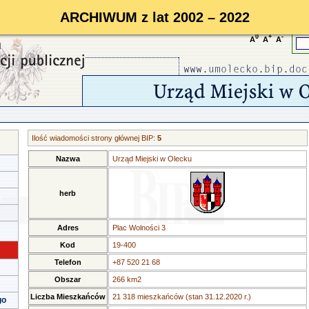
ARCHIWUM z lat 2002 – 2022
0
+
-
A
A
A
Ilość wiadomości strony głównej BIP:
5
Nazwa
Urząd Miejski w Olecku
herb
Adres
Plac Wolności 3
Kod
19-400
Telefon
+87 520 21 68
Obszar
266 km2
Liczba Mieszkańców
21 318 mieszkańców (stan 31.12.2020 r.)
go