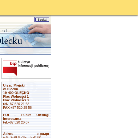
Urząd Miejski
w Olecku
19-400 OLECKO
Plac Wolności 1
Plac Wolności 3
tel.
+87 520 21 68
FAX
+87 520 25 58
POI - Punkt Obsługi
Interesanta
tel.
+87 520 20 67
Adres e-puap:
/c6tc9p6k8p/SkrytkaESP