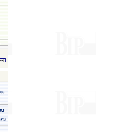
006
EJ
natu