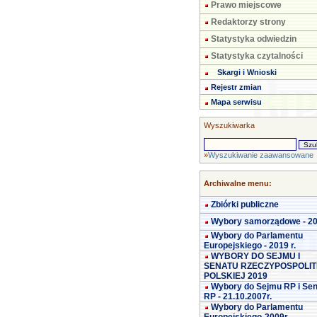
Prawo miejscowe
Redaktorzy strony
Statystyka odwiedzin
Statystyka czytalności
Skargi i Wnioski
Rejestr zmian
Mapa serwisu
Wyszukiwarka
»
Wyszukiwanie zaawansowane
Archiwalne menu:
Zbiórki publiczne
Wybory samorządowe - 2
Wybory do Parlamentu
Europejskiego - 2019 r.
WYBORY DO SEJMU I
SENATU RZECZYPOSPOLIT
POLSKIEJ 2019
Wybory do Sejmu RP i Se
RP - 21.10.2007r.
Wybory do Parlamentu