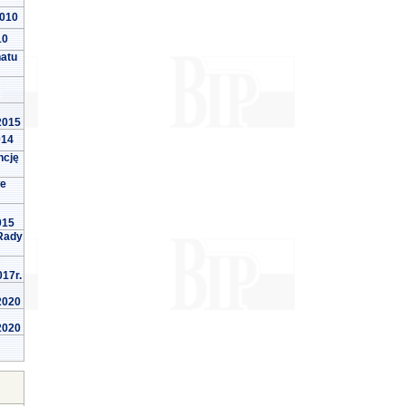
2010
10
natu
 2015
014
ncję
we
015
Rady
017r.
 2020
 2020