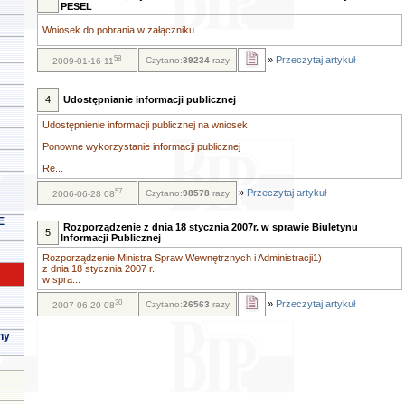
PESEL
Wniosek do pobrania w załączniku...
58
»
Przeczytaj artykuł
Czytano:
39234
razy
2009-01-16 11
4
Udostępnianie informacji publicznej
Udostępnienie informacji publicznej na wniosek
Ponowne wykorzystanie informacji publicznej
Re...
57
»
Przeczytaj artykuł
Czytano:
98578
razy
2006-06-28 08
E
Rozporządzenie z dnia 18 stycznia 2007r. w sprawie Biuletynu
5
Informacji Publicznej
Rozporządzenie Ministra Spraw Wewnętrznych i Administracji1)
z dnia 18 stycznia 2007 r.
w spra...
30
»
Przeczytaj artykuł
Czytano:
26563
razy
2007-06-20 08
ny