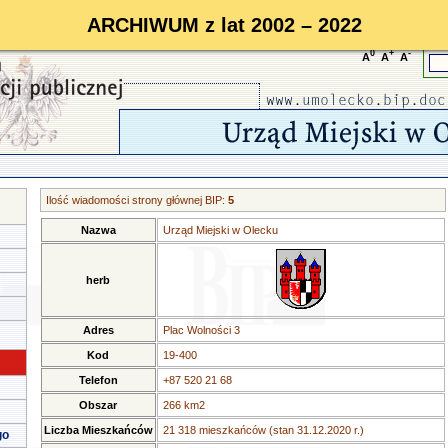
ARCHIWUM z lat 2002 – 2022
0
+
-
A
A
A
Ilość wiadomości strony głównej BIP:
5
Nazwa
Urząd Miejski w Olecku
herb
Adres
Plac Wolności 3
Kod
19-400
Telefon
+87 520 21 68
Obszar
266 km2
Liczba Mieszkańców
21 318 mieszkańców (stan 31.12.2020 r.)
go