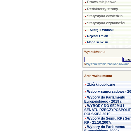
Prawo miejscowe
Redaktorzy strony
Statystyka odwiedzin
Statystyka czytalności
Skargi i Wnioski
Rejestr zmian
Mapa serwisu
Wyszukiwarka
»
Wyszukiwanie zaawansowane
Archiwalne menu:
Zbiórki publiczne
Wybory samorządowe - 2
Wybory do Parlamentu
Europejskiego - 2019 r.
WYBORY DO SEJMU I
SENATU RZECZYPOSPOLIT
POLSKIEJ 2019
Wybory do Sejmu RP i Se
RP - 21.10.2007r.
Wybory do Parlamentu