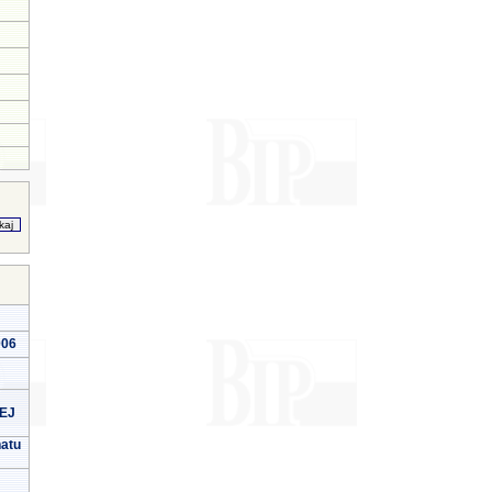
006
EJ
natu