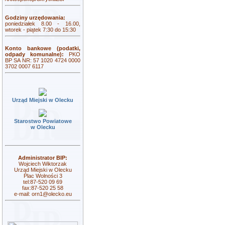
Godziny urzędowania:
poniedziałek 8.00 - 16.00,
wtorek - piątek 7:30 do 15:30
Konto bankowe (podatki,
odpady komunalne):
PKO
BP SA NR: 57 1020 4724 0000
3702 0007 6117
Urząd Miejski w Olecku
Starostwo Powiatowe
w Olecku
Administrator BIP:
Wojciech Wiktorzak
Urząd Miejski w Olecku
Plac Wolności 3
tel:87-520 09 69
fax:87-520 25 58
e-mail:
orn1@olecko.eu