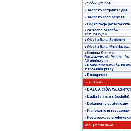
Spółki gminne
Jednostki organizacyjne
Jednostki pomocnicze
Organizacje pozarządowe
Zarządca zasobów
komunalnych
Olecka Rada Seniorów
Olecka Rada Młodzieżowa
Gminna Komisja
Rozwiązywania Problemów
Alkoholowych
Nabór pracowników na wo
stanowiska pracy
Dostępność
Prawo lokalne
BAZA AKTÓW WŁASNYC
Budżet i finanse (podatki)
Dokumenty strategiczne
Planowanie przestrzenne
Postępowanie środowisk
Menu przedmiotowe