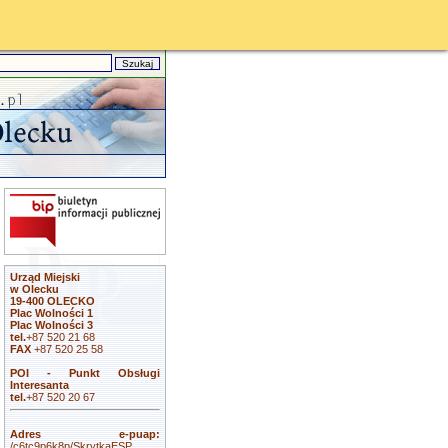
Urząd Miejski
w Olecku
19-400 OLECKO
Plac Wolności 1
Plac Wolności 3
tel.
+87 520 21 68
FAX
+87 520 25 58
POI - Punkt Obsługi
Interesanta
tel.
+87 520 20 67
Adres e-puap:
/c6tc9p6k8p/SkrytkaESP