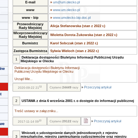
E-mail
»
um@um.olecko.pl
www
»
www.um.olecko.pl
www - bip
»
www.umolecko.bip.doc.pl
Przewodniczący
Alicja Stefanowska (stan z 2022 r.)
Rady Miejskiej
Wiceprzewodniczący
Wioletta Dorota Żukowska (stan z 2022 r.)
Rady Miejskiej
Burmistrz
Karol Sobczak (stan z 2022 r.)
Zastępca Burmistrza
Sylwia Wieloch (stan z 2022 r.)
Deklaracja dostępności Biuletynu Informacji Publicznej Urzędu
1
Miejskiego w Olecku
Deklaracja dostępności Biuletynu Informacji
lne
Publicznej Urzędu Miejskiego w Olecku
Urząd Mie...
53
»
Przeczytaj artykuł
Czytano:
24449
razy
2020-09-22 21
H
2
USTAWA z dnia 6 września 2001 r. o dostępie do informacji publicznej
Treść ustawy w załączniku...
10
»
Przeczytaj artykuł
Czytano:
29122
razy
2017-11-14 09
owe
Wniosek o udostępnienie danych jednostkowych z rejestru
3
mieszkańców, rejestru zamieszkania cudzoziemców oraz rejestru