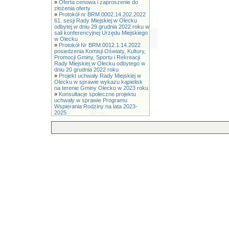
»
Oferta cenowa i zaproszenie do
złożenia oferty
»
Protokół nr BRM.0002.14.202.2022
61. sesji Rady Miejskiej w Olecku
odbytej w dniu 29 grudnia 2022 roku w
sali konferencyjnej Urzędu Miejskiego
w Olecku
»
Protokół Nr BRM.0012.1.14.2022
posiedzenia Komisji Oświaty, Kultury,
Promocji Gminy, Sportu i Rekreacji
Rady Miejskiej w Olecku odbytego w
dniu 20 grudnia 2022 roku
»
Projekt uchwały Rady Miejskiej w
Olecku w sprawie wykazu kąpielisk
na terenie Gminy Olecko w 2023 roku
»
Konsultacje społeczne projektu
uchwały w sprawie Programu
Wspierania Rodziny na lata 2023-
2025