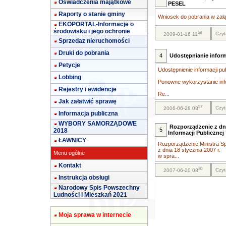
Oświadczenia majątkowe
PESEL
Raporty o stanie gminy
Wniosek do pobrania w załą
EKOPORTAL-Informacje o
środowisku i jego ochronie
58
Czyt
2009-01-16 11
Sprzedaż nieruchomości
Druki do pobrania
4
Udostępnianie inform
Petycje
Udostępnienie informacji pu
Lobbing
Ponowne wykorzystanie info
Rejestry i ewidencje
Re...
Jak załatwić sprawę
57
Czyt
2006-06-28 08
Informacja publiczna
WYBORY SAMORZĄDOWE
Rozporządzenie z dni
5
2018
Informacji Publicznej
ŁAWNICY
Rozporządzenie Ministra Sp
z dnia 18 stycznia 2007 r.
Menu ogólne
w spra...
Kontakt
30
Czyt
2007-06-20 08
Instrukcja obsługi
Narodowy Spis Powszechny
Ludności i Mieszkań 2021
Moja sprawa w internecie