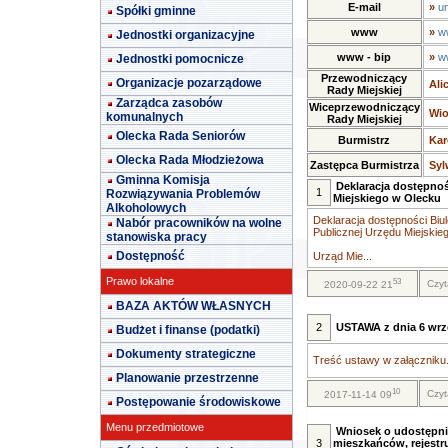
E-mail
»
u
Spółki gminne
www
»
w
Jednostki organizacyjne
www - bip
»
w
Jednostki pomocnicze
Przewodniczący
Organizacje pozarządowe
Ali
Rady Miejskiej
Zarządca zasobów
Wiceprzewodniczący
Wio
komunalnych
Rady Miejskiej
Olecka Rada Seniorów
Burmistrz
Kar
Olecka Rada Młodzieżowa
Zastępca Burmistrza
Syl
Gminna Komisja
Deklaracja dostępnoś
1
Rozwiązywania Problemów
Miejskiego w Olecku
Alkoholowych
Deklaracja dostępności Biul
Nabór pracowników na wolne
Publicznej Urzędu Miejskie
stanowiska pracy
Dostępność
Urząd Mie...
Prawo lokalne
53
Czyt
2020-09-22 21
BAZA AKTÓW WŁASNYCH
2
USTAWA z dnia 6 wrze
Budżet i finanse (podatki)
Dokumenty strategiczne
Treść ustawy w załączniku.
Planowanie przestrzenne
10
Czyt
2017-11-14 09
Postępowanie środowiskowe
Menu przedmiotowe
Wniosek o udostępni
3
mieszkańców, rejestr