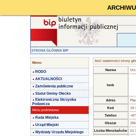
ARCHIWUM 
STRONA GŁÓWNA BIP
Ilość wiadomości strony głó
Menu:
Nazwa
Urz
RODO
AKTUALNOŚCI
herb
Zamówienia publiczne
Statut Gminy Olecko
Elektroniczna Skrzynka
Adres
Pla
Podawcza
Kod
19-
Menu podmiotowe
Telefon
+87
Rada Miejska
Obszar
266
Urząd Miejski
Liczba Mieszkańców
21 
Wydziały Urzędu Miejskiego