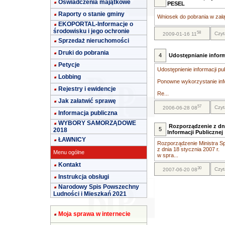
Oświadczenia majątkowe
PESEL
Raporty o stanie gminy
Wniosek do pobrania w załą
EKOPORTAL-Informacje o
środowisku i jego ochronie
58
Czyt
2009-01-16 11
Sprzedaż nieruchomości
Druki do pobrania
4
Udostępnianie inform
Petycje
Udostępnienie informacji pu
Lobbing
Ponowne wykorzystanie info
Rejestry i ewidencje
Re...
Jak załatwić sprawę
57
Czyt
2006-06-28 08
Informacja publiczna
WYBORY SAMORZĄDOWE
Rozporządzenie z dni
5
2018
Informacji Publicznej
ŁAWNICY
Rozporządzenie Ministra Sp
z dnia 18 stycznia 2007 r.
Menu ogólne
w spra...
Kontakt
30
Czyt
2007-06-20 08
Instrukcja obsługi
Narodowy Spis Powszechny
Ludności i Mieszkań 2021
Moja sprawa w internecie