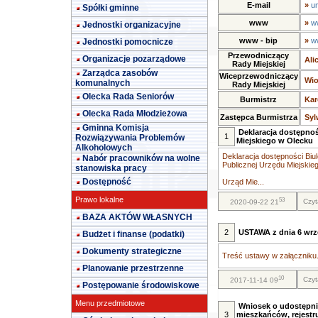
E-mail
»
u
Spółki gminne
www
»
w
Jednostki organizacyjne
www - bip
»
w
Jednostki pomocnicze
Przewodniczący
Organizacje pozarządowe
Ali
Rady Miejskiej
Zarządca zasobów
Wiceprzewodniczący
Wio
komunalnych
Rady Miejskiej
Olecka Rada Seniorów
Burmistrz
Kar
Olecka Rada Młodzieżowa
Zastępca Burmistrza
Syl
Gminna Komisja
Deklaracja dostępnoś
1
Rozwiązywania Problemów
Miejskiego w Olecku
Alkoholowych
Deklaracja dostępności Biul
Nabór pracowników na wolne
Publicznej Urzędu Miejskie
stanowiska pracy
Dostępność
Urząd Mie...
Prawo lokalne
53
Czyt
2020-09-22 21
BAZA AKTÓW WŁASNYCH
2
USTAWA z dnia 6 wrze
Budżet i finanse (podatki)
Dokumenty strategiczne
Treść ustawy w załączniku.
Planowanie przestrzenne
10
Czyt
2017-11-14 09
Postępowanie środowiskowe
Menu przedmiotowe
Wniosek o udostępni
3
mieszkańców, rejestr