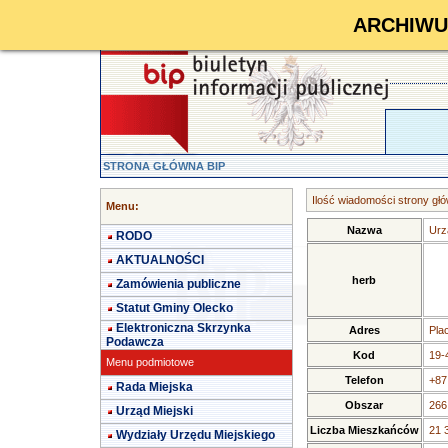
ARCHIWUM 
STRONA GŁÓWNA BIP
Ilość wiadomości strony głó
Menu:
Nazwa
Urz
RODO
AKTUALNOŚCI
herb
Zamówienia publiczne
Statut Gminy Olecko
Elektroniczna Skrzynka
Adres
Pla
Podawcza
Kod
19-
Menu podmiotowe
Telefon
+87
Rada Miejska
Obszar
266
Urząd Miejski
Liczba Mieszkańców
21 
Wydziały Urzędu Miejskiego