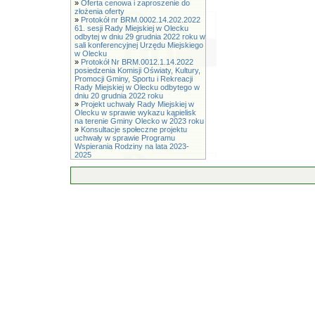
»
Oferta cenowa i zaproszenie do
złożenia oferty
»
Protokół nr BRM.0002.14.202.2022
61. sesji Rady Miejskiej w Olecku
odbytej w dniu 29 grudnia 2022 roku w
sali konferencyjnej Urzędu Miejskiego
w Olecku
»
Protokół Nr BRM.0012.1.14.2022
posiedzenia Komisji Oświaty, Kultury,
Promocji Gminy, Sportu i Rekreacji
Rady Miejskiej w Olecku odbytego w
dniu 20 grudnia 2022 roku
»
Projekt uchwały Rady Miejskiej w
Olecku w sprawie wykazu kąpielisk
na terenie Gminy Olecko w 2023 roku
»
Konsultacje społeczne projektu
uchwały w sprawie Programu
Wspierania Rodziny na lata 2023-
2025