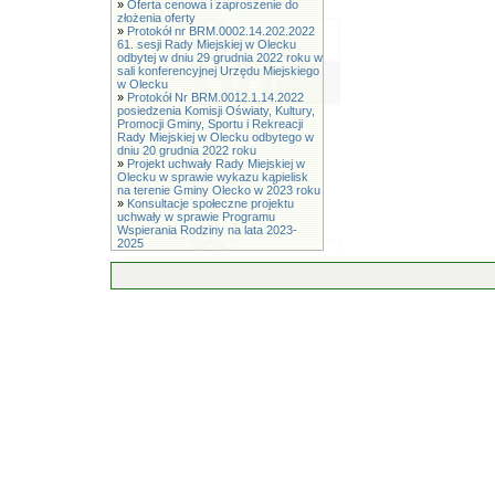
»
Oferta cenowa i zaproszenie do
złożenia oferty
»
Protokół nr BRM.0002.14.202.2022
61. sesji Rady Miejskiej w Olecku
odbytej w dniu 29 grudnia 2022 roku w
sali konferencyjnej Urzędu Miejskiego
w Olecku
»
Protokół Nr BRM.0012.1.14.2022
posiedzenia Komisji Oświaty, Kultury,
Promocji Gminy, Sportu i Rekreacji
Rady Miejskiej w Olecku odbytego w
dniu 20 grudnia 2022 roku
»
Projekt uchwały Rady Miejskiej w
Olecku w sprawie wykazu kąpielisk
na terenie Gminy Olecko w 2023 roku
»
Konsultacje społeczne projektu
uchwały w sprawie Programu
Wspierania Rodziny na lata 2023-
2025