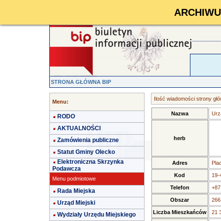
ARCHIWUM 
STRONA GŁÓWNA BIP
Ilość wiadomości strony głó
Menu:
Nazwa
Urz
RODO
AKTUALNOŚCI
herb
Zamówienia publiczne
Statut Gminy Olecko
Elektroniczna Skrzynka
Adres
Pla
Podawcza
Kod
19-
Menu podmiotowe
Telefon
+87
Rada Miejska
Obszar
266
Urząd Miejski
Liczba Mieszkańców
21 
Wydziały Urzędu Miejskiego