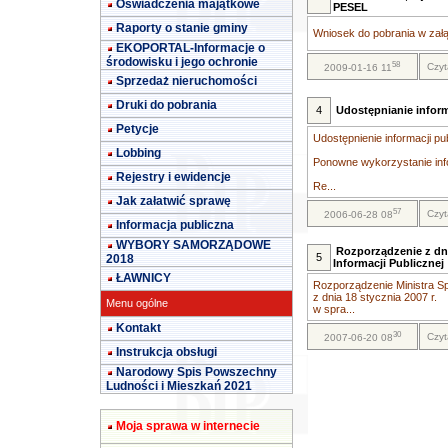
Oświadczenia majątkowe
PESEL
Raporty o stanie gminy
Wniosek do pobrania w załą
EKOPORTAL-Informacje o
środowisku i jego ochronie
58
Czyt
2009-01-16 11
Sprzedaż nieruchomości
Druki do pobrania
4
Udostępnianie inform
Petycje
Udostępnienie informacji pu
Lobbing
Ponowne wykorzystanie info
Rejestry i ewidencje
Re...
Jak załatwić sprawę
57
Czyt
2006-06-28 08
Informacja publiczna
WYBORY SAMORZĄDOWE
Rozporządzenie z dni
5
2018
Informacji Publicznej
ŁAWNICY
Rozporządzenie Ministra Sp
z dnia 18 stycznia 2007 r.
Menu ogólne
w spra...
Kontakt
30
Czyt
2007-06-20 08
Instrukcja obsługi
Narodowy Spis Powszechny
Ludności i Mieszkań 2021
Moja sprawa w internecie