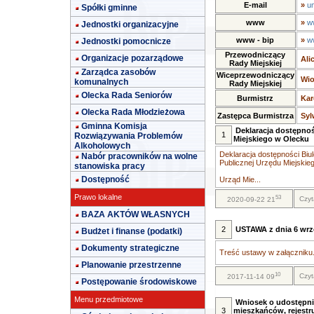
E-mail
»
u
Spółki gminne
www
»
w
Jednostki organizacyjne
www - bip
»
w
Jednostki pomocnicze
Przewodniczący
Organizacje pozarządowe
Ali
Rady Miejskiej
Zarządca zasobów
Wiceprzewodniczący
Wio
komunalnych
Rady Miejskiej
Olecka Rada Seniorów
Burmistrz
Kar
Olecka Rada Młodzieżowa
Zastępca Burmistrza
Syl
Gminna Komisja
Deklaracja dostępnoś
1
Rozwiązywania Problemów
Miejskiego w Olecku
Alkoholowych
Deklaracja dostępności Biul
Nabór pracowników na wolne
Publicznej Urzędu Miejskie
stanowiska pracy
Dostępność
Urząd Mie...
Prawo lokalne
53
Czyt
2020-09-22 21
BAZA AKTÓW WŁASNYCH
2
USTAWA z dnia 6 wrze
Budżet i finanse (podatki)
Dokumenty strategiczne
Treść ustawy w załączniku.
Planowanie przestrzenne
10
Czyt
2017-11-14 09
Postępowanie środowiskowe
Menu przedmiotowe
Wniosek o udostępni
3
mieszkańców, rejestr