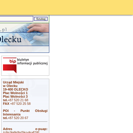
Urząd Miejski
w Olecku
19-400 OLECKO
Plac Wolności 1
Plac Wolności 3
tel.
+87 520 21 68
FAX
+87 520 25 58
POI - Punkt Obsługi
Interesanta
tel.
+87 520 20 67
Adres e-puap:
/c6tc9p6k8p/SkrytkaESP