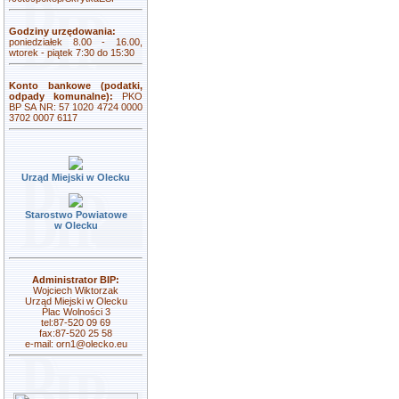
Godziny urzędowania:
poniedziałek 8.00 - 16.00,
wtorek - piątek 7:30 do 15:30
Konto bankowe (podatki,
odpady komunalne):
PKO
BP SA NR: 57 1020 4724 0000
3702 0007 6117
Urząd Miejski w Olecku
Starostwo Powiatowe
w Olecku
Administrator BIP:
Wojciech Wiktorzak
Urząd Miejski w Olecku
Plac Wolności 3
tel:87-520 09 69
fax:87-520 25 58
e-mail:
orn1@olecko.eu