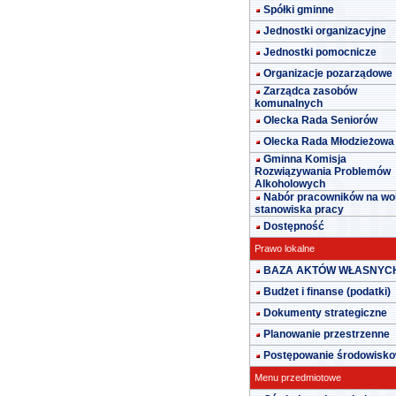
Spółki gminne
Jednostki organizacyjne
Jednostki pomocnicze
Organizacje pozarządowe
Zarządca zasobów
komunalnych
Olecka Rada Seniorów
Olecka Rada Młodzieżowa
Gminna Komisja
Rozwiązywania Problemów
Alkoholowych
Nabór pracowników na wo
stanowiska pracy
Dostępność
Prawo lokalne
BAZA AKTÓW WŁASNYC
Budżet i finanse (podatki)
Dokumenty strategiczne
Planowanie przestrzenne
Postępowanie środowisk
Menu przedmiotowe