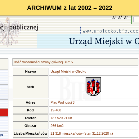
ARCHIWUM z lat 2002 – 2022
0
+
-
A
A
A
Ilość wiadomości strony głównej BIP:
5
Nazwa
Urząd Miejski w Olecku
herb
Adres
Plac Wolności 3
Kod
19-400
Telefon
+87 520 21 68
Obszar
266 km2
Liczba Mieszkańców
21 318 mieszkańców (stan 31.12.2020 r.)
go