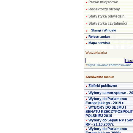
Prawo miejscowe
Redaktorzy strony
Statystyka odwiedzin
Statystyka czytalności
Skargi i Wnioski
Rejestr zmian
Mapa serwisu
Wyszukiwarka
»
Wyszukiwanie zaawansowane
Archiwalne menu:
Zbiórki publiczne
Wybory samorządowe - 2
Wybory do Parlamentu
Europejskiego - 2019 r.
WYBORY DO SEJMU I
SENATU RZECZYPOSPOLIT
POLSKIEJ 2019
Wybory do Sejmu RP i Se
RP - 21.10.2007r.
Wybory do Parlamentu