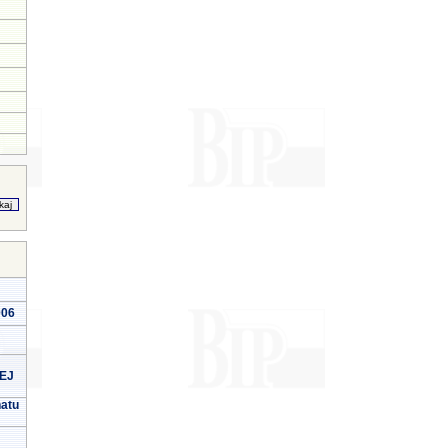
006
EJ
natu