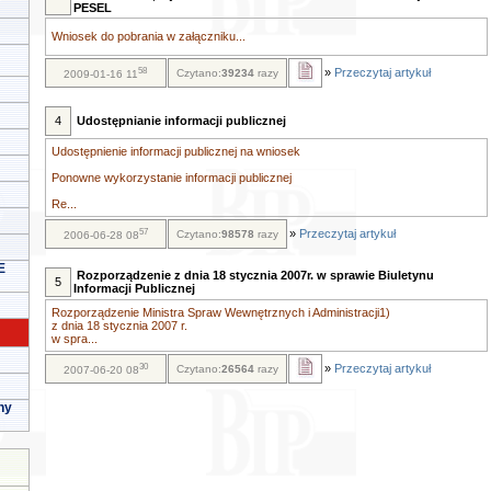
PESEL
Wniosek do pobrania w załączniku...
58
»
Przeczytaj artykuł
Czytano:
39234
razy
2009-01-16 11
4
Udostępnianie informacji publicznej
Udostępnienie informacji publicznej na wniosek
Ponowne wykorzystanie informacji publicznej
Re...
57
»
Przeczytaj artykuł
Czytano:
98578
razy
2006-06-28 08
E
Rozporządzenie z dnia 18 stycznia 2007r. w sprawie Biuletynu
5
Informacji Publicznej
Rozporządzenie Ministra Spraw Wewnętrznych i Administracji1)
z dnia 18 stycznia 2007 r.
w spra...
30
»
Przeczytaj artykuł
Czytano:
26564
razy
2007-06-20 08
ny