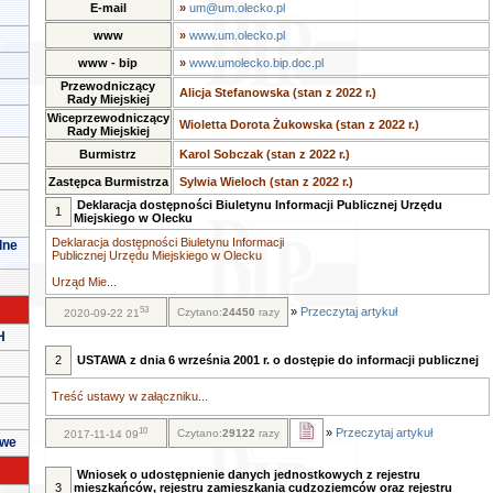
E-mail
»
um@um.olecko.pl
www
»
www.um.olecko.pl
www - bip
»
www.umolecko.bip.doc.pl
Przewodniczący
Alicja Stefanowska (stan z 2022 r.)
Rady Miejskiej
Wiceprzewodniczący
Wioletta Dorota Żukowska (stan z 2022 r.)
Rady Miejskiej
Burmistrz
Karol Sobczak (stan z 2022 r.)
Zastępca Burmistrza
Sylwia Wieloch (stan z 2022 r.)
Deklaracja dostępności Biuletynu Informacji Publicznej Urzędu
1
Miejskiego w Olecku
Deklaracja dostępności Biuletynu Informacji
lne
Publicznej Urzędu Miejskiego w Olecku
Urząd Mie...
53
»
Przeczytaj artykuł
Czytano:
24450
razy
2020-09-22 21
H
2
USTAWA z dnia 6 września 2001 r. o dostępie do informacji publicznej
Treść ustawy w załączniku...
10
»
Przeczytaj artykuł
Czytano:
29122
razy
2017-11-14 09
owe
Wniosek o udostępnienie danych jednostkowych z rejestru
3
mieszkańców, rejestru zamieszkania cudzoziemców oraz rejestru