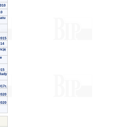
2010
10
natu
 2015
014
ncję
we
015
Rady
017r.
 2020
 2020