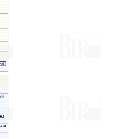
006
EJ
natu