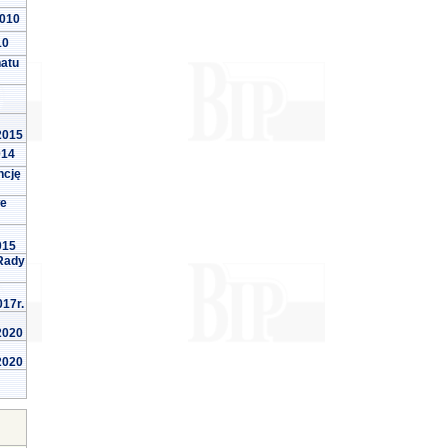
2010
10
natu
 2015
014
ncję
we
015
Rady
017r.
 2020
 2020