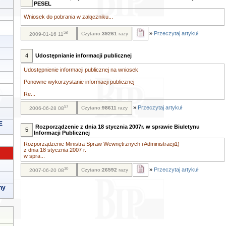
PESEL
Wniosek do pobrania w załączniku...
58
»
Przeczytaj artykuł
Czytano:
39261
razy
2009-01-16 11
4
Udostępnianie informacji publicznej
Udostępnienie informacji publicznej na wniosek
Ponowne wykorzystanie informacji publicznej
Re...
57
»
Przeczytaj artykuł
Czytano:
98611
razy
2006-06-28 08
E
Rozporządzenie z dnia 18 stycznia 2007r. w sprawie Biuletynu
5
Informacji Publicznej
Rozporządzenie Ministra Spraw Wewnętrznych i Administracji1)
z dnia 18 stycznia 2007 r.
w spra...
30
»
Przeczytaj artykuł
Czytano:
26592
razy
2007-06-20 08
ny