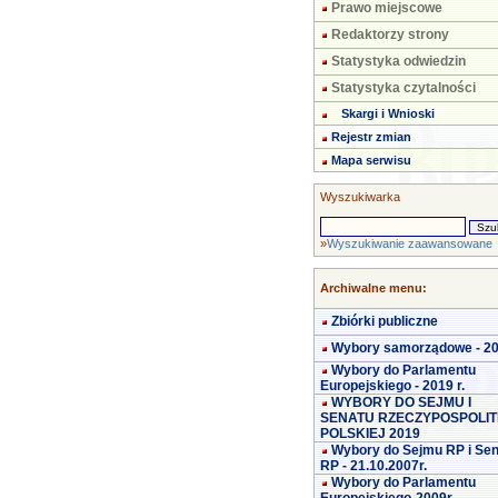
Prawo miejscowe
Redaktorzy strony
Statystyka odwiedzin
Statystyka czytalności
Skargi i Wnioski
Rejestr zmian
Mapa serwisu
Wyszukiwarka
»
Wyszukiwanie zaawansowane
Archiwalne menu:
Zbiórki publiczne
Wybory samorządowe - 2
Wybory do Parlamentu
Europejskiego - 2019 r.
WYBORY DO SEJMU I
SENATU RZECZYPOSPOLIT
POLSKIEJ 2019
Wybory do Sejmu RP i Se
RP - 21.10.2007r.
Wybory do Parlamentu