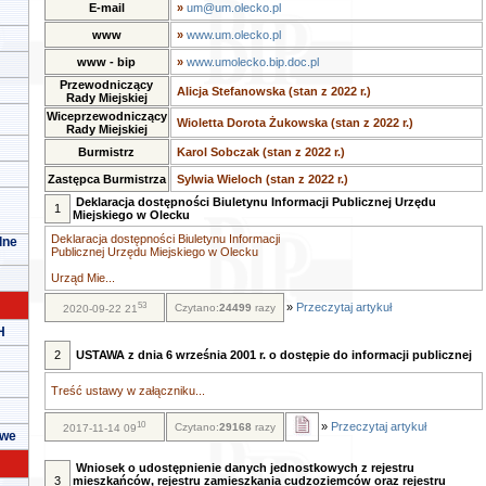
E-mail
»
um@um.olecko.pl
www
»
www.um.olecko.pl
www - bip
»
www.umolecko.bip.doc.pl
Przewodniczący
Alicja Stefanowska (stan z 2022 r.)
Rady Miejskiej
Wiceprzewodniczący
Wioletta Dorota Żukowska (stan z 2022 r.)
Rady Miejskiej
Burmistrz
Karol Sobczak (stan z 2022 r.)
Zastępca Burmistrza
Sylwia Wieloch (stan z 2022 r.)
Deklaracja dostępności Biuletynu Informacji Publicznej Urzędu
1
Miejskiego w Olecku
Deklaracja dostępności Biuletynu Informacji
lne
Publicznej Urzędu Miejskiego w Olecku
Urząd Mie...
53
»
Przeczytaj artykuł
Czytano:
24499
razy
2020-09-22 21
H
2
USTAWA z dnia 6 września 2001 r. o dostępie do informacji publicznej
Treść ustawy w załączniku...
10
»
Przeczytaj artykuł
Czytano:
29168
razy
2017-11-14 09
owe
Wniosek o udostępnienie danych jednostkowych z rejestru
3
mieszkańców, rejestru zamieszkania cudzoziemców oraz rejestru