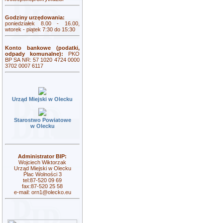
Godziny urzędowania:
poniedziałek 8.00 - 16.00,
wtorek - piątek 7:30 do 15:30
Konto bankowe (podatki,
odpady komunalne):
PKO
BP SA NR: 57 1020 4724 0000
3702 0007 6117
Urząd Miejski w Olecku
Starostwo Powiatowe
w Olecku
Administrator BIP:
Wojciech Wiktorzak
Urząd Miejski w Olecku
Plac Wolności 3
tel:87-520 09 69
fax:87-520 25 58
e-mail:
orn1@olecko.eu