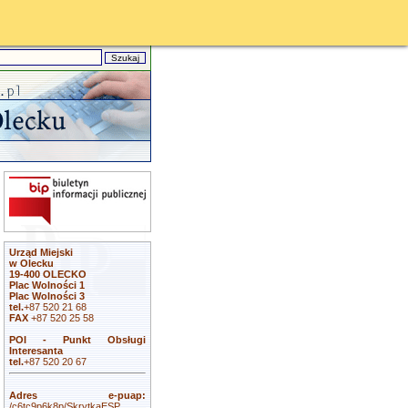
Urząd Miejski
w Olecku
19-400 OLECKO
Plac Wolności 1
Plac Wolności 3
tel.
+87 520 21 68
FAX
+87 520 25 58
POI - Punkt Obsługi
Interesanta
tel.
+87 520 20 67
Adres e-puap:
/c6tc9p6k8p/SkrytkaESP