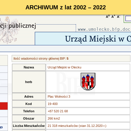
ARCHIWUM z lat 2002 – 2022
0
+
-
A
A
A
Ilość wiadomości strony głównej BIP:
5
Nazwa
Urząd Miejski w Olecku
herb
Adres
Plac Wolności 3
Kod
19-400
Telefon
+87 520 21 68
Obszar
266 km2
Liczba Mieszkańców
21 318 mieszkańców (stan 31.12.2020 r.)
go