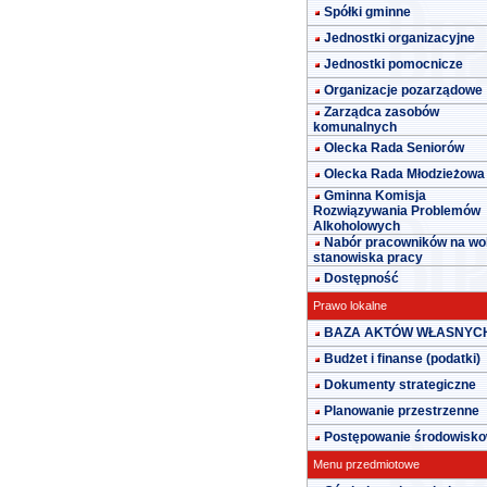
Spółki gminne
Jednostki organizacyjne
Jednostki pomocnicze
Organizacje pozarządowe
Zarządca zasobów
komunalnych
Olecka Rada Seniorów
Olecka Rada Młodzieżowa
Gminna Komisja
Rozwiązywania Problemów
Alkoholowych
Nabór pracowników na wo
stanowiska pracy
Dostępność
Prawo lokalne
BAZA AKTÓW WŁASNYC
Budżet i finanse (podatki)
Dokumenty strategiczne
Planowanie przestrzenne
Postępowanie środowisk
Menu przedmiotowe