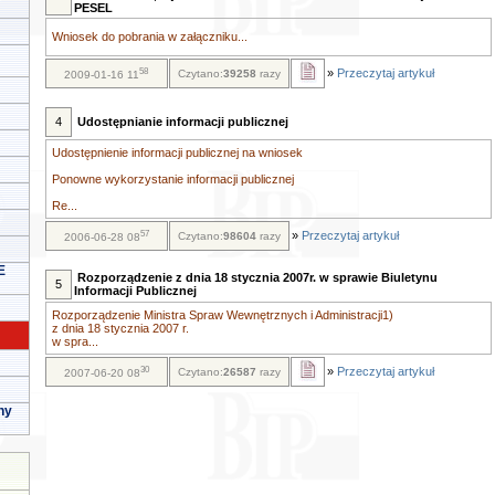
PESEL
Wniosek do pobrania w załączniku...
58
»
Przeczytaj artykuł
Czytano:
39258
razy
2009-01-16 11
4
Udostępnianie informacji publicznej
Udostępnienie informacji publicznej na wniosek
Ponowne wykorzystanie informacji publicznej
Re...
57
»
Przeczytaj artykuł
Czytano:
98604
razy
2006-06-28 08
E
Rozporządzenie z dnia 18 stycznia 2007r. w sprawie Biuletynu
5
Informacji Publicznej
Rozporządzenie Ministra Spraw Wewnętrznych i Administracji1)
z dnia 18 stycznia 2007 r.
w spra...
30
»
Przeczytaj artykuł
Czytano:
26587
razy
2007-06-20 08
ny