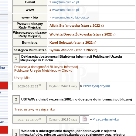
E-mail
»
um@um.olecko.pl
www
»
www.um.olecko.pl
www - bip
»
www.umolecko.bip.doc.pl
Przewodniczący
Alicja Stefanowska (stan z 2022 r.)
Rady Miejskiej
Wiceprzewodniczący
Wioletta Dorota Żukowska (stan z 2022 r.)
Rady Miejskiej
Burmistrz
Karol Sobczak (stan z 2022 r.)
Zastępca Burmistrza
Sylwia Wieloch (stan z 2022 r.)
Deklaracja dostępności Biuletynu Informacji Publicznej Urzędu
1
Miejskiego w Olecku
Deklaracja dostępności Biuletynu Informacji
lne
Publicznej Urzędu Miejskiego w Olecku
Urząd Mie...
53
»
Przeczytaj artykuł
Czytano:
24491
razy
2020-09-22 21
H
2
USTAWA z dnia 6 września 2001 r. o dostępie do informacji publicznej
Treść ustawy w załączniku...
10
»
Przeczytaj artykuł
Czytano:
29160
razy
2017-11-14 09
owe
Wniosek o udostępnienie danych jednostkowych z rejestru
3
mieszkańców, rejestru zamieszkania cudzoziemców oraz rejestru