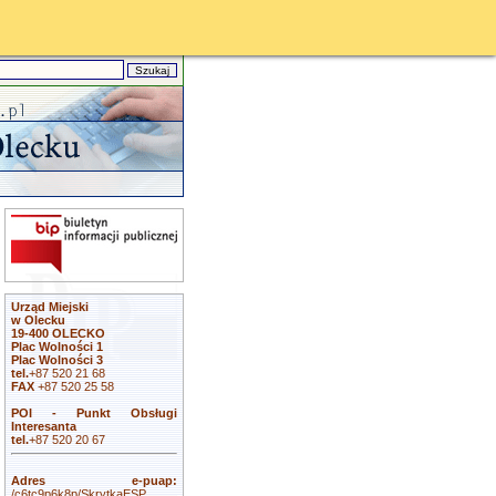
Urząd Miejski
w Olecku
19-400 OLECKO
Plac Wolności 1
Plac Wolności 3
tel.
+87 520 21 68
FAX
+87 520 25 58
POI - Punkt Obsługi
Interesanta
tel.
+87 520 20 67
Adres e-puap:
/c6tc9p6k8p/SkrytkaESP