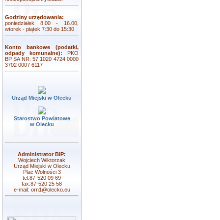
Godziny urzędowania:
poniedziałek 8.00 - 16.00,
wtorek - piątek 7:30 do 15:30
Konto bankowe (podatki,
odpady komunalne):
PKO
BP SA NR: 57 1020 4724 0000
3702 0007 6117
Urząd Miejski w Olecku
Starostwo Powiatowe
w Olecku
Administrator BIP:
Wojciech Wiktorzak
Urząd Miejski w Olecku
Plac Wolności 3
tel:87-520 09 69
fax:87-520 25 58
e-mail:
orn1@olecko.eu