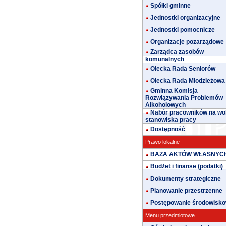
Spółki gminne
Jednostki organizacyjne
Jednostki pomocnicze
Organizacje pozarządowe
Zarządca zasobów
komunalnych
Olecka Rada Seniorów
Olecka Rada Młodzieżowa
Gminna Komisja
Rozwiązywania Problemów
Alkoholowych
Nabór pracowników na wo
stanowiska pracy
Dostępność
Prawo lokalne
BAZA AKTÓW WŁASNYC
Budżet i finanse (podatki)
Dokumenty strategiczne
Planowanie przestrzenne
Postępowanie środowisk
Menu przedmiotowe