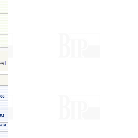
006
EJ
natu