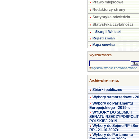
Prawo miejscowe
Redaktorzy strony
Statystyka odwiedzin
Statystyka czytalności
Skargi i Wnioski
Rejestr zmian
Mapa serwisu
Wyszukiwarka
»
Wyszukiwanie zaawansowane
Archiwalne menu:
Zbiórki publiczne
Wybory samorządowe - 2
Wybory do Parlamentu
Europejskiego - 2019 r.
WYBORY DO SEJMU I
SENATU RZECZYPOSPOLIT
POLSKIEJ 2019
Wybory do Sejmu RP i Se
RP - 21.10.2007r.
Wybory do Parlamentu