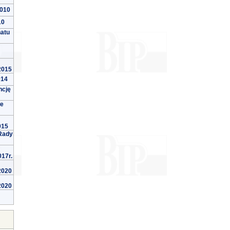
2010
10
natu
 2015
014
ncję
we
015
Rady
017r.
 2020
 2020