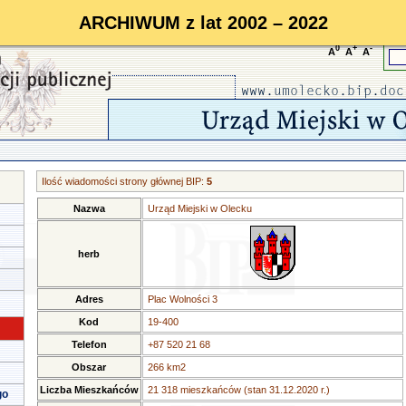
ARCHIWUM z lat 2002 – 2022
0
+
-
A
A
A
Ilość wiadomości strony głównej BIP:
5
Nazwa
Urząd Miejski w Olecku
herb
Adres
Plac Wolności 3
Kod
19-400
Telefon
+87 520 21 68
Obszar
266 km2
Liczba Mieszkańców
21 318 mieszkańców (stan 31.12.2020 r.)
go