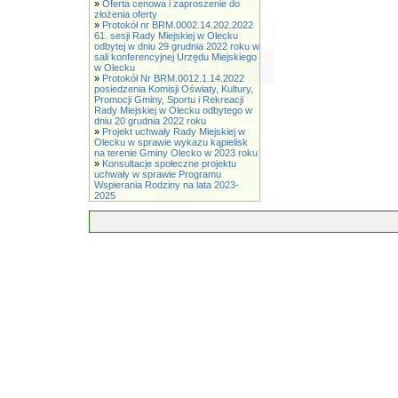
»
Oferta cenowa i zaproszenie do
złożenia oferty
»
Protokół nr BRM.0002.14.202.2022
61. sesji Rady Miejskiej w Olecku
odbytej w dniu 29 grudnia 2022 roku w
sali konferencyjnej Urzędu Miejskiego
w Olecku
»
Protokół Nr BRM.0012.1.14.2022
posiedzenia Komisji Oświaty, Kultury,
Promocji Gminy, Sportu i Rekreacji
Rady Miejskiej w Olecku odbytego w
dniu 20 grudnia 2022 roku
»
Projekt uchwały Rady Miejskiej w
Olecku w sprawie wykazu kąpielisk
na terenie Gminy Olecko w 2023 roku
»
Konsultacje społeczne projektu
uchwały w sprawie Programu
Wspierania Rodziny na lata 2023-
2025