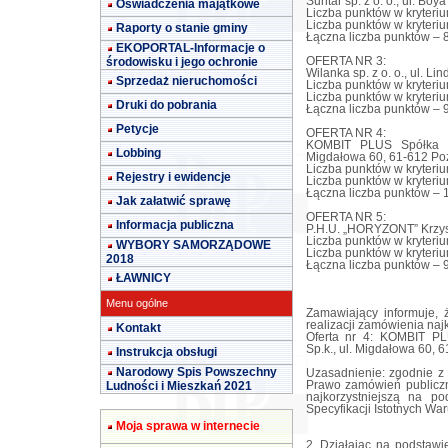
Suntar sp. z o. o., ul. Bo
Oświadczenia majątkowe
Liczba punktów w kryteri
Liczba punktów w kryter
Raporty o stanie gminy
Łączna liczba punktów – 8
EKOPORTAL-Informacje o
środowisku i jego ochronie
OFERTA NR 3:
Wilanka sp. z o. o., ul. L
Sprzedaż nieruchomości
Liczba punktów w kryteri
Liczba punktów w kryter
Druki do pobrania
Łączna liczba punktów – 9
Petycje
OFERTA NR 4:
KOMBIT PLUS Spółka z 
Lobbing
Migdałowa 60, 61-612 Po
Liczba punktów w kryteri
Rejestry i ewidencje
Liczba punktów w kryter
Łączna liczba punktów – 
Jak załatwić sprawę
OFERTA NR 5:
Informacja publiczna
P.H.U. „HORYZONT” Krzyszt
Liczba punktów w kryteri
WYBORY SAMORZĄDOWE
Liczba punktów w kryter
2018
Łączna liczba punktów – 9
ŁAWNICY
Menu ogólne
Zamawiający informuje,
realizacji zamówienia naj
Kontakt
Oferta nr 4: KOMBIT PL
Sp.k., ul. Migdałowa 60, 
Instrukcja obsługi
Narodowy Spis Powszechny
Uzasadnienie: zgodnie z a
Ludności i Mieszkań 2021
Prawo zamówień publiczn
najkorzystniejszą na po
Specyfikacji Istotnych W
Moja sprawa w internecie
2. Działając na podstawie