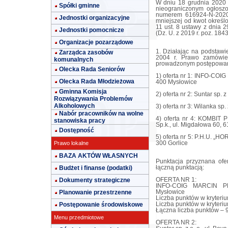
W dniu 18 grudnia 2020 r
Spółki gminne
nieograniczonym ogłosz
numerem 616924-N-2020 
Jednostki organizacyjne
mniejszej od kwot określ
11 ust. 8 ustawy z dnia 
Jednostki pomocnicze
(Dz. U. z 2019 r. poz. 1843
Organizacje pozarządowe
1. Działając na podstawie
Zarządca zasobów
2004 r. Prawo zamówień
komunalnych
prowadzonym postępowani
Olecka Rada Seniorów
1) oferta nr 1: INFO-COI
Olecka Rada Młodzieżowa
400 Mysłowice
Gminna Komisja
2) oferta nr 2: Suntar sp.
Rozwiązywania Problemów
Alkoholowych
3) oferta nr 3: Wilanka sp.
Nabór pracowników na wolne
4) oferta nr 4: KOMBIT 
stanowiska pracy
Sp.k., ul. Migdałowa 60, 
Dostępność
5) oferta nr 5: P.H.U. „H
Prawo lokalne
300 Gorlice
BAZA AKTÓW WŁASNYCH
Punktacja przyznana ofe
Budżet i finanse (podatki)
łączną punktacją:
Dokumenty strategiczne
OFERTA NR 1:
INFO-COIG MARCIN PR
Planowanie przestrzenne
Mysłowice
Liczba punktów w kryteri
Postępowanie środowiskowe
Liczba punktów w kryter
Łączna liczba punktów – 9
Menu przedmiotowe
OFERTA NR 2: