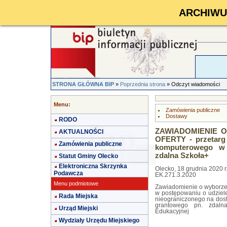
ARCHIWUM 
STRONA GŁÓWNA BIP
»
Poprzednia strona
» Odczyt wiadomości
Menu:
Zamówienia publiczne
Dostawy
RODO
ZAWIADOMIENIE 
AKTUALNOŚCI
OFERTY - przetarg
Zamówienia publiczne
komputerowego w 
zdalna Szkoła+
Statut Gminy Olecko
Elektroniczna Skrzynka
Olecko, 18 grudnia 2020 r
Podawcza
EK.271.3.2020
Menu podmiotowe
Zawiadomienie o wyborze n
w postępowaniu o udziele
Rada Miejska
nieograniczonego na dos
grantowego pn. zdaln
Urząd Miejski
Edukacyjnej
Wydziały Urzędu Miejskiego