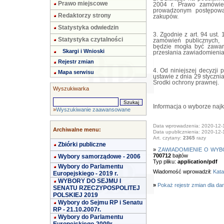
Prawo miejscowe
2004 r. Prawo zamówień
prowadzonym postępowa
Redaktorzy strony
zakupów.
Statystyka odwiedzin
3. Zgodnie z art. 94 ust.
Statystyka czytalności
zamówień publicznych,
będzie mogła być zawart
Skargi i Wnioski
przesłania zawiadomienia 
Rejestr zmian
4. Od niniejszej decyzji
Mapa serwisu
ustawie z dnia 29 styczni
Środki ochrony prawnej.
Wyszukiwarka
Informacja o wyborze najko
»
Wyszukiwanie zaawansowane
Data wprowadzenia: 2020-12-
Archiwalne menu:
Data upublicznienia: 2020-12-
Art. czytany:
2365
razy
Zbiórki publiczne
»
ZAWIADOMIENIE O WYB
700712
bajtów
Wybory samorządowe - 2006
Typ pliku:
application/pdf
Wybory do Parlamentu
Wiadomość wprowadził:
Kata
Europejskiego - 2019 r.
WYBORY DO SEJMU I
»
Pokaż rejestr zmian dla da
SENATU RZECZYPOSPOLITEJ
POLSKIEJ 2019
Wybory do Sejmu RP i Senatu
RP - 21.10.2007r.
Wybory do Parlamentu