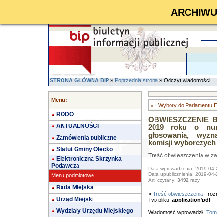
ARCHIWUM 
STRONA GŁÓWNA BIP
»
Poprzednia strona
» Odczyt wiadomości
Menu:
Wybory do Parlamentu Eu
RODO
OBWIESZCZENIE Bur
AKTUALNOŚCI
2019 roku o num
głosowania, wyzn
Zamówienia publiczne
komisji wyborczych 
Statut Gminy Olecko
Treść obwieszczenia w za
Elektroniczna Skrzynka
Podawcza
Data wprowadzenia: 2019-04-
Data upublicznienia: 2019-04-
Menu podmiotowe
Art. czytany:
3492
razy
Rada Miejska
»
Treść obwieszczenia
- roz
Urząd Miejski
Typ pliku:
application/pdf
Wydziały Urzędu Miejskiego
Wiadomość wprowadził:
Toma