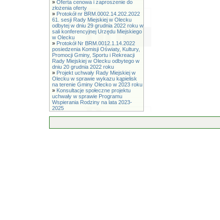
»
Oferta cenowa i zaproszenie do
złożenia oferty
»
Protokół nr BRM.0002.14.202.2022
61. sesji Rady Miejskiej w Olecku
odbytej w dniu 29 grudnia 2022 roku w
sali konferencyjnej Urzędu Miejskiego
w Olecku
»
Protokół Nr BRM.0012.1.14.2022
posiedzenia Komisji Oświaty, Kultury,
Promocji Gminy, Sportu i Rekreacji
Rady Miejskiej w Olecku odbytego w
dniu 20 grudnia 2022 roku
»
Projekt uchwały Rady Miejskiej w
Olecku w sprawie wykazu kąpielisk
na terenie Gminy Olecko w 2023 roku
»
Konsultacje społeczne projektu
uchwały w sprawie Programu
Wspierania Rodziny na lata 2023-
2025