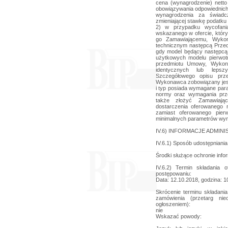
cena (wynagrodzenie) netto
obowiązywania odpowiednic
wynagrodzenia za świad
zmieniającej stawkę podatku
2) w przypadku wycofani
wskazanego w ofercie, który
go Zamawiającemu, Wykon
technicznym następcą Przed
gdy model będący następcą
użytkowych modelu pierwo
przedmiotu Umowy, Wykon
identycznych lub lepsz
Szczegółowego opisu prz
Wykonawca zobowiązany jes
i typ posiada wymagane par
normy oraz wymagania prze
także złożyć Zamawiając
dostarczenia oferowanego
zamiast oferowanego pier
minimalnych parametrów wy
IV.6) INFORMACJE ADMIN
IV.6.1) Sposób udostępniania 
Środki służące ochronie info
IV.6.2) Termin składania
postępowaniu:
Data: 12.10.2018, godzina: 1
Skrócenie terminu składania
zamówienia (przetarg nie
ogłoszeniem):
nie
Wskazać powody: