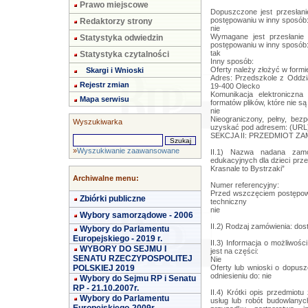
Prawo miejscowe
Dopuszczone jest przesłan
postępowaniu w inny sposób
Redaktorzy strony
nie
Wymagane jest przesłanie
Statystyka odwiedzin
postępowaniu w inny sposób
tak
Statystyka czytalności
Inny sposób:
Oferty należy złożyć w formi
Skargi i Wnioski
Adres: Przedszkole z Oddzia
Rejestr zmian
19-400 Olecko
Komunikacja elektroniczn
Mapa serwisu
formatów plików, które nie są
nie
Nieograniczony, pełny, bez
Wyszukiwarka
uzyskać pod adresem: (URL
SEKCJA II: PRZEDMIOT Z
»
Wyszukiwanie zaawansowane
II.1) Nazwa nadana zamó
edukacyjnych dla dzieci prz
Krasnale to Bystrzaki”
Archiwalne menu:
Numer referencyjny:
Przed wszczęciem postępowa
Zbiórki publiczne
techniczny
nie
Wybory samorządowe - 2006
II.2) Rodzaj zamówienia: do
Wybory do Parlamentu
Europejskiego - 2019 r.
II.3) Informacja o możliwośc
WYBORY DO SEJMU I
jest na części:
SENATU RZECZYPOSPOLITEJ
Nie
POLSKIEJ 2019
Oferty lub wnioski o dopus
odniesieniu do: nie
Wybory do Sejmu RP i Senatu
RP - 21.10.2007r.
II.4) Krótki opis przedmiotu
Wybory do Parlamentu
usług lub robót budowlany