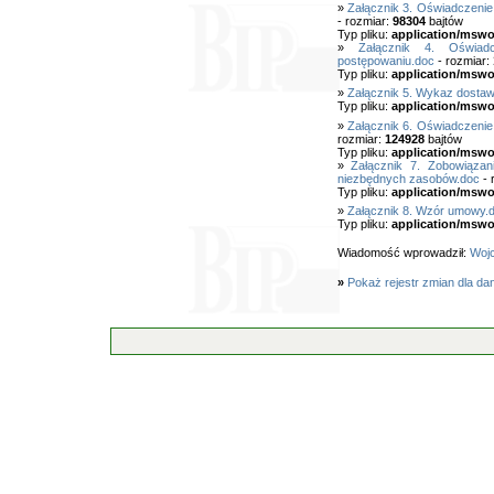
»
Załącznik 3. Oświadczenie
- rozmiar:
98304
bajtów
Typ pliku:
application/mswo
»
Załącznik 4. Oświadc
postępowaniu.doc
- rozmiar:
Typ pliku:
application/mswo
»
Załącznik 5. Wykaz dostaw
Typ pliku:
application/mswo
»
Załącznik 6. Oświadczenie 
rozmiar:
124928
bajtów
Typ pliku:
application/mswo
»
Załącznik 7. Zobowiąza
niezbędnych zasobów.doc
- 
Typ pliku:
application/mswo
»
Załącznik 8. Wzór umowy.
Typ pliku:
application/mswo
Wiadomość wprowadził:
Wojc
»
Pokaż rejestr zmian dla da