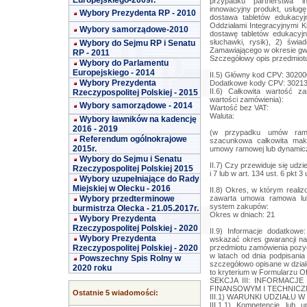
Europejskiego-2009r.
przypadku partnerstwa i
innowacyjny produkt, usługę
Wybory Prezydenta RP - 2010
dostawa tabletów edukacyj
Oddziałami Integracyjnymi K
Wybory samorządowe-2010
dostawę tabletów edukacyjny
słuchawki, rysik), 2) świa
Wybory do Sejmu RP i Senatu
Zamawiającego w okresie gw
RP - 2011
Szczegółowy opis przedmiotu
Wybory do Parlamentu
Europejskiego - 2014
II.5) Główny kod CPV: 3020
Wybory Prezydenta
Dodatkowe kody CPV: 30213
II.6) Całkowita wartość z
Rzeczypospolitej Polskiej - 2015
wartości zamówienia):
Wybory samorządowe - 2014
Wartość bez VAT:
Waluta:
Wybory ławników na kadencję
2016 - 2019
(w przypadku umów ram
Referendum ogólnokrajowe
szacunkowa całkowita mak
2015r.
umowy ramowej lub dynamic
Wybory do Sejmu i Senatu
II.7) Czy przewiduje się udzi
Rzeczypospolitej Polskiej 2015
i 7 lub w art. 134 ust. 6 pkt 3
Wybory uzupełniające do Rady
Miejskiej w Olecku - 2016
II.8) Okres, w którym reali
Wybory przedterminowe
zawarta umowa ramowa lub
system zakupów:
burmistrza Olecka - 21.05.2017r.
Okres w dniach: 21
Wybory Prezydenta
Rzeczypospolitej Polskiej - 2020
II.9) Informacje dodatkow
Wybory Prezydenta
wskazać okres gwarancji na 
Rzeczypospolitej Polskiej - 2020
przedmiotu zamówienia pozyc
w latach od dnia podpisania
Powszechny Spis Rolny w
szczegółowo opisane w dzial
2020 roku
to kryterium w Formularzu O
SEKCJA III: INFORMAC
FINANSOWYM I TECHNIC
Ostatnie 5 wiadomości:
III.1) WARUNKI UDZIAŁU
III.1.1) Kompetencje lub u