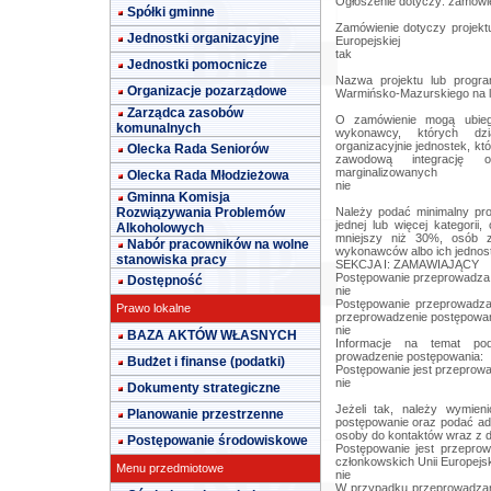
Ogłoszenie dotyczy: zamówie
Spółki gminne
Zamówienie dotyczy projekt
Jednostki organizacyjne
Europejskiej
tak
Jednostki pomocnicze
Nazwa projektu lub progr
Organizacje pozarządowe
Warmińsko-Mazurskiego na l
Zarządca zasobów
O zamówienie mogą ubiega
komunalnych
wykonawcy, których dzia
organizacyjnie jednostek, kt
Olecka Rada Seniorów
zawodową integrację 
marginalizowanych
Olecka Rada Młodzieżowa
nie
Gminna Komisja
Rozwiązywania Problemów
Należy podać minimalny pr
jednej lub więcej kategori
Alkoholowych
mniejszy niż 30%, osób z
Nabór pracowników na wolne
wykonawców albo ich jednost
stanowiska pracy
SEKCJA I: ZAMAWIAJĄCY
Postępowanie przeprowadza 
Dostępność
nie
Postępowanie przeprowadza 
Prawo lokalne
przeprowadzenie postępowa
nie
BAZA AKTÓW WŁASNYCH
Informacje na temat podm
prowadzenie postępowania:
Budżet i finanse (podatki)
Postępowanie jest przeprow
nie
Dokumenty strategiczne
Jeżeli tak, należy wymien
Planowanie przestrzenne
postępowanie oraz podać adr
osoby do kontaktów wraz z 
Postępowanie środowiskowe
Postępowanie jest przepro
członkowskich Unii Europejsk
Menu przedmiotowe
nie
W przypadku przeprowadzan