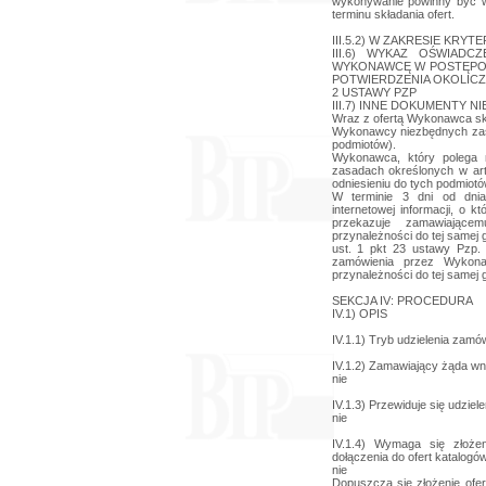
wykonywanie powinny być w
terminu składania ofert.
III.5.2) W ZAKRESIE KRYT
III.6) WYKAZ OŚWIAD
WYKONAWCĘ W POSTĘPOW
POTWIERDZENIA OKOLICZN
2 USTAWY PZP
III.7) INNE DOKUMENTY NIE 
Wraz z ofertą Wykonawca skł
Wykonawcy niezbędnych zas
podmiotów).
Wykonawca, który polega n
zasadach określonych w ar
odniesieniu do tych podmiotó
W terminie 3 dni od dnia
internetowej informacji, o 
przekazuje zamawiające
przynależności do tej samej 
ust. 1 pkt 23 ustawy Pzp.
zamówienia przez Wykona
przynależności do tej samej
SEKCJA IV: PROCEDURA
IV.1) OPIS
IV.1.1) Tryb udzielenia zamó
IV.1.2) Zamawiający żąda wn
nie
IV.1.3) Przewiduje się udzie
nie
IV.1.4) Wymaga się złożen
dołączenia do ofert katalogó
nie
Dopuszcza się złożenie ofer