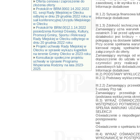
»
Oferta cenowa i zaproszenie do
zawodowej, o ile wynika to 
złożenia oferty
Informacje dodatkowe
»
Protokół nr BRM.0002.14.202.2022
61. sesji Rady Miejskiej w Olecku
III.1.2) Sytuacja finansowa 
odbytej w dniu 29 grudnia 2022 roku w
Informacje dodatkowe
sali konferencyjnej Urzędu Miejskiego
w Olecku
III.1.3) Zdolność techniczna
»
Protokół Nr BRM.0012.1.14.2022
Zamawiający uzna warunek 
posiedzenia Komisji Oświaty, Kultury,
ostatnich 3 lat przed upływe
Promocji Gminy, Sportu i Rekreacji
działalności jest krótszy 
Rady Miejskiej w Olecku odbytego w
polegającą na dostawie tabletó
dniu 20 grudnia 2022 roku
Przy ocenie spełniania waru
»
Projekt uchwały Rady Miejskiej w
kierował regułą: spełnia/
Olecku w sprawie wykazu kąpielisk
załączonych do oferty.
na terenie Gminy Olecko w 2023 roku
Zamawiający wymaga od wy
»
Konsultacje społeczne projektu
dopuszczenie do udziału w
uchwały w sprawie Programu
czynności przy realizacj
Wspierania Rodziny na lata 2023-
zawodowych lub doświadczen
2025
Informacje dodatkowe:
III.2) PODSTAWY WYKLUCZ
III.2.1) Podstawy wykluczeni
III.2.2) Zamawiający przewi
5 ustawy Pzp tak
Zamawiający przewiduje n
(podstawa wykluczenia określ
III.3) WYKAZ OŚWIADC
WSTĘPNEGO POTWIERDZE
SPEŁNIA WARUNKI UDZIA
SELEKCJI
Oświadczenie o niepodlegan
postępowaniu
tak
Oświadczenie o spełnianiu kry
nie
III.4) WYKAZ OŚWIADC
WYKONAWCĘ W POSTĘPOW