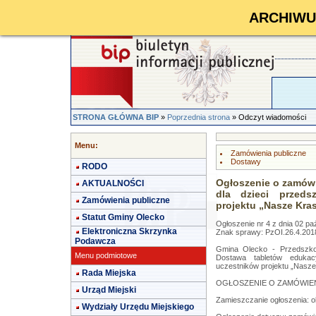
ARCHIWUM 
STRONA GŁÓWNA BIP
»
Poprzednia strona
» Odczyt wiadomości
Menu:
Zamówienia publiczne
Dostawy
RODO
Ogłoszenie o zamów
AKTUALNOŚCI
dla dzieci przeds
Zamówienia publiczne
projektu „Nasze Kras
Statut Gminy Olecko
Ogłoszenie nr 4 z dnia 02 paź
Elektroniczna Skrzynka
Znak sprawy: PzOI.26.4.201
Podawcza
Gmina Olecko - Przedszkol
Menu podmiotowe
Dostawa tabletów edukac
uczestników projektu „Nasze 
Rada Miejska
OGŁOSZENIE O ZAMÓWIENI
Urząd Miejski
Zamieszczanie ogłoszenia: 
Wydziały Urzędu Miejskiego