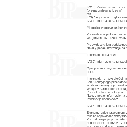
IV.2.3) Zastosowanie proce
(przetarg nieograniczony)
tak
IV.3) Negocjacje z ogłoszeni
IV.3.1) Informacje na temat n
Minimalne wymagania, które 
Przewidziane jest zastrzeżen
wstępnych bez przeprowadzen
Przewidziany jest podział nego
Należy podać informacje na t
Informacje dodatkowe
IV.3.2) Informacje na temat 
Opis potrzeb i wymagań zama
opisu:
Informacja o wysokości 
konkurencyjnego przedstawili
jeżeli zamawiający przewiduj
Wstępny harmonogram postę
Podział dialogu na etapy w ce
Należy podać informacje na t
Informacje dodatkowe:
IV.3.3) Informacje na temat 
Elementy opisu przedmiotu 
muszą odpowiadać wszystkie
Podział negocjacji na eta
negocjacjom poprzez zas
specyfikacji istotnych waru