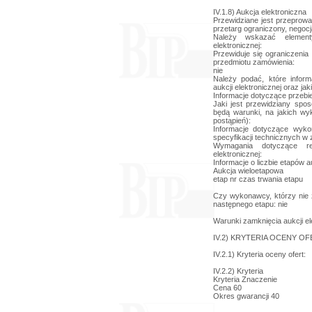
IV.1.8) Aukcja elektroniczna
Przewidziane jest przeprowad
przetarg ograniczony, negocj
Należy wskazać element
elektronicznej:
Przewiduje się ograniczenia
przedmiotu zamówienia:
nie
Należy podać, które infor
aukcji elektronicznej oraz jak
Informacje dotyczące przebieg
Jaki jest przewidziany spos
będą warunki, na jakich wy
postąpień):
Informacje dotyczące wyko
specyfikacji technicznych w 
Wymagania dotyczące rej
elektronicznej:
Informacje o liczbie etapów au
Aukcja wieloetapowa
etap nr czas trwania etapu
Czy wykonawcy, którzy nie z
następnego etapu: nie
Warunki zamknięcia aukcji el
IV.2) KRYTERIA OCENY OF
IV.2.1) Kryteria oceny ofert:
IV.2.2) Kryteria
Kryteria Znaczenie
Cena 60
Okres gwarancji 40