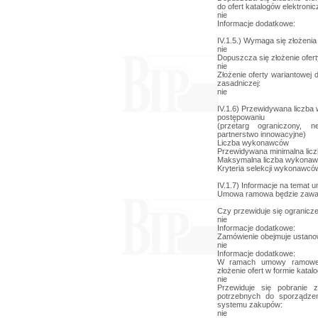
do ofert katalogów elektroni
nie
Informacje dodatkowe:
IV.1.5.) Wymaga się złożenia 
nie
Dopuszcza się złożenie ofert
nie
Złożenie oferty wariantowej
zasadniczej:
nie
IV.1.6) Przewidywana liczba
postępowaniu
(przetarg ograniczony, n
partnerstwo innowacyjne)
Liczba wykonawców
Przewidywana minimalna li
Maksymalna liczba wykona
Kryteria selekcji wykonawcó
IV.1.7) Informacje na tema
Umowa ramowa będzie zawar
Czy przewiduje się ogranicz
nie
Informacje dodatkowe:
Zamówienie obejmuje ustano
nie
Informacje dodatkowe:
W ramach umowy ramowej
złożenie ofert w formie katal
nie
Przewiduje się pobranie z
potrzebnych do sporządze
systemu zakupów:
nie