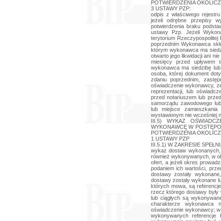
POTWIERDZENIA OKOLICZN
3 USTAWY PZP:
odpis z właściwego rejestru 
jeżeli odrębne przepisy w
potwierdzenia braku podstaw
ustawy Pzp. Jeżeli Wykon
terytorium Rzeczypospolitej
poprzednim Wykonawca skła
którym wykonawca ma siedzib
otwarto jego likwidacji ani n
miesięcy przed upływem te
wykonawca ma siedzibę lub
osoba, której dokument dot
zdaniu poprzednim, zastę
oświadczenie wykonawcy, z
reprezentacji, lub oświadcz
przed notariuszem lub prz
samorządu zawodowego lub
lub miejsce zamieszkania
wystawionym nie wcześniej ni
III.5) WYKAZ OŚWIAD
WYKONAWCĘ W POSTĘPOW
POTWIERDZENIA OKOLICZN
1 USTAWY PZP
III.5.1) W ZAKRESIE SP
wykaz dostaw wykonanych, 
również wykonywanych, w okr
ofert, a jeżeli okres prowadz
podaniem ich wartości, prze
dostawy zostały wykonane
dostawy zostały wykonane l
których mowa, są referencj
rzecz którego dostawy był
lub ciągłych są wykonywane
charakterze wykonawca 
oświadczenie wykonawcy; w 
wykonywanych referencje 