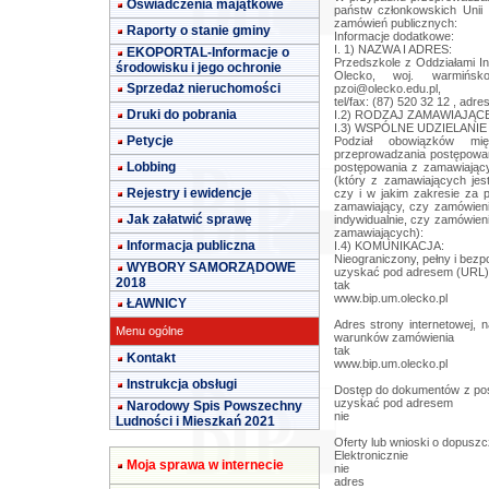
Oświadczenia majątkowe
państw członkowskich Unii
zamówień publicznych:
Raporty o stanie gminy
Informacje dodatkowe:
I. 1) NAZWA I ADRES:
EKOPORTAL-Informacje o
Przedszkole z Oddziałami In
środowisku i jego ochronie
Olecko, woj. warmińsko
Sprzedaż nieruchomości
pzoi@olecko.edu.pl
,
tel/fax: (87) 520 32 12 , adr
Druki do pobrania
I.2) RODZAJ ZAMAWIAJĄCEG
I.3) WSPÓLNE UDZIELANIE Z
Petycje
Podział obowiązków mi
przeprowadzania postępowa
Lobbing
postępowania z zamawiający
(który z zamawiających jes
Rejestry i ewidencje
czy i w jakim zakresie za 
zamawiający, czy zamówien
Jak załatwić sprawę
indywidualnie, czy zamówieni
zamawiających):
Informacja publiczna
I.4) KOMUNIKACJA:
Nieograniczony, pełny i bez
WYBORY SAMORZĄDOWE
uzyskać pod adresem (URL)
2018
tak
www.bip.um.olecko.pl
ŁAWNICY
Adres strony internetowej, 
Menu ogólne
warunków zamówienia
tak
Kontakt
www.bip.um.olecko.pl
Instrukcja obsługi
Dostęp do dokumentów z post
uzyskać pod adresem
Narodowy Spis Powszechny
nie
Ludności i Mieszkań 2021
Oferty lub wnioski o dopuszc
Elektronicznie
Moja sprawa w internecie
nie
adres