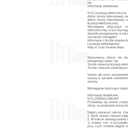
nie
Informacje dodatkowe:
IV.4) Licytacja elektroniczna
Adres strony internetowej, na
Adres strony internetowej, 
licytacji elektronicznej:
Wymagania dotyczące reje
elektronicznej, w tym wymag
Sposób postępowania w toku l
wysokości postąpień:
Informacje o liczbie etapów lic
Licytacja wieloetapowa
etap nr czas trwania etapu
Wykonawcy, którzy nie zło
następnego etapu: nie
Termin otwarcia licytacji elekt
Termin i warunki zamknięcia li
Istotne dla stron postanowi
umowy w sprawie zamówienia
umowy:
Wymagania dotyczące zabez
Informacje dodatkowe:
IV.5) ZMIANA UMOWY
Przewiduje się istotne zmia
oferty, na podstawie której
Należy wskazać zakres, cha
1. Wzór umowy stanowi załąc
2. W trakcie obowiązywania
1) zmiany cen, w przypadk
przy czym zmianie ulegnie w