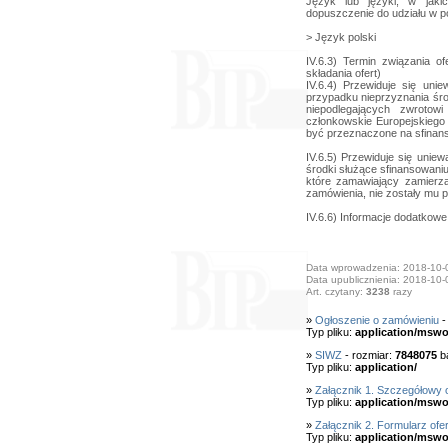
Język lub języki, w jak
dopuszczenie do udziału w 
> Język polski
IV.6.3) Termin związania o
składania ofert)
IV.6.4) Przewiduje się uni
przypadku nieprzyznania śro
niepodlegających zwroto
członkowskie Europejskiego
być przeznaczone na sfinans
IV.6.5) Przewiduje się uniew
środki służące sfinansowani
które zamawiający zamierza
zamówienia, nie zostały mu 
IV.6.6) Informacje dodatkowe
Data wprowadzenia: 2018-10-
Data upublicznienia: 2018-10-
Art. czytany:
3238
razy
»
Ogłoszenie o zamówieniu
-
Typ pliku:
application/mswo
»
SIWZ
- rozmiar:
7848075
ba
Typ pliku:
application/
»
Załącznik 1. Szczegółowy 
Typ pliku:
application/mswo
»
Załącznik 2. Formularz ofer
Typ pliku:
application/mswo