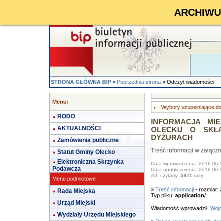
ARCHIWUM 
STRONA GŁÓWNA BIP
»
Poprzednia strona
» Odczyt wiadomości
Menu:
Wybory uzupełniające do
RODO
INFORMACJA MIE
AKTUALNOŚCI
OLECKU O SKŁAD
DYŻURACH
Zamówienia publiczne
Treść informacji w załącz
Statut Gminy Olecko
Elektroniczna Skrzynka
Data wprowadzenia: 2016-06-
Podawcza
Data upublicznienia: 2016-06-
Art. czytany:
5971
razy
Menu podmiotowe
»
Treść informacji
- rozmiar:
Rada Miejska
Typ pliku:
application/
Urząd Miejski
Wiadomość wprowadził:
Wojc
Wydziały Urzędu Miejskiego