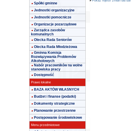
»
Pokaż rejestr zmian dla da
Spółki gminne
Jednostki organizacyjne
Jednostki pomocnicze
Organizacje pozarządowe
Zarządca zasobów
komunalnych
Olecka Rada Seniorów
Olecka Rada Młodzieżowa
Gminna Komisja
Rozwiązywania Problemów
Alkoholowych
Nabór pracowników na wolne
stanowiska pracy
Dostępność
Prawo lokalne
BAZA AKTÓW WŁASNYCH
Budżet i finanse (podatki)
Dokumenty strategiczne
Planowanie przestrzenne
Postępowanie środowiskowe
Menu przedmiotowe