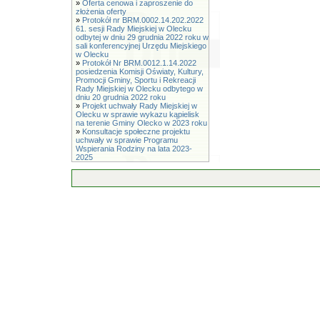
»
Oferta cenowa i zaproszenie do
złożenia oferty
»
Protokół nr BRM.0002.14.202.2022
61. sesji Rady Miejskiej w Olecku
odbytej w dniu 29 grudnia 2022 roku w
sali konferencyjnej Urzędu Miejskiego
w Olecku
»
Protokół Nr BRM.0012.1.14.2022
posiedzenia Komisji Oświaty, Kultury,
Promocji Gminy, Sportu i Rekreacji
Rady Miejskiej w Olecku odbytego w
dniu 20 grudnia 2022 roku
»
Projekt uchwały Rady Miejskiej w
Olecku w sprawie wykazu kąpielisk
na terenie Gminy Olecko w 2023 roku
»
Konsultacje społeczne projektu
uchwały w sprawie Programu
Wspierania Rodziny na lata 2023-
2025