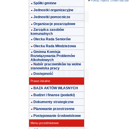
»
Pokaż rejestr zmian dla da
Spółki gminne
Jednostki organizacyjne
Jednostki pomocnicze
Organizacje pozarządowe
Zarządca zasobów
komunalnych
Olecka Rada Seniorów
Olecka Rada Młodzieżowa
Gminna Komisja
Rozwiązywania Problemów
Alkoholowych
Nabór pracowników na wolne
stanowiska pracy
Dostępność
Prawo lokalne
BAZA AKTÓW WŁASNYCH
Budżet i finanse (podatki)
Dokumenty strategiczne
Planowanie przestrzenne
Postępowanie środowiskowe
Menu przedmiotowe