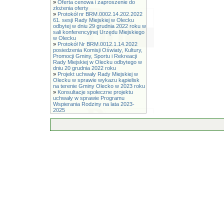
»
Oferta cenowa i zaproszenie do
złożenia oferty
»
Protokół nr BRM.0002.14.202.2022
61. sesji Rady Miejskiej w Olecku
odbytej w dniu 29 grudnia 2022 roku w
sali konferencyjnej Urzędu Miejskiego
w Olecku
»
Protokół Nr BRM.0012.1.14.2022
posiedzenia Komisji Oświaty, Kultury,
Promocji Gminy, Sportu i Rekreacji
Rady Miejskiej w Olecku odbytego w
dniu 20 grudnia 2022 roku
»
Projekt uchwały Rady Miejskiej w
Olecku w sprawie wykazu kąpielisk
na terenie Gminy Olecko w 2023 roku
»
Konsultacje społeczne projektu
uchwały w sprawie Programu
Wspierania Rodziny na lata 2023-
2025