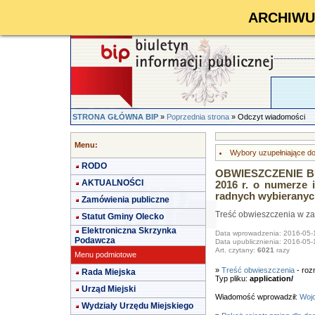
ARCHIWUM 
STRONA GŁÓWNA BIP
»
Poprzednia strona
» Odczyt wiadomości
Menu:
Wybory uzupełniające do
RODO
OBWIESZCZENIE BU
AKTUALNOŚCI
2016 r. o numerze 
radnych wybieranyc
Zamówienia publiczne
Treść obwieszczenia w za
Statut Gminy Olecko
Elektroniczna Skrzynka
Data wprowadzenia: 2016-05-
Podawcza
Data upublicznienia: 2016-05-
Art. czytany:
6021
razy
Menu podmiotowe
»
Treść obwieszczenia
- roz
Rada Miejska
Typ pliku:
application/
Urząd Miejski
Wiadomość wprowadził:
Wojc
Wydziały Urzędu Miejskiego