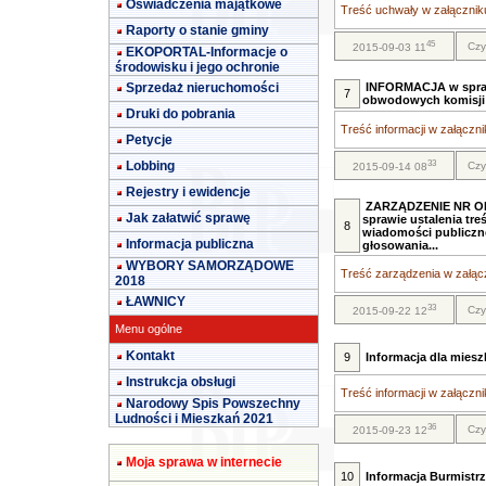
Oświadczenia majątkowe
Treść uchwały w załączniku
Raporty o stanie gminy
45
Czy
2015-09-03 11
EKOPORTAL-Informacje o
środowisku i jego ochronie
Sprzedaż nieruchomości
INFORMACJA w spraw
7
obwodowych komisji
Druki do pobrania
Treść informacji w załącznik
Petycje
33
Lobbing
Czy
2015-09-14 08
Rejestry i ewidencje
ZARZĄDZENIE NR OR
Jak załatwić sprawę
sprawie ustalenia tr
8
wiadomości publiczn
Informacja publiczna
głosowania...
WYBORY SAMORZĄDOWE
Treść zarządzenia w załącz
2018
ŁAWNICY
33
Czy
2015-09-22 12
Menu ogólne
Kontakt
9
Informacja dla mies
Instrukcja obsługi
Treść informacji w załącznik
Narodowy Spis Powszechny
Ludności i Mieszkań 2021
36
Czy
2015-09-23 12
Moja sprawa w internecie
10
Informacja Burmistr