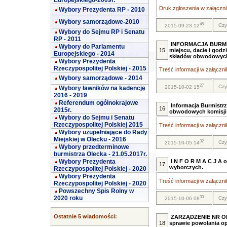
Europejskiego-2009r.
Druk zgłoszenia w załącznik
Wybory Prezydenta RP - 2010
Wybory samorządowe-2010
45
Czy
2015-09-23 12
Wybory do Sejmu RP i Senatu
RP - 2011
INFORMACJA BURMIST
Wybory do Parlamentu
15
miejscu, dacie i god
Europejskiego - 2014
składów obwodowych
Wybory Prezydenta
Rzeczypospolitej Polskiej - 2015
Treść informacji w załącznik
Wybory samorządowe - 2014
27
Czy
2015-10-02 15
Wybory ławników na kadencję
2016 - 2019
Referendum ogólnokrajowe
Informacja Burmistrza
16
2015r.
obwodowych komisji
Wybory do Sejmu i Senatu
Rzeczypospolitej Polskiej 2015
Treść informacji w załącznik
Wybory uzupełniające do Rady
Miejskiej w Olecku - 2016
32
Czy
2015-10-05 14
Wybory przedterminowe
burmistrza Olecka - 21.05.2017r.
Wybory Prezydenta
I N F O R M A C J A
17
wyborczych.
Rzeczypospolitej Polskiej - 2020
Wybory Prezydenta
Treść informacji w załącznik
Rzeczypospolitej Polskiej - 2020
Powszechny Spis Rolny w
33
2020 roku
Czy
2015-10-06 08
Ostatnie 5 wiadomości:
ZARZĄDZENIE NR OR
18
sprawie powołania o