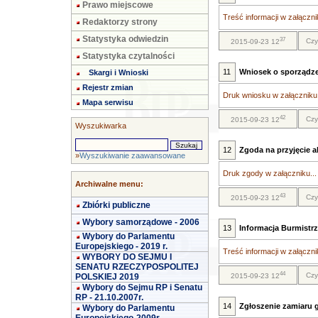
Prawo miejscowe
Treść informacji w załącznik
Redaktorzy strony
Statystyka odwiedzin
37
Czy
2015-09-23 12
Statystyka czytalności
11
Wniosek o sporządze
Skargi i Wnioski
Rejestr zmian
Druk wniosku w załączniku.
Mapa serwisu
42
Czy
2015-09-23 12
Wyszukiwarka
12
Zgoda na przyjęcie 
»
Wyszukiwanie zaawansowane
Druk zgody w załączniku...
Archiwalne menu:
43
Czy
2015-09-23 12
Zbiórki publiczne
Wybory samorządowe - 2006
13
Informacja Burmistr
Wybory do Parlamentu
Europejskiego - 2019 r.
Treść informacji w załącznik
WYBORY DO SEJMU I
SENATU RZECZYPOSPOLITEJ
44
Czy
POLSKIEJ 2019
2015-09-23 12
Wybory do Sejmu RP i Senatu
RP - 21.10.2007r.
14
Zgłoszenie zamiaru
Wybory do Parlamentu