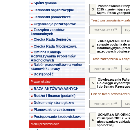
Spółki gminne
Postanowienie Prezyd
3
2015 r. zmieniające 
Jednostki organizacyjne
Sejmu Rzeczypospolite
Jednostki pomocnicze
Treść postanowienia w załą
Organizacje pozarządowe
Zarządca zasobów
35
Czy
2015-08-12 12
komunalnych
Olecka Rada Seniorów
ZARZĄDZENIE NR OR
sprawie podania do w
Olecka Rada Młodzieżowa
4
informacyjnych, prz
urzędowych obwieszc
Gminna Komisja
Rozwiązywania Problemów
Treść zarządzenia w załącz
Alkoholowych
Nabór pracowników na wolne
04
stanowiska pracy
Czy
2015-08-28 09
Dostępność
Obwieszczenie Państ
Prawo lokalne
5
r. o okręgu wyborczy
i do Senatu Rzeczyposp
BAZA AKTÓW WŁASNYCH
Link do treści obwieszczeni
Budżet i finanse (podatki)
Dokumenty strategiczne
44
Czy
2015-08-31 13
Planowanie przestrzenne
UCHWAŁA NR ORN.00
Postępowanie środowiskowe
28 sierpnia 2015 r. 
6
głosowania w zakład
Menu przedmiotowe
społecznej.