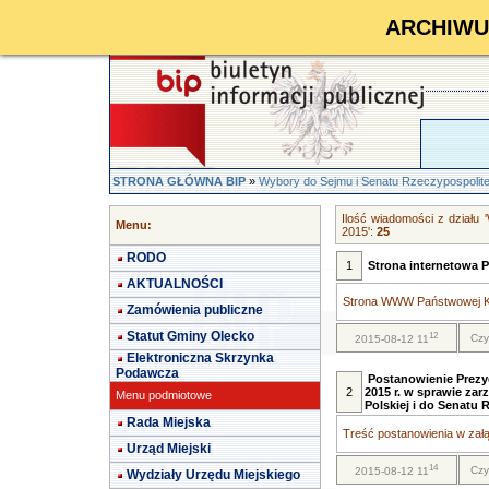
ARCHIWUM 
STRONA GŁÓWNA BIP
»
Wybory do Sejmu i Senatu Rzeczypospolitej
Ilość wiadomości z działu 
Menu:
2015':
25
RODO
1
Strona internetowa 
AKTUALNOŚCI
Strona WWW Państwowej Ko
Zamówienia publiczne
Statut Gminy Olecko
12
Czy
2015-08-12 11
Elektroniczna Skrzynka
Podawcza
Postanowienie Prezyd
2
2015 r. w sprawie za
Menu podmiotowe
Polskiej i do Senatu 
Rada Miejska
Treść postanowienia w załą
Urząd Miejski
14
Czy
2015-08-12 11
Wydziały Urzędu Miejskiego