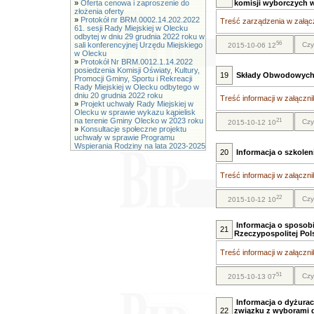
»
Oferta cenowa i zaproszenie do
komisji wyborczych w
złożenia oferty
»
Protokół nr BRM.0002.14.202.2022
Treść zarządzenia w załącz
61. sesji Rady Miejskiej w Olecku
odbytej w dniu 29 grudnia 2022 roku w
56
sali konferencyjnej Urzędu Miejskiego
Czy
2015-10-06 12
w Olecku
»
Protokół Nr BRM.0012.1.14.2022
posiedzenia Komisji Oświaty, Kultury,
19
Składy Obwodowych 
Promocji Gminy, Sportu i Rekreacji
Rady Miejskiej w Olecku odbytego w
dniu 20 grudnia 2022 roku
Treść informacji w załącznik
»
Projekt uchwały Rady Miejskiej w
Olecku w sprawie wykazu kąpielisk
na terenie Gminy Olecko w 2023 roku
21
Czy
2015-10-12 10
»
Konsultacje społeczne projektu
uchwały w sprawie Programu
Wspierania Rodziny na lata 2023-2025
20
Informacja o szkol
Treść informacji w załącznik
22
Czy
2015-10-12 10
Informacja o sposob
21
Rzeczypospolitej Pols
Treść informacji w załącznik
51
Czy
2015-10-13 07
Informacja o dyżura
22
związku z wyborami d