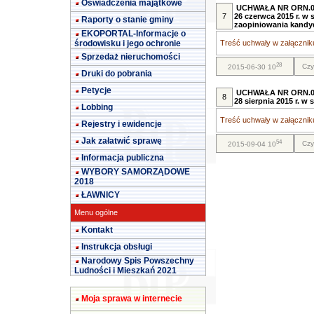
Oświadczenia majątkowe
UCHWAŁA NR ORN.00
7
26 czerwca 2015 r. w
Raporty o stanie gminy
zaopiniowania kandy
EKOPORTAL-Informacje o
środowisku i jego ochronie
Treść uchwały w załączniku
Sprzedaż nieruchomości
28
Czy
2015-06-30 10
Druki do pobrania
Petycje
UCHWAŁA NR ORN.00
8
28 sierpnia 2015 r. w
Lobbing
Treść uchwały w załączniku
Rejestry i ewidencje
Jak załatwić sprawę
54
Czy
2015-09-04 10
Informacja publiczna
WYBORY SAMORZĄDOWE
2018
ŁAWNICY
Menu ogólne
Kontakt
Instrukcja obsługi
Narodowy Spis Powszechny
Ludności i Mieszkań 2021
Moja sprawa w internecie