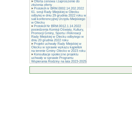
»
Oferta cenowa i zaproszenie do
złożenia oferty
»
Protokół nr BRM.0002.14.202.2022
61. sesji Rady Miejskiej w Olecku
odbytej w dniu 29 grudnia 2022 roku w
sali konferencyjnej Urzędu Miejskiego
w Olecku
»
Protokół Nr BRM.0012.1.14.2022
posiedzenia Komisji Oświaty, Kultury,
Promocji Gminy, Sportu i Rekreacji
Rady Miejskiej w Olecku odbytego w
dniu 20 grudnia 2022 roku
»
Projekt uchwały Rady Miejskiej w
Olecku w sprawie wykazu kąpielisk
na terenie Gminy Olecko w 2023 roku
»
Konsultacje społeczne projektu
uchwały w sprawie Programu
Wspierania Rodziny na lata 2023-2025