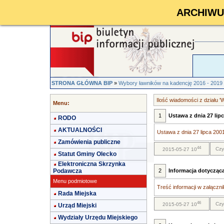
ARCHIWUM 
STRONA GŁÓWNA BIP
»
Wybory ławników na kadencję 2016 - 2019
Ilość wiadomości z działu 
Menu:
1
Ustawa z dnia 27 lip
RODO
AKTUALNOŚCI
Ustawa z dnia 27 lipca 200
Zamówienia publiczne
44
Czy
2015-05-27 10
Statut Gminy Olecko
Elektroniczna Skrzynka
Podawcza
2
Informacja dotycząc
Menu podmiotowe
Treść informacji w załącznik
Rada Miejska
46
Czy
2015-05-27 10
Urząd Miejski
Wydziały Urzędu Miejskiego