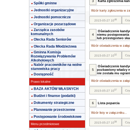
3
Karta zgłoszenia kan
Spółki gminne
Jednostki organizacyjne
Wzór karty zgłoszenia w zał
Jednostki pomocnicze
48
Czy
2015-05-27 10
Organizacje pozarządowe
Zarządca zasobów
Oświadczenie kandyd
komunalnych
4
niemu postępowania 
lub przestępstwo sk
Olecka Rada Seniorów
Wzór oświadczenia w załącz
Olecka Rada Młodzieżowa
Gminna Komisja
52
Czy
2015-05-27 10
Rozwiązywania Problemów
Alkoholowych
Nabór pracowników na wolne
Oświadczenie kandydat
stanowiska pracy
5
pozbawiony władzy rod
nie została mu ogran
Dostępność
Wzór oświadczenia w załącz
Prawo lokalne
BAZA AKTÓW WŁASNYCH
57
Czy
2015-05-27 10
Budżet i finanse (podatki)
Dokumenty strategiczne
6
Lista poparcia
Planowanie przestrzenne
Wzór listy w załączniku...
Postępowanie środowiskowe
58
Czy
2015-05-27 10
Menu przedmiotowe