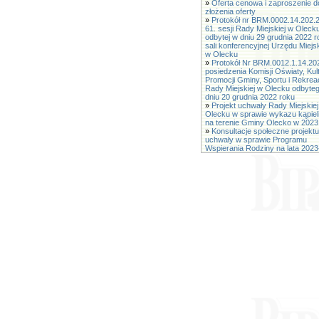
»
Oferta cenowa i zaproszenie d
złożenia oferty
»
Protokół nr BRM.0002.14.202.
61. sesji Rady Miejskiej w Oleck
odbytej w dniu 29 grudnia 2022 
sali konferencyjnej Urzędu Miejs
w Olecku
»
Protokół Nr BRM.0012.1.14.20
posiedzenia Komisji Oświaty, Kult
Promocji Gminy, Sportu i Rekreac
Rady Miejskiej w Olecku odbyte
dniu 20 grudnia 2022 roku
»
Projekt uchwały Rady Miejskiej
Olecku w sprawie wykazu kąpiel
na terenie Gminy Olecko w 2023
»
Konsultacje społeczne projektu
uchwały w sprawie Programu
Wspierania Rodziny na lata 202