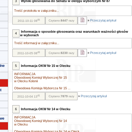
3
Wyniki głosowania do Senatu w okręgu wyborczym Nr 87
Treść protokołu w załączniku...
05
»
Przeczytaj artykuł
Czytano:
8447
razy
2011-10-11 08
Informacja o sposobie głosowania oraz warunkach ważności głosów
4
w wyborach
Treść informacji w załączniku...
43
»
Przeczytaj artykuł
Czytano:
8230
razy
2011-10-05 08
lne
5
Informacja OKW Nr 15 w Olecku
INFORMACJA
Obwodowej Komisji Wyborczej Nr 15
w Olecku Kolonii
Obwodowa Komisja Wyborcza Nr 15 ...
H
41
»
Przeczytaj artykuł
Czytano:
7879
razy
2011-10-04 13
6
Informacja OKW Nr 14 w Olecku
INFORMACJA
owe
Obwodowej Komisji Wyborczej Nr 14
w Olecku
Obwodowa Komisja Wyborcza Nr 14 w Oleck...