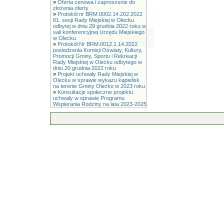
»
Oferta cenowa i zaproszenie do
złożenia oferty
»
Protokół nr BRM.0002.14.202.2022
61. sesji Rady Miejskiej w Olecku
odbytej w dniu 29 grudnia 2022 roku w
sali konferencyjnej Urzędu Miejskiego
w Olecku
»
Protokół Nr BRM.0012.1.14.2022
posiedzenia Komisji Oświaty, Kultury,
Promocji Gminy, Sportu i Rekreacji
Rady Miejskiej w Olecku odbytego w
dniu 20 grudnia 2022 roku
»
Projekt uchwały Rady Miejskiej w
Olecku w sprawie wykazu kąpielisk
na terenie Gminy Olecko w 2023 roku
»
Konsultacje społeczne projektu
uchwały w sprawie Programu
Wspierania Rodziny na lata 2023-2025