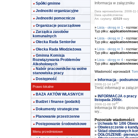
Spółki gminne
Informacja w załączniku
Jednostki organizacyjne
Data wprowadzenia: 2006-11-
Data upublicznienia:
Jednostki pomocnicze
Art. czytany:
42529
razy
Organizacje pozarządowe
»
Lista - okręg nr 1
- rozmiar
Typ pliku:
application/msw
Zarządca zasobów
komunalnych
»
Lista - okręg nr 2
- rozmiar
Olecka Rada Seniorów
Typ pliku:
application/msw
Olecka Rada Młodzieżowa
»
Lista - okręg nr 3
- rozmiar
Typ pliku:
application/msw
Gminna Komisja
Rozwiązywania Problemów
»
Lista - okręg nr 4
- rozmiar
Typ pliku:
application/msw
Alkoholowych
Nabór pracowników na wolne
Wiadomość wprowadził:
Tom
stanowiska pracy
Dostępność
»
Informacja - podsumo
28
2006-11-14 14
Prawo lokalne
Treść informacji w załączn
BAZA AKTÓW WŁASNYCH
»
INFORMACJA o pracy 
listopada 2006r.
Budżet i finanse (podatki)
47
2006-11-08 09
Informacja W dniu głoso
Dokumenty strategiczne
wy...
Planowanie przestrzenne
Pozostałe wiadomości:
Postępowanie środowiskowe
»
Uchwała Nr 1/06 Obwod
»
Obwieszczenie o kand
»
Skład obwodowych kom
Menu przedmiotowe
»
OGŁOSZENIE- pierwsze