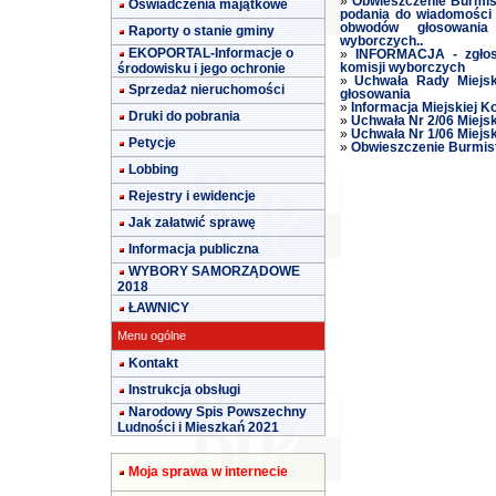
»
Obwieszczenie Burmist
Oświadczenia majątkowe
podania do wiadomości 
obwodów głosowania
Raporty o stanie gminy
wyborczych..
EKOPORTAL-Informacje o
»
INFORMACJA - zgłos
środowisku i jego ochronie
komisji wyborczych
»
Uchwała Rady Miejsk
Sprzedaż nieruchomości
głosowania
»
Informacja Miejskiej K
Druki do pobrania
»
Uchwała Nr 2/06 Miejsk
»
Uchwała Nr 1/06 Miejsk
Petycje
»
Obwieszczenie Burmis
Lobbing
Rejestry i ewidencje
Jak załatwić sprawę
Informacja publiczna
WYBORY SAMORZĄDOWE
2018
ŁAWNICY
Menu ogólne
Kontakt
Instrukcja obsługi
Narodowy Spis Powszechny
Ludności i Mieszkań 2021
Moja sprawa w internecie