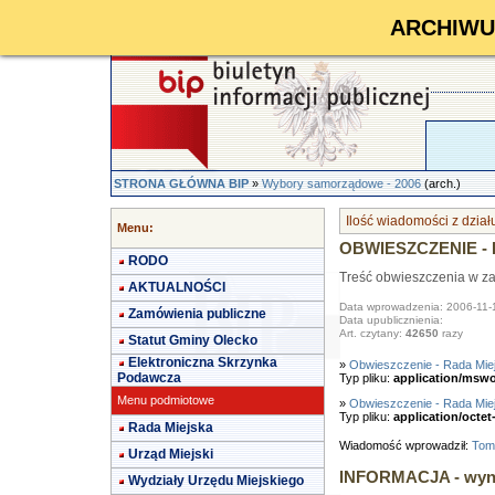
ARCHIWUM 
STRONA GŁÓWNA BIP
»
Wybory samorządowe - 2006
(arch.)
Ilość wiadomości z dzia
Menu:
OBWIESZCZENIE - K
RODO
Treść obwieszczenia w za
AKTUALNOŚCI
Data wprowadzenia: 2006-11-
Zamówienia publiczne
Data upublicznienia:
Art. czytany:
42650
razy
Statut Gminy Olecko
Elektroniczna Skrzynka
»
Obwieszczenie - Rada Miej
Podawcza
Typ pliku:
application/msw
Menu podmiotowe
»
Obwieszczenie - Rada Mie
Typ pliku:
application/octet
Rada Miejska
Wiadomość wprowadził:
Tom
Urząd Miejski
INFORMACJA - wynik
Wydziały Urzędu Miejskiego